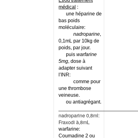
Et/ou traitement
INTOXICATION PAR UN
médical
:
PRODUIT CHIMIQUE
une héparine de
INTOXICATIONS - LISTE
bas poids
INTRADERMOREACTION À LA
moléculaire:
TUBERCULINE
nadroparine
,
INTUBATION
0,1mL par 10kg de
INVAGINATION INTESTINALE
poids, par jour.
DU NOURRISSON
puis
warfarine
INVALIDITE EN ASSURANCE
5mg
, dose à
MALADIE
adapter suivant
IRIDOCYCLITE
l'INR:
IRRIGATION VESICALE
comme pour
une thrombose
ISOLEMENT SOCIAL
veineuse.
ISOLEMENT SOCIAL - TEST
ou antiagrégant.
ISOTOPES RADIOACTIFS
____________________________
JAMBES SANS REPOS
nadroparine 0,8ml:
(SYNDROME DES)
Fraxodi à,8mL
JAMBES SANS REPOS -
warfarine:
ECHELLE
Coumadine 2 ou