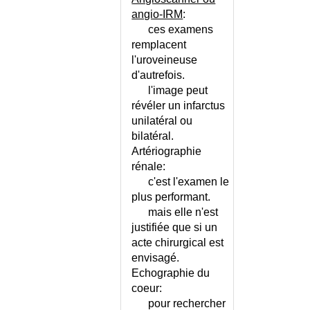
INSUFFISANCE CARDIAQUE
angio-IRM
:
SYSTO OU DIASTO ?
ces examens
remplacent
INSUFFISANCE
CORONARIENNE - ECHELLE
l'uroveineuse
d'autrefois.
INSUFFISANCE
CORTICOSURRENALE AIGUE
l'image peut
révéler un infarctus
INSUFFISANCE
unilatéral ou
CORTICOSURRENALE
CHRONIQUE
bilatéral.
Artériographie
INSUFFISANCE DE LA VALVULE
PULMONAIRE
rénale:
c'est l'examen le
INSUFFISANCE
plus performant.
HEPATOCELLULAIRE
mais elle n'est
INSUFFISANCE MEDULLAIRE
justifiée que si un
INSUFFISANCE MITRALE
acte chirurgical est
INSUFFISANCE
envisagé.
PANCREATIQUE EXOCRINE
Echographie du
INSUFFISANCE PERINEALE
coeur:
INSUFFISANCE RENALE AIGUE
pour rechercher