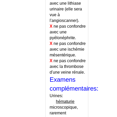
avec une lithiase
RECIDIVANTES ENFANT
urinaire (elle sera
INFECTIONS SEXUELLEMENT
vue à
TRANSMISSIBLES
l'angioscanner).
INFECTIONS SEXUELLEMENT
X
ne pas confondre
TRANSMISSIBLES - CONSEILS
avec une
INFECTIONS SEXUELLEMENT
pyélonéphrite.
TRANSMISSIBLES -
X
ne pas confondre
CONTAGION
avec une ischémie
INFILTRATION DU FOIE
mésentérique.
INFILTRATION EXTRADURALE
X
ne pas confondre
INFILTRATIONS
avec la thrombose
THERAPEUTIQUES
d'une veine rénale.
INFLAMMATION
Examens
INFLAMMATION - REGIME
complémentaires:
INFLUENCE PAR UNE SECTE
INFORMATION DU PATIENT
Urines:
AVANT UN ACTE
hématurie
microscopique,
INHIBITION
rarement
INJECTION INTRAMUSCULAIRE