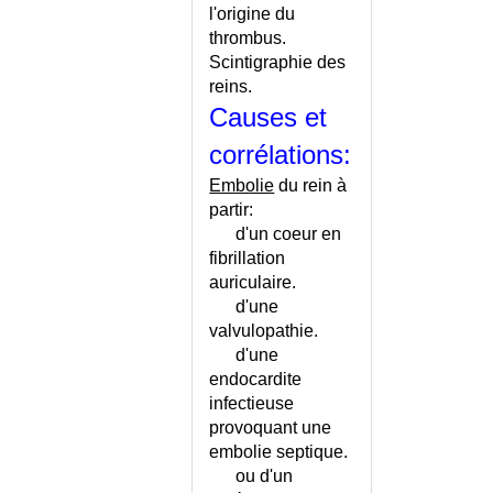
INSUFFISANCE RENALE AIGUE
l'origine du
OU CHRONIQUE ?
thrombus.
INSUFFISANCE RENALE
Scintigraphie des
CHRONIQUE
reins.
INSUFFISANCE RENALE
Causes et
CHRONIQUE - CONSEILS
corrélations:
INSUFFISANCE RENALE
CHRONIQUE - REGIME
Embolie
du rein à
INSUFFISANCE RESPIRATOIRE
partir:
AIGUE
d'un coeur en
INSUFFISANCE RESPIRATOIRE
fibrillation
CHRONIQUE
auriculaire.
INSUFFISANCE
d'une
TRICUSPIDIENNE
valvulopathie.
INSUFFISANCE VEINEUSE
d'une
endocardite
INSUFFISANCE VEINEUSE -
infectieuse
CONSEILS
provoquant une
INSUFFISANCE VEINEUSE -
embolie septique.
ECHELLE
ou d'un
INSULINOME