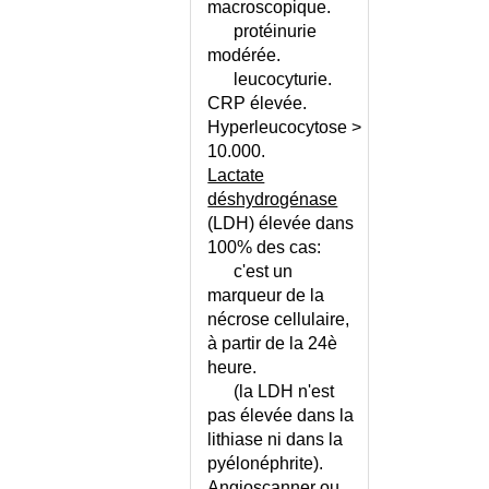
macroscopique.
INSENSIBILITE AUX
protéinurie
ANDROGENES (SYNDROME D')
modérée.
INSTABILITE VESICALE -
leucocyturie.
CALENDRIER
CRP élevée.
INSTABILITE VESICALE -
Hyperleucocytose >
CONSEILS
10.000.
INSTABILITE VESICALE CHEZ
Lactate
L'ADULTE
déshydrogénase
INSTABILITE VESICALE CHEZ
(LDH) élevée dans
L'ENFANT
100% des cas:
INSUFFISANCE AORTIQUE
c'est un
INSUFFISANCE ARTERIELLE
marqueur de la
AIGUE DES MI
nécrose cellulaire,
INSUFFISANCE CARDIAQUE
à partir de la 24è
INSUFFISANCE CARDIAQUE -
heure.
CONSEILS
(la LDH n'est
INSUFFISANCE CARDIAQUE -
pas élevée dans la
ECHELLE
lithiase ni dans la
INSUFFISANCE CARDIAQUE DU
pyélonéphrite).
NOURRISSON
Angioscanner ou