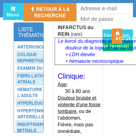
A
INCESTE
RETOUR À LA
e
INCOMPATIBILITE SANGUINE
Menu
RECHERCHE
M
m
FOETO-MATERNELLE
d
INCONTINENCE ANALE
LISTE
INFARCTUS du
p
THÉMATIQUE
REIN
(rare)
Connexion
INCONTINENCE ANALE -
ACCUEI
ECHELLE DE WEXNER
Le tiercé du diagnostic de l'occlusio
S'inscrire (gratuit)
ARTERIOSCLEROSE
douleur de la loge rénale ou dou
INCONTINENCE SALIVAIRE
COLIQUE
+ LDH élevée
INCONTINENCE URINAIRE -
NEPHRETIQUE
+ hématurie microscopique
CALENDRIER
EXAMEN DU REIN
INCONTINENCE URINAIRE
Clinique:
FIBRILLATION
CHEZ L'HOMME
ATRIALE
INCONTINENCE URINAIRE
Age
:
HEMATURIE DE
CHEZ LA FEMME
30 à 80 ans
L'ADULTE
INCONTINENCE URINAIRE OU
Douleur brutale et
HYPERLEUCOCYTOSE
INSTABILITÉ ?
violente d'une fosse
HYPERTENSION
INCONTINENTIA PIGMENTI
lombaire
, ou de
ARTERIELLE
l'abdomen.
INDEX DE PRESSION
INSUFFISANCE
SYSTOLIQUE
Fièvre, mais pas
MITRALE
immédiate,
INDICE DE LEQUESNE