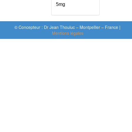
JARGONOPHASIE
5mg
JEU D'EVANOUISSEMENT
KAPOSI-JULIUSBERG
(SYNDROME DE)
© Concepteur : Dr Jean Thouluc – Montpellier – France |
KAWASAKI (MALADIE DE)
Mentions légales
KERATITE
KERATOACANTHOME
KERATOCONE
KERATOSE SEBORRHEIQUE
KINESITHERAPIE
KLEPTOMANIE
KLINEFELTER (SYNDROME DE)
KLIPPEL-TRENAUNEY
(MALADIE DE)
KORSAKOFF (SYNDROME DE)
KWASHIORKOR
KYSTE DE L'OVAIRE
KYSTE DU FOIE
KYSTE DU PANCREAS