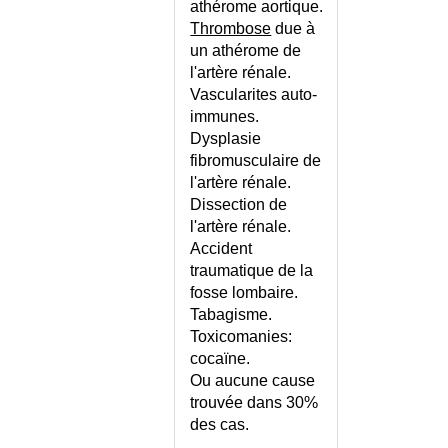
athérome aortique.
INSULINOME MALIN
Thrombose
due à
INTERACTIONS
un athérome de
MEDICAMENTEUSES
l'artère rénale.
INTERROGATOIRE DE
Vascularites auto-
L'ENFANT
immunes.
INTERROGATOIRE DE
Dysplasie
L'HOMME
fibromusculaire de
INTERROGATOIRE DE LA
l'artère rénale.
FEMME
Dissection de
INTERRUPTION MEDICALE DE
l'artère rénale.
GROSSESSE
Accident
INTERRUPTION VOLONTAIRE
traumatique de la
DE GROSSESSE
fosse lombaire.
INTERTRIGO
Tabagisme.
INTESTIN IRRITABLE
Toxicomanies:
cocaïne.
INTESTIN IRRITABLE -
CONSEILS
Ou aucune cause
trouvée dans 30%
INTOLERANCE AU FRUCTOSE
des cas.
INTOLERANCE AU LACTOSE