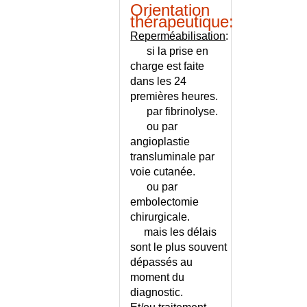
INTOLERANCE AU LACTOSE
Orientation
OU AUX PROTEINES DU LAIT ?
thérapeutique:
INTOLERANCE AUX
Reperméabilisation
:
ANTIBIOTIQUES
si la prise en
INTOXICATION AIGUE A LA
charge est faite
COCAINE
dans les 24
premières heures.
INTOXICATION AIGUE PAR
INGESTION
par fibrinolyse.
ou par
INTOXICATION AIGUE PAR
L'OXYDE DE CARBONE
angioplastie
transluminale par
INTOXICATION CHRONIQUE
voie cutanée.
PAR LE PLOMB
ou par
INTOXICATION PAR DES
embolectomie
CHAMPIGNONS
chirurgicale
.
INTOXICATION PAR LE
mais les délais
MERCURE
sont le plus souvent
INTOXICATION PAR LES
dépassés au
PLANTES
moment du
INTOXICATION PAR UN
diagnostic.
PESTICIDE