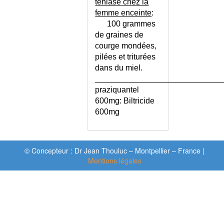
téniase chez la
TORTICOLIS SPASMODIQUE
femme enceinte
:
TOUCHER RECTAL
100 grammes
de graines de
TOUCHER VAGINAL
courge mondées,
TOUX AIGUE DE L'ADULTE
pilées et triturées
TOUX AIGUE DE L'ENFANT
dans du miel.
TOUX CHRONIQUE AVEC
____________________________
REFLUX
praziquantel
TOUX CHRONIQUE DE
600mg: Biltricide
L'ADULTE
600mg
TOUX CHRONIQUE DE
L'ENFANT
TOUX FEBRILE
© Concepteur : Dr Jean Thouluc – Montpellier – France |
TOXEMIE GRAVIDIQUE
Mentions légales
TOXI-INFECTION ALIMENTAIRE
TOXICOMANIES
TOXICOMANIES - ECHELLE
TMSP
TOXICOMANIES - PRODUITS