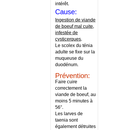
THALASSOTHERAPIE
intérêt.
Cause:
THERAPIES COGNITIVO-
COMPORTEMENTALES
Ingestion de viande
THERAPIES PARALLELES ET
de boeuf mal cuite,
DIVERGENTES - LISTE
infestée de
THERMALISME
cysticerques
.
THESAURISMOSES
Le scolex du ténia
THORAX DEFORME
adulte se fixe sur la
muqueuse du
THROMBOANGEITE
OBLITERANTE
duodénum.
THROMBOCYTEMIE
Prévention:
THROMBOELASTOGRAMME
Faire cuire
THROMBOPHILIE
correctement la
THROMBOPHLEBITE
viande de boeuf, au
CEREBRALE
moins 5 minutes à
THROMBOPHLEBITE ET
56°.
GROSSESSE
Les larves de
THROMBOSE DE L'ARTERE
taenia sont
CENTRALE DE LA RETINE
également détruites