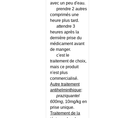
avec un peu d'eau.
THYROIDITE CHRONIQUE DE
prendre 2 autres
HASHIMOTO
comprimés une
THYROIDITE DE RIEDEL
heure plus tard.
THYROIDITE DU POST-
attendre 3
PARTUM
heures après la
THYROIDITE SUBAIGUE DE DE
dernière prise du
QUERVAIN
médicament avant
TICS
de manger.
TIETZE (SYNDROME DE)
c'est le
TIRISTESSE OU DEPRESSION ?
traitement de choix,
TOMOGRAPHIE
mais ce produit
TONUS MUSCULAIRE
n'est plus
ANORMAL
commercialisé.
Autre traitement
TOPHUS GOUTTEUX
antihelminthique
:
TORSADE DE POINTE
praziquantel
TORSION DE KYSTE D'OVAIRE
600mg
, 10mg/kg en
TORSION DE TESTICULE
prise unique.
TORTICOLIS COMMUN
Traitement de la
TORTICOLIS CONGENITAL