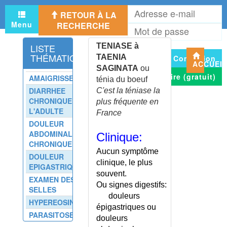
TELANGIECTASIES
A
HEREDITAIRES
RETOUR À LA
e
HEMORRAGIQUES
Menu
RECHERCHE
M
m
TELECONSULTATION
d
TEMPERATURE CORPORELLE
LISTE
TENIASE à
p
THÉMATIQUE
TAENIA
Connexion
TEMPORAL (SYNDROME)
ACCUEI
SAGINATA
ou
TEMPS DE COAGULATION ET
S'inscrire (gratuit)
AMAIGRISSEMENT
ténia du boeuf
DE SAIGNEMENT
DIARRHEE
C'est la téniase la
TENDINITE DE LA PATTE D'OIE
CHRONIQUE DE
plus fréquente en
TENDINITE DES ABDUCTEURS
L'ADULTE
France
DU POUCE
DOULEUR
TENDINITE DU GENOU
ABDOMINALE
Clinique:
TENDINITE DU MOYEN
CHRONIQUE
Aucun symptôme
FESSIER
DOULEUR
clinique, le plus
TENDINITE DU TIBIAL
EPIGASTRIQUE
souvent.
ANTERIEUR
EXAMEN DES
Ou signes digestifs:
TENDINOPATHIES
SELLES
douleurs
TENDINOPATHIES
HYPEREOSINOPHILIE
épigastriques ou
ACHILLEENNES
PARASITOSES A
douleurs
TENIASE A
VERS PLATS