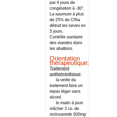
THROMBOSE DE LA VEINE
par 4 jours de
CENTRALE DE LA RETINE
congélation à -30°.
THROMBOSE DE LA VEINE
La saumure à plus
PORTE
de 25% de ClNa
détruit les larves en
THROMBOSE DES VEINES
RENALES
5 jours.
Contrôle sanitaire
THROMBOSE HEMORROIDAIRE
des viandes dans
THROMBOSE SUS-HEPATIQUE
les abattoirs.
THROMBOSE VEINEUSE -
ECHELLE DE RISQUE
Orientation
thérapeutique:
THROMBOSE VEINEUSE
PROFONDE - CONSEILS
Traitement
THROMBOSE VEINEUSE
antihelminthique
:
PROFONDE DES MI
la veille du
traitement faire un
THROMBOSE VEINEUSE
PROFONDE DES MS
repas léger sans
alcool.
THROMBOSE VEINEUSE
SUPERFICIELLE
le matin à jeun
mâcher 2 co. de
THYROIDITE AIGUE
niclosamide 500mg
INFECTIEUSE