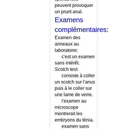
TEST DE GUTHRIE
peuvent provoquer
TEST DE LA FAIM
un prurit anal.
Examens
TEST DE RATSCHOW
TEST DE RINNE
complémentaires:
TEST DE SCHILLING
Examen des
TEST DE SCHIRMER
anneaux au
TEST DE SCHOBER
laboratoire:
TEST DE STIMULATION
c'est un examen
VAGALE
sans intérêt.
TEST DE WEBER
Scotch test:
TEST EPICUTANE
consiste à coller
TEST UP AND GO
un scotch sur l'anus
puis à le coller sur
TESTS ET EPREUVES - LISTE
une lame de verre.
TETANIE
l'examen au
TETANOS
microscope
TETRALOGIE DE FALLOT
montrerait les
THALAMIQUE (SYNDROME)
embryons du ténia.
THALASSEMIES
examen sans