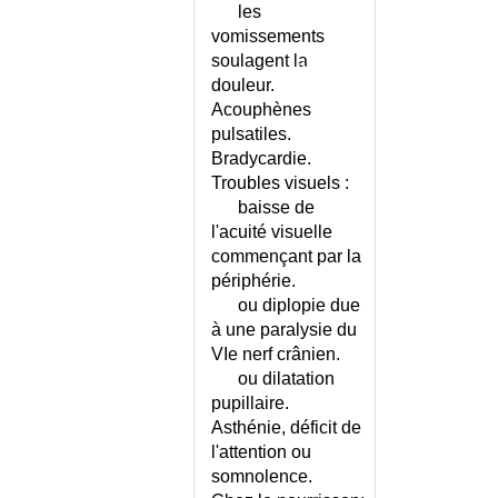
HYPOGONADISME FEMININ
les
DU NOURRISSON
passe
HYPOGONADISME MASCULIN
vomissements
ci-
STASE PAPILLAIRE
soulagent la
HYPOKALIEMIE
dessus.
THROMBOPHLEBITE
douleur.
HYPOKALIEMIE - CONSEILS
CEREBRALE
Acouphènes
HYPOMAGNESEMIE
TRAUMATISME
pulsatiles.
CRANIEN
HYPONATREMIE
Bradycardie.
TUMEUR DE LA
HYPOPARATHYROIDIE
Troubles visuels :
FOSSE
HYPOPHOSPHATASIE
baisse de
POSTERIEURE
HYPOPHOSPHOREMIE
l'acuité visuelle
TUMEUR DU
commençant par la
HYPOPHYSE (MALADIES DE L')
CERVEAU
périphérie.
HYPOPITUITARISME
URGENCE
ou diplopie due
HYPOPLASIE DU VENTRICULE
PEDIATRIQUE
à une paralysie du
GAUCHE
VOMISSEMENTS DE
VIe nerf crânien.
HYPOPROTEINEMIE
L'ADULTE
ou dilatation
HYPOPROTHROMBINEMIE
VOMISSEMENTS DE
pupillaire.
L'ENFANT
HYPOSPADIAS
Asthénie, déficit de
VON HIPPEL-LINDAU
HYPOTENSION ARTERIELLE
l'attention ou
(MALADIE DE)
HYPOTENSION
somnolence.