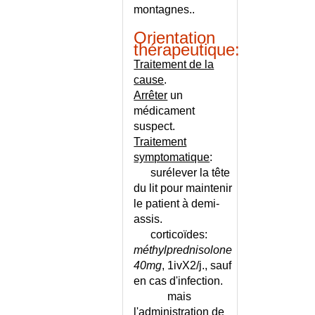
CHRONIQUE - REGIME
montagnes..
INSUFFISANCE RESPIRATOIRE
Orientation
AIGUE
thérapeutique:
INSUFFISANCE RESPIRATOIRE
Traitement de la
CHRONIQUE
cause
.
INSUFFISANCE
Arrêter
un
TRICUSPIDIENNE
médicament
INSUFFISANCE VEINEUSE
suspect.
INSUFFISANCE VEINEUSE -
Traitement
CONSEILS
symptomatique
:
INSUFFISANCE VEINEUSE -
surélever la tête
ECHELLE
du lit pour maintenir
INSULINOME
le patient à demi-
INSULINOME MALIN
assis.
corticoïdes:
INTERACTIONS
MEDICAMENTEUSES
méthylprednisolone
40mg
, 1ivX2/j., sauf
INTERROGATOIRE DE
L'ENFANT
en cas d'infection.
mais
INTERROGATOIRE DE
l'administration de
L'HOMME