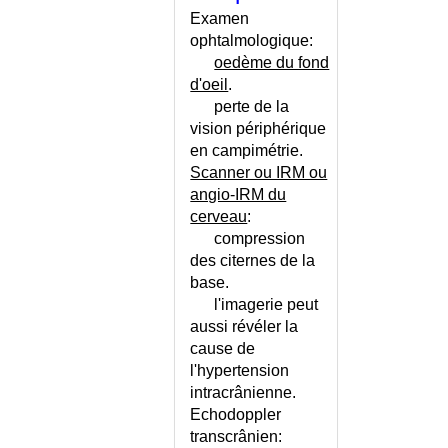
ICTERE DE GILBERT
Examen
ICTERE NEONATAL
ophtalmologique:
ICTUS AMNESIQUE
oedème du fond
ICTUS LARYNGE
d'oeil
.
IMAGERIE MEDICALE
perte de la
vision périphérique
IMAGERIE PAR RESONANCE
MAGNETIQUE
en campimétrie.
Scanner ou IRM ou
IMPETIGO
angio-IRM du
INCAPACITE DE TRAVAIL
cerveau
:
INCAPACITE PERMANENTE
compression
PARTIELLE - IPP
des citernes de la
INCAPACITE TOTALE DE
base.
TRAVAIL - ITT
l'imagerie peut
INCESTE
aussi révéler la
INCOMPATIBILITE SANGUINE
cause de
FOETO-MATERNELLE
l'hypertension
INCONTINENCE ANALE
intracrânienne.
INCONTINENCE ANALE -
Echodoppler
ECHELLE DE WEXNER
transcrânien: