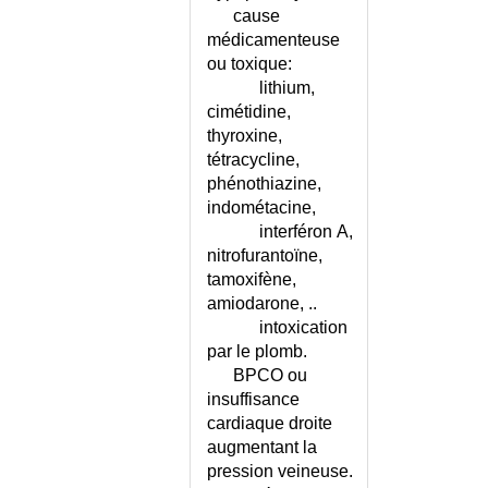
cause
L'ADULTE
médicamenteuse
INSTABILITE VESICALE CHEZ
ou toxique:
L'ENFANT
lithium,
INSUFFISANCE AORTIQUE
cimétidine,
INSUFFISANCE ARTERIELLE
thyroxine,
AIGUE DES MI
tétracycline,
INSUFFISANCE CARDIAQUE
phénothiazine,
INSUFFISANCE CARDIAQUE -
indométacine,
CONSEILS
interféron A,
INSUFFISANCE CARDIAQUE -
nitrofurantoïne,
ECHELLE
tamoxifène,
INSUFFISANCE CARDIAQUE DU
amiodarone, ..
NOURRISSON
intoxication
INSUFFISANCE CARDIAQUE
par le plomb.
SYSTO OU DIASTO ?
BPCO ou
INSUFFISANCE
insuffisance
CORONARIENNE - ECHELLE
cardiaque droite
INSUFFISANCE
augmentant la
CORTICOSURRENALE AIGUE
pression veineuse.