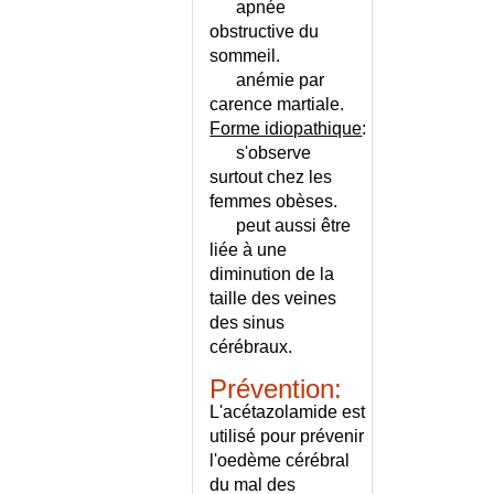
INSUFFISANCE
apnée
CORTICOSURRENALE
obstructive du
CHRONIQUE
sommeil.
INSUFFISANCE DE LA VALVULE
anémie par
PULMONAIRE
carence martiale.
INSUFFISANCE
Forme i
diopathique
:
HEPATOCELLULAIRE
s'observe
INSUFFISANCE MEDULLAIRE
surtout chez les
INSUFFISANCE MITRALE
femmes obèses.
peut aussi être
INSUFFISANCE
liée à une
PANCREATIQUE EXOCRINE
diminution de la
INSUFFISANCE PERINEALE
taille des veines
INSUFFISANCE RENALE AIGUE
des sinus
INSUFFISANCE RENALE AIGUE
cérébraux.
OU CHRONIQUE ?
INSUFFISANCE RENALE
Prévention:
CHRONIQUE
L'acétazolamide est
INSUFFISANCE RENALE
utilisé pour prévenir
CHRONIQUE - CONSEILS
l'oedème cérébral
INSUFFISANCE RENALE
du mal des