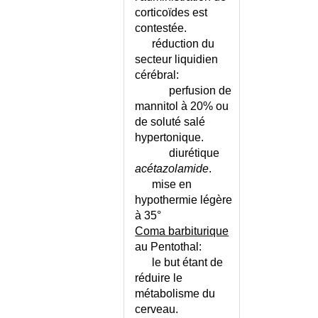
corticoïdes est
INTERROGATOIRE DE LA
contestée.
FEMME
réduction du
INTERRUPTION MEDICALE DE
secteur liquidien
GROSSESSE
cérébral:
INTERRUPTION VOLONTAIRE
perfusion de
DE GROSSESSE
mannitol à 20% ou
INTERTRIGO
de soluté salé
INTESTIN IRRITABLE
hypertonique.
INTESTIN IRRITABLE -
diurétique
CONSEILS
acétazolamide
.
INTOLERANCE AU FRUCTOSE
mise en
INTOLERANCE AU LACTOSE
hypothermie légère
INTOLERANCE AU LACTOSE
à 35°
OU AUX PROTEINES DU LAIT ?
Coma barbiturique
INTOLERANCE AUX
au Pentothal:
ANTIBIOTIQUES
le but étant de
INTOXICATION AIGUE A LA
réduire le
COCAINE
métabolisme du
cerveau.
INTOXICATION AIGUE PAR