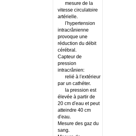
INCONTINENCE SALIVAIRE
mesure de la
INCONTINENCE URINAIRE -
vitesse circulatoire
CALENDRIER
artérielle.
l'hypertension
INCONTINENCE URINAIRE
CHEZ L'HOMME
intracrânienne
provoque une
INCONTINENCE URINAIRE
CHEZ LA FEMME
réduction du débit
cérébral.
INCONTINENCE URINAIRE OU
Capteur de
INSTABILITÉ ?
pression
INCONTINENTIA PIGMENTI
intracrânien:
INDEX DE PRESSION
relié à l'extérieur
SYSTOLIQUE
par un cathéter.
INDICE DE LEQUESNE
la pression est
INEGALITE DE LONGUEUR DES
élevée à partir de
MEMBRES INFERIEURS
20 cm d'eau et peut
INFANTILISME
atteindre 40 cm
INFARCTUS DU REIN
d'eau.
INFECTIEUX - LISTE
Mesure des gaz du
INFECTION - IDENTIFICATION
sang.