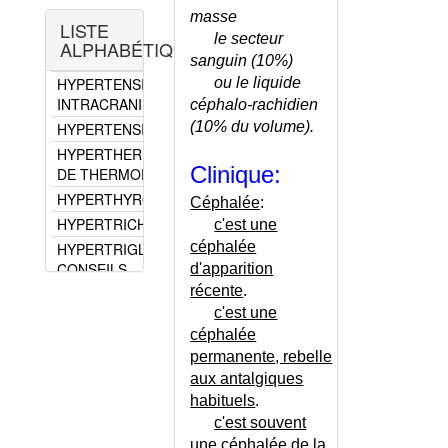
COMA
RESISTANTE
masse
LISTE
DIPLOPIE
HYPERTENSION ET MALADIE
le secteur
ALPHABÉTIQUE
ENCEPHALITE
ASSOCIEE
sanguin (10%)
ENCEPHALOPATHIE
HYPERTENSION
ou le liquide
POSTERIEURE
INTRACRANIENNE
céphalo-rachidien
REVERSIBLE
(10% du volume).
HYPERTENSION PORTALE
ENGAGEMENT
HYPERTHERMIE PAR TROUBLE
CEREBRAL
Clinique:
DE THERMOREGULATION
EPILEPSIE DE
HYPERTHYROIDIE
Céphalée
:
L'ADULTE
HYPERTRICHOSE
c'est une
FOND D'OEIL
céphalée
HYPERTRIGLYCERIDEMIE -
HEMATOME
CONSEILS
d'apparition
EXTRADURAL
récente
.
HYPERTRIGLYCERIDEMIE
HEMATOME SOUS-
PURE
c'est une
DURAL
céphalée
HYPERTROPHIE BENIGNE DE
HEMORRAGIE
permanente, rebelle
LA PROSTATE
MENINGEE
aux antalgiques
HYPERTROPHIE BENIGNE DE
HORTON (MALADIE
habituels
.
LA PROSTATE - CALENDRIER
DE)
c'est souvent
HYPERTROPHIE BENIGNE DE
HYDROCEPHALIE
une céphalée de la