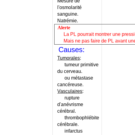
DU GERME
Mesure de
INFECTION A CLOSTRIDIUM
l'osmolarité
PERFRINGENS
sanguine.
Natrémie.
INFECTION A COCCIDIE
Alerte
INFECTION A HELICOBACTER
La PL pourrait montrer une pressio
PYLORI
Mais ne pas faire de PL avant une
INFECTION A HEMOPHILUS
Causes:
INFECTION A PAPILLOMAVIRUS
INFECTION DU POST-PARTUM
Tumorales
:
INFECTION DU TISSU
tumeur primitive
CELLULAIRE SOUS-CUTANE
du cerveau.
ou métastase
INFECTION GENITALE DE
L'HOMME
cancéreuse.
Vasculaires
:
INFECTION GENITALE HAUTE
DE LA FEMME
rupture
d'anévrisme
INFECTION NOSOCOMIALE
cérébral.
INFECTION OU ALLERGIE
thrombophlébite
RESPIRATOIRE ?
cérébrale.
INFECTION SUR PROTHESE
infarctus
ARTICULAIRE