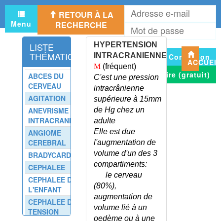
HYPERSOMNIE DIURNE
A
RETOUR À LA
HYPERSPLENISME
e
Menu
RECHERCHE
M
HYPERTENSION ARTERIELLE
m
d
HYPERTENSION ARTERIELLE -
LISTE
HYPERTENSION
p
AUTOMESURE
THÉMATIQUE
INTRACRANIENNE
Connexion
ACCUEI
HYPERTENSION ARTERIELLE -
M
(fréquent)
COMPLICATIONS
S'inscrire (gratuit)
ABCES DU
C'est une pression
HYPERTENSION ARTERIELLE -
CERVEAU
intracrânienne
CONSEILS
AGITATION
supérieure à 15mm
HYPERTENSION ARTERIELLE -
ANEVRISME
de Hg chez un
HOLTER TENSIONNEL
INTRACRANIEN
adulte
HYPERTENSION ARTERIELLE
Elle est due
ANGIOME
DE L'ENFANT
CEREBRAL
l'augmentation de
HYPERTENSION ARTERIELLE
volume d'un des 3
BRADYCARDIE
ET GROSSESSE
compartiments:
CEPHALEE
HYPERTENSION ARTERIELLE
le cerveau
CEPHALEE DE
PAROXYSTIQUE
(80%),
L'ENFANT
HYPERTENSION ARTERIELLE
augmentation de
CEPHALEE DE
PULMONAIRE
volume lié à un
TENSION
HYPERTENSION ARTERIELLE
oedème ou à une