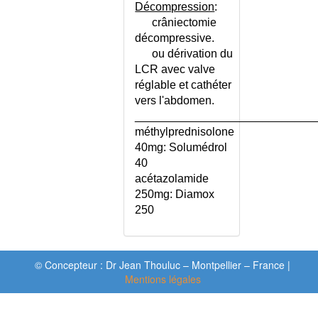
INGESTION
Décompression
:
crâniectomie
INTOXICATION AIGUE PAR
L'OXYDE DE CARBONE
décompressive.
ou dérivation du
INTOXICATION CHRONIQUE
LCR avec valve
PAR LE PLOMB
réglable et cathéter
INTOXICATION PAR DES
vers l'abdomen.
CHAMPIGNONS
____________________________
INTOXICATION PAR LE
méthylprednisolone
MERCURE
40mg: Solumédrol
INTOXICATION PAR LES
40
PLANTES
acétazolamide
INTOXICATION PAR UN
250mg: Diamox
PESTICIDE
250
INTOXICATION PAR UN
PRODUIT CHIMIQUE
INTOXICATIONS - LISTE
© Concepteur : Dr Jean Thouluc – Montpellier – France |
INTRADERMOREACTION À LA
Mentions légales
TUBERCULINE
INTUBATION
INVAGINATION INTESTINALE