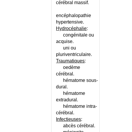
cérébral massif.
INFECTION URINAIRE CHEZ
L'ENFANT
encéphalopathie
INFECTION URINAIRE CHEZ
hypertensive.
L'HOMME
Hydrocéphalie
:
INFECTION URINAIRE CHEZ LA
congénitale ou
FEMME
acquise.
INFECTION URINAIRE CHEZ LE
uni ou
NOURRISSON
pluriventriculaire.
INFECTIONS EMERGENTES
Traumatiques
:
INFECTIONS OPPORTUNISTES
oedème
INFECTIONS RESPIRATOIRES
cérébral.
RECIDIVANTES ADULTE
hématome sous-
INFECTIONS RESPIRATOIRES
dural.
RECIDIVANTES ENFANT
hématome
INFECTIONS SEXUELLEMENT
extradural.
TRANSMISSIBLES
hématome intra-
INFECTIONS SEXUELLEMENT
cérébral.
TRANSMISSIBLES - CONSEILS
Infectieuses
:
INFECTIONS SEXUELLEMENT
abcès cérébral.