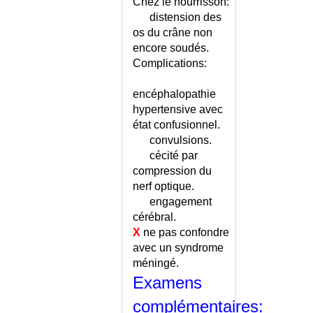
INTRACRANIENNE
Chez le nourrisson:
HYPOTENSION
distension des
ORTHOSTATIQUE
os du crâne non
HYPOTHERMIE
encore soudés.
Complications:
HYPOTHYROIDIE
HYPOTHYROIDIE
encéphalopathie
CONGENITALE
hypertensive avec
HYPOTONIE DU NOURRISSON
état confusionnel.
HYPOTROPHIE DU NOUVEAU-
convulsions.
NE
cécité par
HYPOVITAMINOSE D
compression du
HYSTEROGRAPHIE
nerf optique.
HYSTEROSCOPIE
engagement
IATROGENIE CHEZ LA
cérébral.
PERSONNE AGEE
X
ne pas confondre
IATROGENIE PULMONAIRE
avec un syndrome
méningé.
ICHTYOSE
Examens
ICTERE
ICTERE DE CRIGLER-NAJJAR
complémentaires: