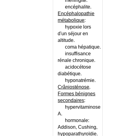
TRANSMISSIBLES -
méningite.
CONTAGION
encéphalite.
INFILTRATION DU FOIE
Encéphalopathie
métabolique
:
INFILTRATION EXTRADURALE
hypoxie lors
INFILTRATIONS
d'un séjour en
THERAPEUTIQUES
altitude.
INFLAMMATION
coma hépatique.
INFLAMMATION - REGIME
insuffisance
INFLUENCE PAR UNE SECTE
rénale chronique.
INFORMATION DU PATIENT
acidocétose
AVANT UN ACTE
diabétique.
INHIBITION
hyponatrémie.
INJECTION INTRAMUSCULAIRE
Crâniosténose
.
INSENSIBILITE AUX
Formes bénignes
ANDROGENES (SYNDROME D')
secondaires
:
hypervitaminose
INSTABILITE VESICALE -
CALENDRIER
A.
hormonale:
INSTABILITE VESICALE -
CONSEILS
Addison, Cushing,
hypoparathyroïdie.
INSTABILITE VESICALE CHEZ