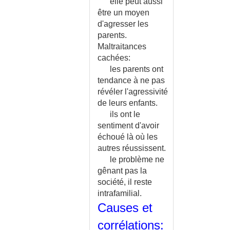
MEDICAMENTS EN NEURO-
elle peut aussi
PSYCHIATRIE
être un moyen
MEDICAMENTS EN
d'agresser les
OPHTALMOLOGIE
parents.
MEDICAMENTS EN ORL
Maltraitances
cachées:
MEDICAMENTS EN PEDIATRIE
les parents ont
MEDICAMENTS EN
tendance à ne pas
PNEUMOLOGIE
révéler l'agressivité
MEDICAMENTS EN
de leurs enfants.
RHUMATOLOGIE
ils ont le
MEDICAMENTS EN URO-
sentiment d'avoir
NEPHROLOGIE
échoué là où les
MEDICAMENTS ESSENTIELS -
autres réussissent.
LISTE OMS
le problème ne
MEDICAMENTS ET
gênant pas la
ANESTHESIE GENERALE
société, il reste
MEDICAMENTS ET
intrafamilial.
GROSSESSE
Causes et
MEDICAMENTS ET RAMADAN
MEGA-URETERE
corrélations: