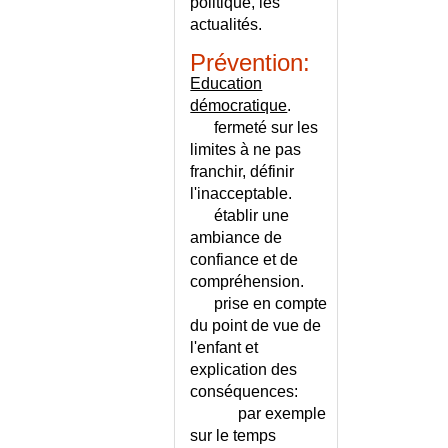
politique, les
PHOSPHORE
actualités.
METASTASES
Prévention:
METASTASES
Education
GANGLIONNAIRES
démocratique
.
METASTASES OSSEUSES
fermeté sur les
METATARSALGIE
limites à ne pas
METATARSUS ADDUCTUS
franchir, définir
METHEMOGLOBINEMIE
l'inacceptable.
MICROALBUMINURIE
établir une
MICROBIOTE
ambiance de
MICROGRAPHIE
confiance et de
compréhension.
MIGRAINE - CALENDRIER
prise en compte
MIGRAINE - CONSEILS
du point de vue de
MIGRAINE DE L'ADULTE
l'enfant et
MIGRAINE DE L'ENFANT
explication des
MIGRAINE OU AUTRE
conséquences:
CEPHALEE PRIMAIRE ?
par exemple
MILIAIRE CUTANEE
sur le temps