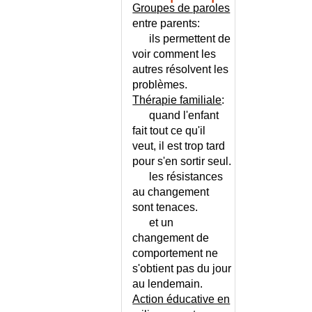
MYDRIASE
Groupes de paroles
MYELITE AIGUE
entre parents:
ils permettent de
MYELODYSPLASIE
voir comment les
MYELOFIBROSE
autres résolvent les
MYELOGRAPHIE RACHIDIENNE
problèmes.
MYELOME MULTIPLE
Thérapie familiale
:
MYELOPATHIE
quand l'enfant
CERVICARTHROSIQUE
fait tout ce qu'il
MYELOPROLIFERATIFS
veut, il est trop tard
CHRONIQUES (SYNDROMES)
pour s'en sortir seul.
MYIASE CUTANEE
les résistances
MYOCARDITE
au changement
MYOCLONIES
sont tenaces.
et un
MYOPATHIES
changement de
MYOPIE
comportement ne
MYOSIS
s'obtient pas du jour
MYOSITE
au lendemain.
MYOTONIE
Action éducative en