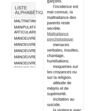
garçons.
SIGNALEMENT
PERVERSIONS
LISTE
l'incidence est
MALTRAITANCE DE LA
TOXICOMANIES
ALPHABÉTIQUE
mal connue, la
PERSONNE AGEE
TROUBLE
maltraitance des
MALTRAITANCE DES PARENTS
DEFICITAIRE DE
parents reste
MANIPULATIONS
L'ATTENTION
secrète.
ARTICULAIRES
(TDAH)
Maltraitance
MANOEUVRE D'ALLEN
TROUBLES
psychologique
:
CARACTERIELS
MANOEUVRE DE HEIMLICH
menaces
DE L'ENFANT
MANOEUVRE DE PERTHES
verbales, insultes,
URGENCE
chantage,
MANOEUVRE DE SCHWARTZ
PSYCHIATRIQUE
humiliations.
MANOEUVRE DE
VIOLENCES
moqueries sur
TRENDELEMBOURG
CONJUGALES
les croyances ou
MANOEUVRE DE VALSALVA
sur la religion.
MANOMETRIE
attitude de
OESOPHAGIENNE
mépris et de
MANQUE AUX OPIACES
supériorité.
(SYNDROME DE)
incitation au
MARFAN (MALADIE DE)
suicide.
MARQUEURS
la violence avec