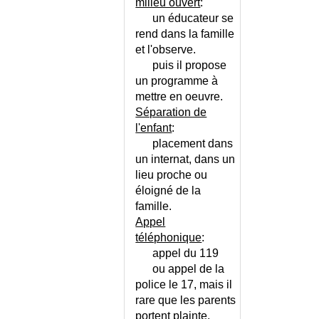
MYOTONIE DYSTROPHIQUE DE
milieu ouvert
:
TYPE 1 - STEINERT
un éducateur se
MYTHOMANIE
rend dans la famille
MYXOEDEME DE L'ADULTE
et l'observe.
puis il propose
MYXOEDEME PRETIBIAL
un programme à
MYXOME DE L'OREILLETTE
mettre en oeuvre.
GAUCHE
Séparation de
NAEVUS
l'enfant
:
NARCOLEPSIE ET CATAPLEXIE
placement dans
NAUSEES
un internat, dans un
NECROSE CORTICALE DU
lieu proche ou
REIN
éloigné de la
NECROSE DE LA MACHOIRE
famille.
NECROSE DES DOIGTS
Appel
téléphonique
:
NECROSE DES ORTEILS
appel du 119
NECROSE PAPILLAIRE AIGUE
ou appel de la
DU REIN
police le 17, mais il
NECROSE TUBULAIRE AIGUE
rare que les parents
DU REIN
portent plainte.