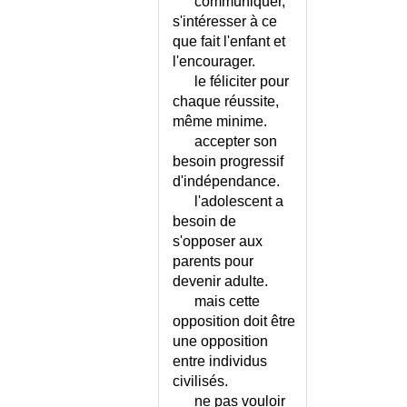
communiquer,
MORSURE DE TIQUE
s'intéresser à ce
MORSURE DE VIPERE
que fait l'enfant et
MORT DANS LA DIGNITE -
l'encourager.
DECLARATION
le féliciter pour
MORT DU FOETUS
chaque réussite,
MORT INATTENDUE DU
même minime.
NOURRISSON
accepter son
MORT SUBITE DE L'ADULTE
besoin progressif
MORVAN (MALADIE DE)
d'indépendance.
l'adolescent a
MORVE
besoin de
MOUVEMENTS CONJUGUES
s'opposer aux
DES YEUX
parents pour
MOUVEMENTS
devenir adulte.
INVOLONTAIRES OU
mais cette
ANORMAUX
opposition doit être
MUCOPOLYSACCHARIDOSES
une opposition
MUCOVISCIDOSE
entre individus
MUNCHHAUSEN (SYNDROME
civilisés.
DE)
ne pas vouloir