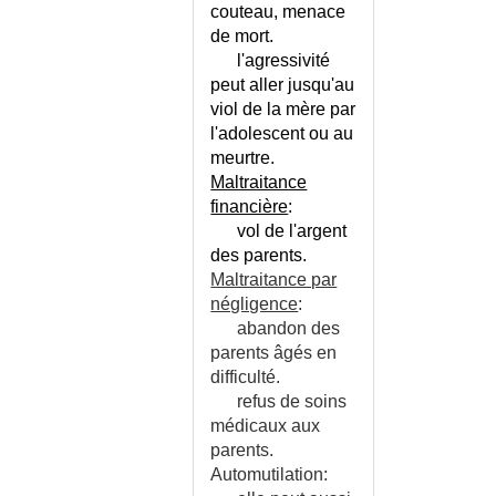
couteau, menace
DCI
de mort.
MEDICAMENTS D'URGENCE -
l'agressivité
TROUSSE
peut aller jusqu'au
MEDICAMENTS DES MALADIES
viol de la mère par
METABOLIQUES
l'adolescent ou au
MEDICAMENTS EN
meurtre.
BIOTHERAPIE
Maltraitance
MEDICAMENTS EN
financière
:
CARDIOLOGIE
vol de l'argent
MEDICAMENTS EN
des parents.
DERMATOLOGIE
Maltraitance par
MEDICAMENTS EN
négligence
:
ENDOCRINOLOGIE
abandon des
MEDICAMENTS EN GASTRO-
parents âgés en
ENTEROLOGIE
difficulté.
MEDICAMENTS EN
refus de soins
GYNECOLOGIE
médicaux aux
MEDICAMENTS EN
parents.
INFECTIOLOGIE
Automutilation: