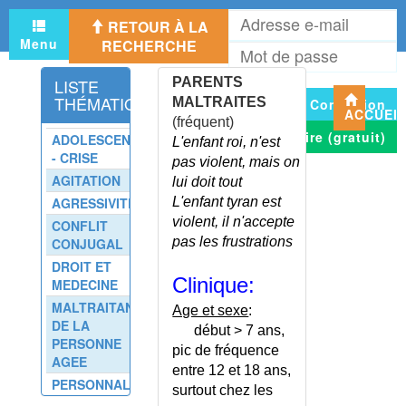
maladie)
A
RETOUR À LA
e
MALADIE PROFESSIONNELLE
Menu
RECHERCHE
M
m
MALAISE DU NOURRISSON
d
MALFORMATIONS DE L'HYMEN
LISTE
PARENTS
p
THÉMATIQUE
MALTRAITES
Connexion
MALFORMATIONS DES VOIES
ACCUEI
(fréquent)
URINAIRES
S'inscrire (gratuit)
ADOLESCENCE
L'enfant roi, n'est
MALFORMATIONS DU PENIS
- CRISE
pas violent, mais on
MALFORMATIONS GENITALES
AGITATION
lui doit tout
CHEZ L'HOMME
AGRESSIVITE
L'enfant tyran est
MALFORMATIONS GENITALES
violent, il n'accepte
CONFLIT
CHEZ LA FEMME
pas les frustrations
CONJUGAL
MALFORMATIONS
DROIT ET
NEUROLOGIQUES
Clinique:
MEDECINE
MALFORMATIONS UTERINES
MALTRAITANCE
Age et sexe
:
MALLORY-WEISS (SYNDROME
DE LA
début > 7 ans,
DE)
PERSONNE
pic de fréquence
MALNUTRITION
AGEE
entre 12 et 18 ans,
MALTRAITANCE DE L'ENFANT
PERSONNALITE
surtout chez les
MALTRAITANCE DE L'ENFANT -
PATHOLOGIQUE