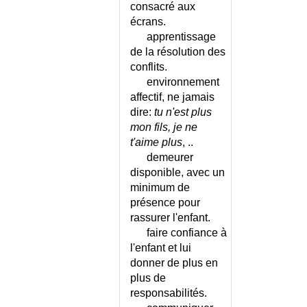
MODIFICATION DU MURMURE
consacré aux
VESICULAIRE
écrans.
MOEBIUS (SYNDROME DE)
apprentissage
de la résolution des
MOLLUSCUM CONTAGIOSUM
conflits.
MOLLUSCUM PENDULUM
environnement
MONOCYTOSE
affectif, ne jamais
MONONUCLEOSE
dire:
tu n'est plus
INFECTIEUSE
mon fils, je ne
MONONUCLEOSIQUE
t'aime plus
, ..
(SYNDROME)
demeurer
MORGAGNI-MOREL
disponible, avec un
(SYNDROME DE)
minimum de
MORIA
présence pour
MORSURE D'ARAIGNEE
rassurer l'enfant.
MORSURE DE CHAT
faire confiance à
MORSURE DE CHIEN
l'enfant et lui
donner de plus en
MORSURE DE CHIEN -
plus de
PREVENTION
responsabilités.
MORSURE DE SCOLOPENDRE