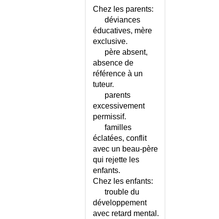
MEGACOLON TOXIQUE
Chez les parents:
MELANODERMIE
déviances
MELANOME
éducatives, mère
exclusive.
MELANOSE VULVAIRE
père absent,
MELASMA
absence de
MELENA
référence à un
MELIOIDOSE
tuteur.
MEMBRANES HYALINES
parents
(MALADIE DES)
excessivement
MEMBRE FANTOME
permissif.
MEMOIRE - AUTOEVALUATION
familles
MEMOIRE - DEFINITIONS
éclatées, conflit
avec un beau-père
MEMOIRE - ECHELLE
qui rejette les
MEMOIRE - EXERCICES
enfants.
MENIERE (MALADIE DE)
Chez les enfants:
MENINGE (SYNDROME)
trouble du
MENINGITE DE L'ENFANT ET
développement
DE L'ADULTE
avec retard mental.