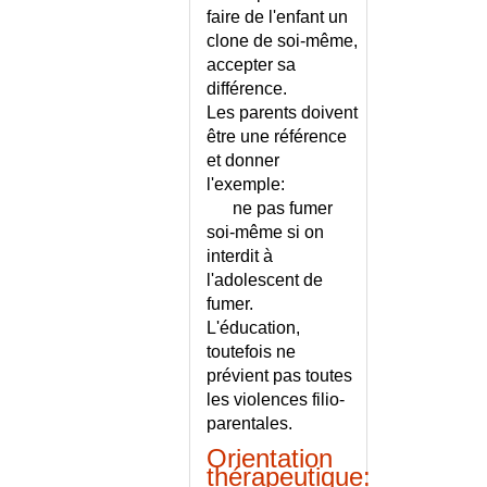
MUNCHHAUSEN PAR
faire de l'enfant un
PROCURATION
clone de soi-même,
MUTILATION SEXUELLE
accepter sa
MUTISME
différence.
MYALGIES D'EFFORT
Les parents doivent
MYALGIES DE REPOS
être une référence
et donner
MYASTHENIE
l'exemple:
MYCOBACTERIOSES
ne pas fumer
ATYPIQUES
soi-même si on
MYCOSE CUTANEE A CANDIDA
interdit à
MYCOSE CUTANEE A
l'adolescent de
DERMATOPHYTES
fumer.
MYCOSE DES ONGLES A
L'éducation,
CANDIDA
toutefois ne
MYCOSE DES ONGLES A
prévient pas toutes
DERMATOPHYTES
les violences filio-
MYCOSE DU CUIR CHEVELU
parentales.
MYCOSE PROFONDE
Orientation
MYCOSES
thérapeutique: