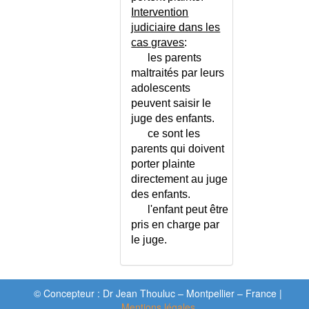
NEOPLASIES
Intervention
ENDOCRINIENNES MULTIPLES
judiciaire dans les
NEPHRITE HEREDITAIRE
cas graves
:
D'ALPORT
les parents
NEPHRITE TUBULO-
maltraités par leurs
INTERSTITIELLE AIGUE
adolescents
NEPHRITE TUBULO-
peuvent saisir le
INTERSTITIELLE CHRONIQUE
juge des enfants.
NEPHROANGIOSCLEROSE
ce sont les
NEPHROCALCINOSE
parents qui doivent
NEPHRONOPHTISE
porter plainte
NEPHROPATHIE DIABETIQUE
directement au juge
NEPHROPATHIE TOXIQUE
des enfants.
l'enfant peut être
NEPHROPATHIES -
pris en charge par
CLASSIFICATION
le juge.
NEPHROPATHIES TUBULO-
INTERSTITIELLES
NEPHROPTOSE
NEPHROSPONGIOSE
© Concepteur : Dr Jean Thouluc – Montpellier – France |
Mentions légales