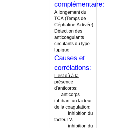
ANXIETE OU DEPRESSION ?
complémentaire:
ANXIETE OU DEPRESSION ? -
Allongement du
ECHELLE
TCA (Temps de
AORTITE
Céphaline Activée).
AOUTATS
Détection des
APHASIE
anticoagulants
circulants du type
APHASIE PRIMAIRE
PROGRESSIVE
lupique.
Causes et
APHTOSE
APNEE DU SOMMEIL
corrélations:
APNEE DU SOMMEIL -
Il est dû à la
ECHELLE
présence
APPAREILLAGE POUR
d'anticorps
:
HANDICAPES
anticorps
APPENDICITE AIGUE
inhibant un facteur
APPENDICITE DU
de la coagulation:
NOURRISSON
inhibition du
APRAXIE
facteur V.
ARAN-DUCHENNE (MALADIE
inhibition du