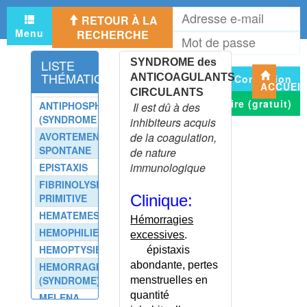
ANIMAUX MARINS VENIMEUX
A
ANISAKIDOSE
RETOUR À LA
e
Menu
RECHERCHE
ANISOCORIE
M
m
d
ANITE
LISTE
SYNDROME des
p
ANKYLOSTOMIASE
THÉMATIQUE
ANTICOAGULANTS
Connexion
ACCUEI
ANNONCE D'UNE MAUVAISE
CIRCULANTS
NOUVELLE
S'inscrire (gratuit)
ANTIPHOSPHOLIPIDES
Il est dû à des
ANOREXIE DE L'ADULTE
(SYNDROME DES)
inhibiteurs acquis
ANOREXIE DU NOURRISSON
AVORTEMENT
de la coagulation,
ET DE L'ENFANT
SPONTANE
de nature
ANOREXIE DU SUJET AGE
immunologique
EPISTAXIS
ANOREXIE MENTALE
FIBRINOLYSE
PRIMITIVE
Clinique:
ANOREXIE MENTALE -
DÉPISTAGE - SCOFF
HEMATEMESE
Hémorragies
ANORGASMIE
HEMOPHILIE
excessives
.
ANOSMIE
HEMOPTYSIE
épistaxis
ANTEVERSION FEMORALE
abondante, pertes
HEMORRAGIQUE
(SYNDROME)
menstruelles en
ANTHRAX
quantité
MELENA
ANTIBIOTHERAPIE