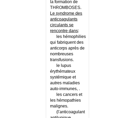
la formation de
ARTHRALGIES DE L'ENFANT
THROMBOSES.
ARTHRITE
Le syndrome des
ARTHRITE DU GENOU
anticoagulants
ARTHRITE MICROCRISTALLINE
circulants se
ARTHRITE OU ARTHROSE ?
rencontre dans
:
ARTHRITE PURULENTE
les hémophilies
ARTHRITES JUVENILES
qui fabriquent des
anticorps après de
ARTHROGRYPOSE
nombreuses
ARTHROPATHIE A CRISTAUX
transfusions.
D'APATITE
le lupus
ARTHROSE
érythémateux
ARTHROSE - CONSEILS
systémique et
ARTHROSE DE LA CHEVILLE
autres maladies
ARTHROSE DE LA HANCHE
auto-immunes, .
ARTHROSE DE LA HANCHE -
les cancers et
CONSEILS
les hémopathies
ARTHROSE DE LA HANCHE -
malignes.
ECHELLE DE LEQUESNE
(l'anticoagulant
ARTHROSE DE LA TRAPEZO-
antilupique,