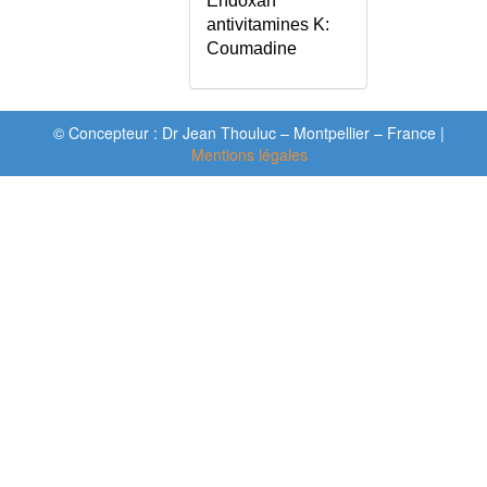
Endoxan
DANGER
antivitamines K:
ASSURANCE MALADIE
Coumadine
ASSURANCE PRIVEE - COMPTE
RENDU
ASTASIE-ABASIE
© Concepteur : Dr Jean Thouluc – Montpellier – France |
ASTERIXIS
Mentions légales
ASTHENIE
ASTHENIE - ECHELLE
ASTHENIE FONCTIONNELLE
OU ORGANIQUE ?
ASTHME - CONSEILS
ASTHME - EXACERBATION
SEVERE
ASTHME - STRATEGIE DU DEP
ASTHME - TEST DE CONTROLE
ASTHME DE L'ADULTE
ASTHME DE L'ENFANT
ASTHME OU BPCO ?