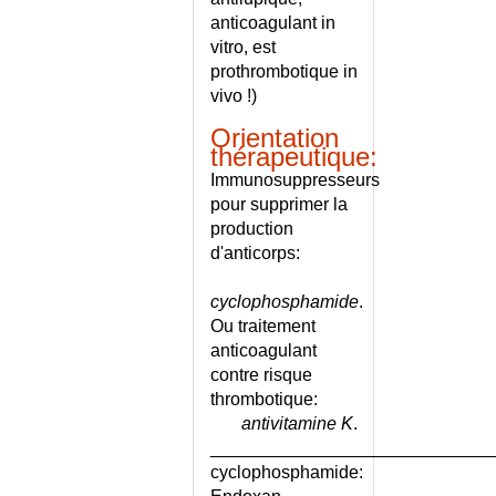
METACARPIENNE
anticoagulant in
ARTHROSE DES DOIGTS
vitro, est
prothrombotique in
ARTHROSE DES DOIGTS -
ECHELLE
vivo !)
ARTHROSE DU GENOU
Orientation
ARTHROSE DU GENOU -
thérapeutique:
CONSEILS
Immunosuppresseurs
ARTHROSE DU GENOU -
pour supprimer la
ECHELLE DE LEQUESNE
production
ARTHROSE DU RACHIS
d'anticorps:
ARTHROSE DU RACHIS
CERVICAL
cyclophosphamide
.
Ou traitement
ARTHROSE DU RACHIS
LOMBAIRE
anticoagulant
contre risque
ASCARIDIOSE
thrombotique:
ASCITE
antivitamine K
.
ASPERGER (SYNDROME D')
____________________________
ASPERGILLOSE PULMONAIRE
cyclophosphamide:
ASSISTANCE À PERSONNE EN