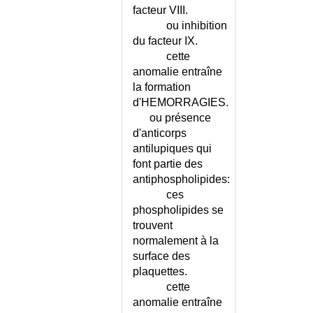
D')
facteur VIII.
ARBOVIROSES
ou inhibition
ARC CORNEEN
du facteur IX.
cette
ARCATURE TIBIALE DE
L'ENFANT
anomalie entraîne
la formation
AREFLEXIE
d'HEMORRAGIES.
ARGYRISME
ou présence
ARNOLD-CHIARI (SYNDROME
d'anticorps
D')
antilupiques qui
ARRET CARDIORESPIRATOIRE
font partie des
ARRET DE LA LACTATION
antiphospholipides:
ARRET DE TRAVAIL
ces
ARTERIOPATHIE CHRONIQUE -
phospholipides se
CONSEILS
trouvent
ARTERIOPATHIE CHRONIQUE -
normalement à la
ECHELLE DE CLAU-S
surface des
ARTERIOPATHIE CHRONIQUE
plaquettes.
OBLITERANTE DES MI
cette
ARTERIOSCLEROSE
anomalie entraîne