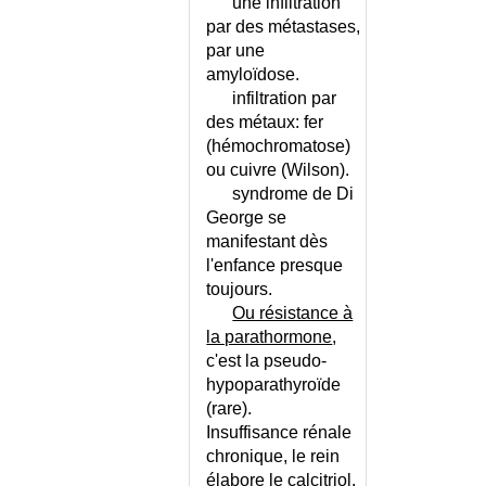
une infiltration
INSUFFISANCE CARDIAQUE -
ECHELLE
par des métastases,
par une
INSUFFISANCE CARDIAQUE DU
NOURRISSON
amyloïdose.
infiltration par
INSUFFISANCE CARDIAQUE
des métaux: fer
SYSTO OU DIASTO ?
(hémochromatose)
INSUFFISANCE
ou cuivre (Wilson).
CORONARIENNE - ECHELLE
syndrome de Di
INSUFFISANCE
George se
CORTICOSURRENALE AIGUE
manifestant dès
INSUFFISANCE
l'enfance presque
CORTICOSURRENALE
toujours.
CHRONIQUE
Ou résistance à
INSUFFISANCE DE LA VALVULE
la parathormone
,
PULMONAIRE
c'est la pseudo-
INSUFFISANCE
hypoparathyroïde
HEPATOCELLULAIRE
(rare).
INSUFFISANCE MEDULLAIRE
Insuffisance rénale
INSUFFISANCE MITRALE
chronique, le rein
INSUFFISANCE
élabore le calcitriol.