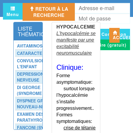
HYPERTRICHOSE
A
HYPERTRIGLYCERIDEMIE -
RETOUR À LA
e
CONSEILS
Menu
RECHERCHE
M
m
HYPERTRIGLYCERIDEMIE
d
PURE
LISTE
HYPOCALCEMIE
p
THÉMATIQUE
L'hypocalcémie se
Connexion
HYPERTROPHIE BENIGNE DE
ACCUEI
manifeste par une
LA PROSTATE
S'inscrire (gratuit)
AVITAMINOSES
excitabilité
HYPERTROPHIE BENIGNE DE
CATARACTE
neuromusculaire
LA PROSTATE - CALENDRIER
CONVULSIONS DE
HYPERTROPHIE BENIGNE DE
Clinique:
L'ENFANT
LA PROSTATE - CONSEIL
DEPRESSION
HYPERTROPHIE BENIGNE DE
Forme
NERVEUSE
LA PROSTATE - ECHELLE
asymptomatique:
DI GEORGE
HYPERTROPHIE
surtout lorsque
(SYNDROME DE)
VENTRICULAIRE DROITE
l'hypocalcémie
DYSPNEE GRAVE DU
HYPERTROPHIE
s'installe
NOUVEAU-NE
VENTRICULAIRE GAUCHE
progressivement..
EXAMEN DES
HYPERURICEMIE
Formes
PARATHYROIDES
symptomatiques:
HYPERURICEMIE - CONSEILS
FANCONI (SYNDROME
crise de tétanie
HYPERURICEMIE HEREDITAIRE