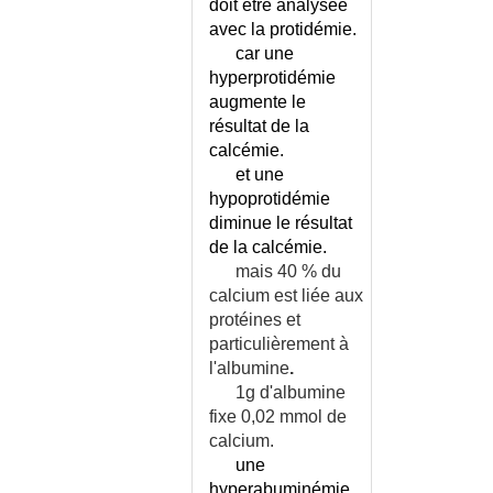
INCAPACITE PERMANENTE
doit être analysée
PARTIELLE - IPP
avec la protidémie.
INCAPACITE TOTALE DE
car une
TRAVAIL - ITT
hyperprotidémie
augmente le
INCESTE
résultat de la
INCOMPATIBILITE SANGUINE
calcémie.
FOETO-MATERNELLE
et une
INCONTINENCE ANALE
hypoprotidémie
INCONTINENCE ANALE -
diminue le résultat
ECHELLE DE WEXNER
de la calcémie.
INCONTINENCE SALIVAIRE
mais 40 % du
INCONTINENCE URINAIRE -
calcium est liée aux
CALENDRIER
protéines et
INCONTINENCE URINAIRE
particulièrement à
CHEZ L'HOMME
l'albumine
.
INCONTINENCE URINAIRE
1g d'albumine
CHEZ LA FEMME
fixe 0,02 mmol de
INCONTINENCE URINAIRE OU
calcium.
INSTABILITÉ ?
une
INCONTINENTIA PIGMENTI
hyperabuminémie