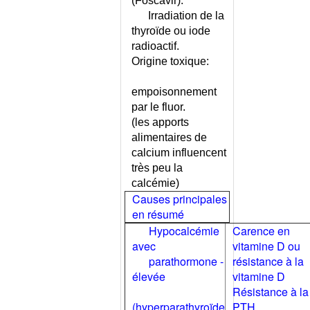
(Foscavir).
CONSEILS
Irradiation de la
INTOLERANCE AU FRUCTOSE
thyroïde ou iode
INTOLERANCE AU LACTOSE
radioactif.
INTOLERANCE AU LACTOSE
Origine toxique:
OU AUX PROTEINES DU LAIT ?
INTOLERANCE AUX
empoisonnement
ANTIBIOTIQUES
par le fluor.
INTOXICATION AIGUE A LA
(les apports
COCAINE
alimentaires de
INTOXICATION AIGUE PAR
calcium influencent
INGESTION
très peu la
INTOXICATION AIGUE PAR
calcémie)
L'OXYDE DE CARBONE
Causes principales
INTOXICATION CHRONIQUE
en résumé
PAR LE PLOMB
Hypocalcémie
Carence en
INTOXICATION PAR DES
avec
vitamine D ou
CHAMPIGNONS
parathormone ­
résistance à la
INTOXICATION PAR LE
élevée
vitamine D
MERCURE
Résistance à la
INTOXICATION PAR LES
(hyperparathyroïde
PTH