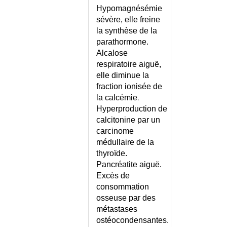
PANCREATIQUE EXOCRINE
Hypomagnésémie
INSUFFISANCE PERINEALE
sévère, elle freine
INSUFFISANCE RENALE AIGUE
la synthèse de la
INSUFFISANCE RENALE AIGUE
parathormone.
OU CHRONIQUE ?
Alcalose
INSUFFISANCE RENALE
respiratoire aiguë,
CHRONIQUE
elle diminue la
INSUFFISANCE RENALE
fraction ionisée de
CHRONIQUE - CONSEILS
.
la calcémie
Hyperproduction de
INSUFFISANCE RENALE
CHRONIQUE - REGIME
calcitonine par un
carcinome
INSUFFISANCE RESPIRATOIRE
AIGUE
médullaire de la
thyroïde.
INSUFFISANCE RESPIRATOIRE
Pancréatite aiguë.
CHRONIQUE
Excès de
INSUFFISANCE
consommation
TRICUSPIDIENNE
osseuse par des
INSUFFISANCE VEINEUSE
métastases
INSUFFISANCE VEINEUSE -
ostéocondensantes.
CONSEILS