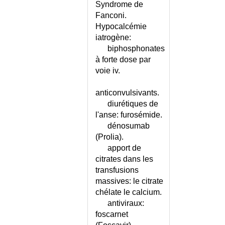
Syndrome de
INSUFFISANCE VEINEUSE -
Fanconi.
ECHELLE
Hypocalcémie
INSULINOME
iatrogène:
INSULINOME MALIN
biphosphonates
INTERACTIONS
à forte dose par
MEDICAMENTEUSES
voie iv.
INTERROGATOIRE DE
L'ENFANT
anticonvulsivants.
INTERROGATOIRE DE
diurétiques de
L'HOMME
l'anse: furosémide.
INTERROGATOIRE DE LA
dénosumab
FEMME
(Prolia).
INTERRUPTION MEDICALE DE
apport de
GROSSESSE
citrates dans les
INTERRUPTION VOLONTAIRE
transfusions
DE GROSSESSE
massives: le citrate
INTERTRIGO
chélate le calcium.
antiviraux:
INTESTIN IRRITABLE
foscarnet
INTESTIN IRRITABLE -