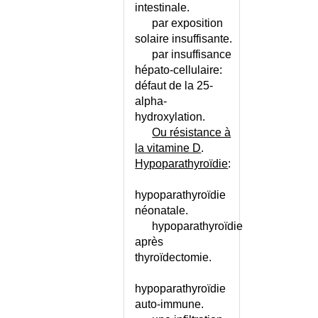
intestinale.
AVANT UN ACTE
par exposition
INHIBITION
solaire insuffisante.
INJECTION INTRAMUSCULAIRE
par insuffisance
INSENSIBILITE AUX
hépato-cellulaire:
ANDROGENES (SYNDROME D')
défaut de la 25-
INSTABILITE VESICALE -
alpha-
CALENDRIER
hydroxylation.
INSTABILITE VESICALE -
Ou résistance à
CONSEILS
la vitamine D
.
INSTABILITE VESICALE CHEZ
Hypoparathyroïdie
:
L'ADULTE
INSTABILITE VESICALE CHEZ
hypoparathyroïdie
L'ENFANT
néonatale.
INSUFFISANCE AORTIQUE
hypoparathyroïdie
INSUFFISANCE ARTERIELLE
après
AIGUE DES MI
thyroïdectomie.
INSUFFISANCE CARDIAQUE
INSUFFISANCE CARDIAQUE -
hypoparathyroïdie
CONSEILS
auto-immune.