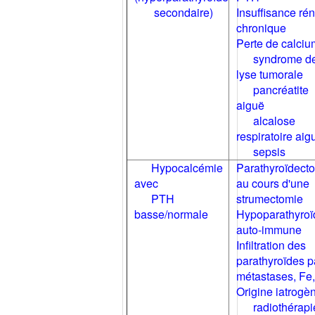
PLANTES
secondaire)
Insuffisance ré
INTOXICATION PAR UN
chronique
PESTICIDE
Perte de calciu
syndrome d
INTOXICATION PAR UN
PRODUIT CHIMIQUE
lyse tumorale
pancréatite
INTOXICATIONS - LISTE
aiguë
INTRADERMOREACTION À LA
alcalose
TUBERCULINE
respiratoire aig
INTUBATION
sepsis
INVAGINATION INTESTINALE
Hypocalcémie
Parathyroïdect
DU NOURRISSON
avec
au cours d'une
INVALIDITE EN ASSURANCE
PTH
strumectomie
MALADIE
basse/normale
Hypoparathyroï
IRIDOCYCLITE
auto-immune
IRRIGATION VESICALE
Infiltration des
ISOLEMENT SOCIAL
parathyroïdes p
ISOLEMENT SOCIAL - TEST
métastases, Fe
ISOTOPES RADIOACTIFS
Origine iatrogè
radiothérapi
JAMBES SANS REPOS