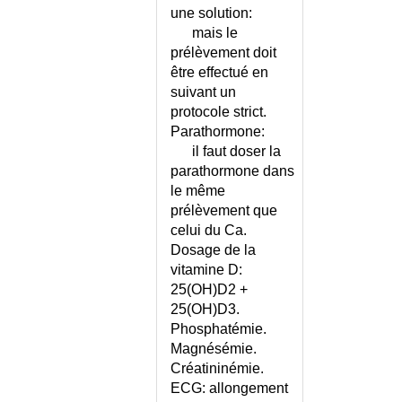
CELLULAIRE SOUS-CUTANE
une solution:
mais le
INFECTION GENITALE DE
L'HOMME
prélèvement doit
être effectué en
INFECTION GENITALE HAUTE
DE LA FEMME
suivant un
protocole strict.
INFECTION NOSOCOMIALE
Parathormone:
INFECTION OU ALLERGIE
il faut doser la
RESPIRATOIRE ?
parathormone dans
INFECTION SUR PROTHESE
le même
ARTICULAIRE
prélèvement que
INFECTION URINAIRE CHEZ
celui du Ca.
L'ENFANT
Dosage de la
INFECTION URINAIRE CHEZ
vitamine D:
L'HOMME
25(OH)D2 +
INFECTION URINAIRE CHEZ LA
25(OH)D3.
FEMME
Phosphatémie.
INFECTION URINAIRE CHEZ LE
Magnésémie.
NOURRISSON
Créatininémie.
INFECTIONS EMERGENTES
ECG: allongement