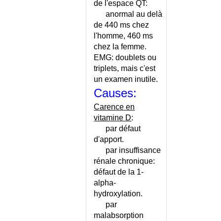
INFECTIONS OPPORTUNISTES
de l'espace QT:
INFECTIONS RESPIRATOIRES
anormal au delà
RECIDIVANTES ADULTE
de 440 ms chez
INFECTIONS RESPIRATOIRES
l'homme, 460 ms
RECIDIVANTES ENFANT
chez la femme.
INFECTIONS SEXUELLEMENT
EMG: doublets ou
TRANSMISSIBLES
triplets, mais c'est
INFECTIONS SEXUELLEMENT
un examen inutile.
TRANSMISSIBLES - CONSEILS
Causes:
INFECTIONS SEXUELLEMENT
Carence en
TRANSMISSIBLES -
vitamine D
:
CONTAGION
par défaut
INFILTRATION DU FOIE
d'apport.
INFILTRATION EXTRADURALE
par insuffisance
INFILTRATIONS
rénale chronique:
THERAPEUTIQUES
défaut de la 1-
INFLAMMATION
alpha-
INFLAMMATION - REGIME
hydroxylation.
INFLUENCE PAR UNE SECTE
par
malabsorption
INFORMATION DU PATIENT