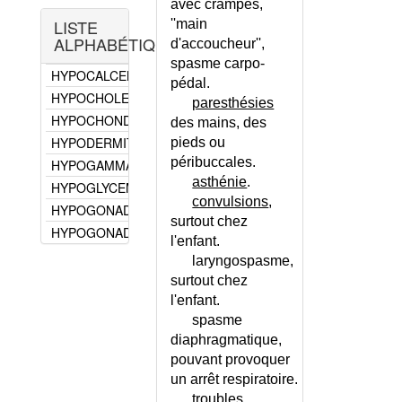
DE)
avec crampes,
- LESCH NYHAN
HYPERPARATHYROIDIE
LISTE
''main
HYPERVITAMINOSES
SECONDAIRE
ALPHABÉTIQUE
d'accoucheur'',
HYPNOSE MEDICALE
HYPOPARATHYROIDIE
spasme carpo-
HYPOCALCEMIE
pédal.
HYPOVITAMINOSE D
HYPOCHOLESTEROLEMIE
paresthésies
INSUFFISANCE
HYPOCHONDRIE
des mains, des
RENALE CHRONIQUE
HYPODERMITE SCLEREUSE
pieds ou
MAIN D'ACCOUCHEUR
péribuccales.
HYPOGAMMAGLOBULINEMIE
MALABSORPTION
asthénie
.
HYPOGLYCEMIE
(SYNDROME DE)
convulsions
,
HYPOGONADISME FEMININ
METABOLISME DU
surtout chez
CALCIUM
HYPOGONADISME MASCULIN
l'enfant.
NEPHROPATHIES
HYPOKALIEMIE
laryngospasme,
TUBULO-
HYPOKALIEMIE - CONSEILS
surtout chez
INTERSTITIELLES
HYPOMAGNESEMIE
l'enfant.
OSTEOMALACIE
spasme
HYPONATREMIE
PANCREATITE AIGUE
diaphragmatique,
HYPOPARATHYROIDIE
PSEUDO-
pouvant provoquer
HYPOPHOSPHATASIE
HYPOPARATHYROIDIE
un arrêt respiratoire.
HYPOPHOSPHOREMIE
RACHITISME
troubles