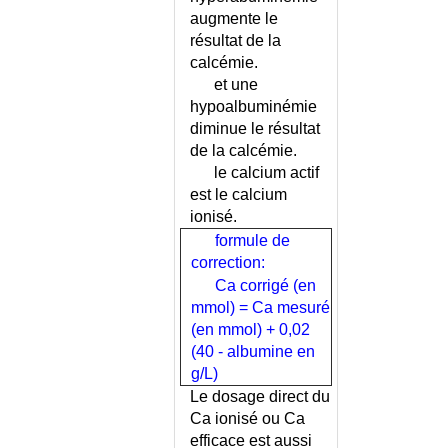
INDEX DE PRESSION
augmente le
SYSTOLIQUE
résultat de la
INDICE DE LEQUESNE
calcémie.
et une
INEGALITE DE LONGUEUR DES
MEMBRES INFERIEURS
hypoalbuminémie
diminue le résultat
INFANTILISME
de la calcémie.
INFARCTUS DU REIN
le calcium actif
INFECTIEUX - LISTE
est le calcium
INFECTION - IDENTIFICATION
ionisé.
DU GERME
formule de
INFECTION A CLOSTRIDIUM
correction:
PERFRINGENS
Ca corrigé (en
INFECTION A COCCIDIE
mmol) = Ca mesuré
INFECTION A HELICOBACTER
(en mmol) + 0,02
PYLORI
(40 - albumine en
INFECTION A HEMOPHILUS
g/L)
INFECTION A PAPILLOMAVIRUS
Le dosage direct du
INFECTION DU POST-PARTUM
Ca ionisé ou Ca
INFECTION DU TISSU
efficace est aussi