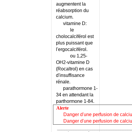
augmentent la
KYSTE DE L'OVAIRE
réabsorption du
KYSTE DU FOIE
calcium.
KYSTE DU PANCREAS
vitamine D:
KYSTE DU POUMON
le
KYSTE DU REIN
cholocalciférol est
KYSTE MUCOÏDE BUCCAL
plus puissant que
l'ergocalciférol.
KYSTE SACRO-COCCYGIEN
ou 1,25-
KYSTE SEBACE
OH2-vitamine D
KYSTE SYNOVIAL DU GENOU
(Rocaltrol) en cas
KYSTE SYNOVIAL DU PIED OU
d'insuffisance
DE LA MAIN
rénale.
KYSTE SYNOVIAL LOMBAIRE
parathormone 1-
LAGOPHTALMIE
34 en attendant la
LANGAGE NORMAL CHEZ
parthormone 1-84.
L'ENFANT
Alerte
LANGUE (MALADIES DE LA)
Danger d'une perfusion de calcium 
LAPEYRONIE (MALADIE DE)
Danger d'une perfusion de calcium
________________________________
LARMOIEMENT CHEZ