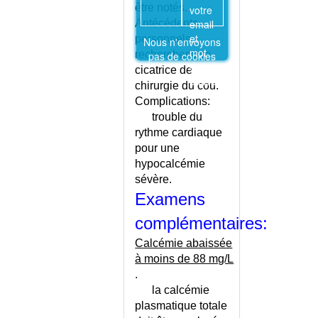
être notés.
HYPOVITAMINOSE D
votre
email
Antécédents
HYSTEROGRAPHIE
et
personnels:
Nous n'envoyons
HYSTEROSCOPIE
mot
rechercher une
pas de cookies
IATROGENIE CHEZ LA
de
cicatrice de
PERSONNE AGEE
passe
chirurgie du cou.
IATROGENIE PULMONAIRE
ci-
Complications:
dessus.
ICHTYOSE
trouble du
ICTERE
rythme cardiaque
ICTERE DE CRIGLER-NAJJAR
pour une
hypocalcémie
ICTERE DE GILBERT
sévère.
ICTERE NEONATAL
Examens
ICTUS AMNESIQUE
ICTUS LARYNGE
complémentaires:
IMAGERIE MEDICALE
Calcémie abaissée
IMAGERIE PAR RESONANCE
à moins de 88 mg/L
MAGNETIQUE
.
IMPETIGO
la calcémie
INCAPACITE DE TRAVAIL
plasmatique totale