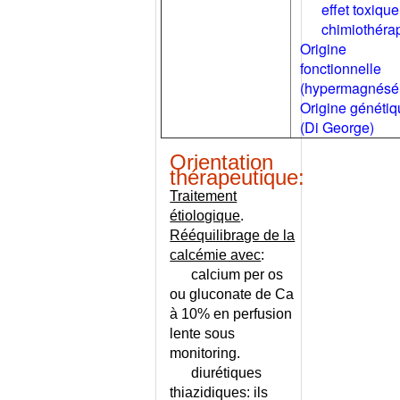
effet toxique
(SYNDROME DES)
chimiothérap
JAMBES SANS REPOS -
Origine
ECHELLE
fonctionnelle
JARGONOPHASIE
(hypermagnésé
JEU D'EVANOUISSEMENT
Origine généti
KAPOSI-JULIUSBERG
(Di George)
(SYNDROME DE)
KAWASAKI (MALADIE DE)
Orientation
thérapeutique:
KERATITE
Traitement
KERATOACANTHOME
étiologique
.
KERATOCONE
Rééquilibrage de la
KERATOSE SEBORRHEIQUE
calcémie avec
:
KINESITHERAPIE
calcium per os
KLEPTOMANIE
ou gluconate de Ca
KLINEFELTER (SYNDROME DE)
à 10% en perfusion
KLIPPEL-TRENAUNEY
lente sous
(MALADIE DE)
monitoring.
diurétiques
KORSAKOFF (SYNDROME DE)
thiazidiques: ils
KWASHIORKOR