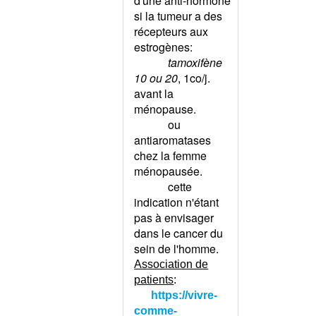
d'une anti-hormone
DROIT
si la tumeur a des
DOULEUR DE L'HYPOCONDRE
récepteurs aux
GAUCHE
estrogènes:
DOULEUR DE LA HANCHE
tamoxifène
CHEZ L'ADULTE
10 ou 20
, 1co/j.
DOULEUR DE LA HANCHE
avant la
CHEZ L'ENFANT
ménopause.
DOULEUR DE LA VULVE
ou
DOULEUR DENTAIRE
antiaromatases
DOULEUR DES BOURSES
chez la femme
ménopausée.
DOULEUR DES SEINS
cette
DOULEUR DU COCCYX
indication n'étant
DOULEUR DU COUDE
pas à envisager
DOULEUR DU DOS
dans le cancer du
DOULEUR DU GENOU
sein de l'homme.
DOULEUR DU NERF FEMORAL
Association de
DOULEUR DU PIED
patients
:
DOULEUR DU TALON
https://vivre-
comme-
DOULEUR EPIGASTRIQUE