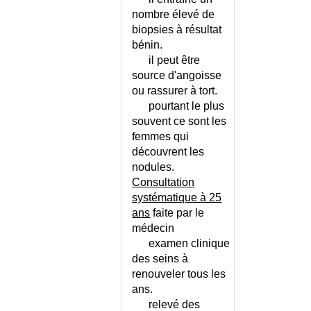
DECOLLEMENT EPIPHYSAIRE
nombre élevé de
DEFAILLANCE
biopsies à résultat
MULTIVISCERALE (SYNDROME
bénin.
DE)
il peut être
DEFIBRILLATEUR
source d'angoisse
IMPLANTABLE
ou rassurer à tort.
DEFIBRILLATEUR POUR LE
pourtant le plus
PUBLIC
souvent ce sont les
DEFIBRILLATION EXTERNE
femmes qui
DEFICIENCE MENTALE DE
découvrent les
L'ENFANT
nodules.
DEFICIT COGNITIF LEGER
Consultation
DEFICIT COGNITIF LEGER -
systématique à 25
QUESTIONNAIRE
ans
faite par le
DEFICIT DE LA POST-
médecin
CINQUANTAINE
examen clinique
des seins à
DEFICIT EN G6PD
renouveler tous les
DEFICIT IMMUNITAIRE
ans.
DEFILE CERVICO-
relevé des
THORACIQUE (SYNDROME DU)