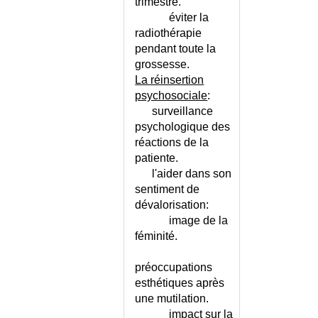
trimestre.
DIOGENE (SYNDROME DE)
éviter la
DIPHTERIE
radiothérapie
pendant toute la
DIPLOPIE
grossesse.
DIRECTIVES ANTICIPEES
La réinsertion
DISSECTION AORTIQUE
psychosociale
:
DISSECTION CAROTIDIENNE
surveillance
DISSECTION CORONAIRE
psychologique des
DISTOMATOSE HEPATIQUE
réactions de la
DISTOMATOSE INTESTINALE
patiente.
l'aider dans son
DISTOMATOSE PULMONAIRE
sentiment de
DIVERS - LISTE
dévalorisation:
DIVERTICULE DE
image de la
L'OESOPHAGE
féminité.
DIVERTICULE DE LA VESSIE
DIVERTICULE DE MECKEL
préoccupations
DIVERTICULE DU COLON OU
esthétiques après
DIVERTICULOSE
une mutilation.
DIVERTICULITE AIGUE
impact sur la