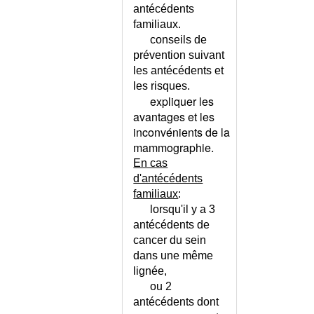
antécédents
DEGENERESCENCE DES
familiaux.
GANGLIONS DE LA BASE
conseils de
DEGENERESCENCE
prévention suivant
MACULAIRE LIEE A L'AGE
les antécédents et
DELIRE
les risques.
DELIRE PARANOIAQUE
expliquer les
DELIRIUM TREMENS
avantages et les
DEMANDE D'ASILE
inconvénients de la
mammographie.
DEMENCE
En cas
DEMENCE - CONSEILS
d'antécédents
DEMENCE - DEPISTAGE
familiaux
:
PRECOCE
lorsqu'il y a 3
DEMENCE - ECHELLE
antécédents de
DEMENCE A CORPS DE LEWY
cancer du sein
DEMENCE D'ALZHEIMER
dans une même
DEMENCE D'ALZHEIMER -
lignée,
CONSEILS
ou 2
DEMENCE D'ALZHEIMER OU
antécédents dont
DEFICIT COGNITIF ?