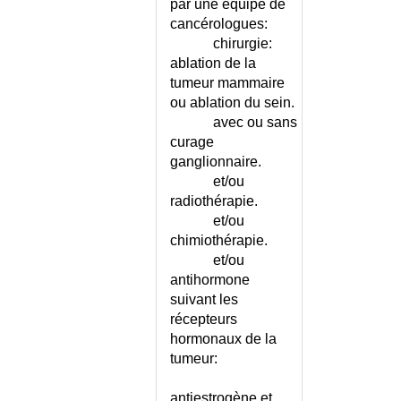
par une équipe de
DEVELOPPEMENT DE
L'ENFANT
cancérologues:
chirurgie:
DEVELOPPEMENT DU
NOURRISSON
ablation de la
tumeur mammaire
DEVIATION DE LA CLOISON
ou ablation du sein.
NASALE
avec ou sans
DEXTROCARDIE
curage
DI GEORGE (SYNDROME DE)
ganglionnaire.
DIABETE - AUTOMESURE DE
et/ou
LA GLYCEMIE
radiothérapie.
DIABETE - COMPLICATIONS
et/ou
DIABETE - CONSEILS REGIME
chimiothérapie.
DIABETE - LECTEURS DE
et/ou
GLYCEMIE
antihormone
DIABETE - PIED DIABETIQUE
suivant les
DIABETE - PIED DIABETIQUE -
récepteurs
CONSEILS
hormonaux de la
DIABETE - STADE DE
tumeur:
PREDIABETE
antiestrogène et
DIABETE - STADE DE