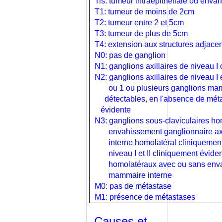
Tis: tumeur intraépithéliale ou envah
ET GROSSESSE
T1: tumeur de moins de 2cm
CONSTANTES BIOLOGIQUES
T2: tumeur entre 2 et 5cm
RESPIRATOIRES
T3: tumeur de plus de 5cm
CONSTANTES BIOLOGIQUES
T4: extension aux structures adjace
SANGUINES
N0: pas de ganglion
CONSTANTES BIOLOGIQUES
N1: ganglions axillaires de niveau I
URINAIRES
N2: ganglions axillaires de niveau I 
CONSTIPATION - CONSEILS
ou 1 ou plusieurs ganglions mam
CONSTIPATION DE L'ADULTE
détectables, en l'absence de mét
CONSTIPATION DE L'ENFANT
évidente
CONTENTION PLATREE -
N3: ganglions sous-claviculaires ho
CONSEILS
envahissement ganglionnaire axill
CONTENTION PLATREE -
interne homolatéral cliniquement 
TECHNIQUE
niveau I et II cliniquement évident
CONTRACEPTION D'URGENCE
homolatéraux avec ou sans envahi
mammaire interne
CONTRACEPTION D'URGENCE
- CONSEILS
M0: pas de métastase
M1: présence de métastases
CONTRACEPTION DÉFINITIVE
CONTRACEPTION
Causes et
HORMONALE