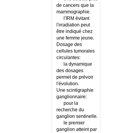
COLLECTIF INEXPLIQUE
de cancers que la
(SYNDROME)
mammographie.
COLOSCOPIE
l'IRM évitant
l'irradiation peut
COLOSTOMIE ET ILEOSTOMIE
être indiqué chez
COLPOSCOPIE
une femme jeune.
COMA
Dosage des
COMA DIABETIQUE
cellules tumorales
COMA HYPEROSMOLAIRE
circulantes:
COMA MYXOEDEMATEUX
la dynamique
COMMUNICATION
des dosages
INTERAURICULAIRE
permet de prévoir
COMMUNICATION
l'évolution.
INTERVENTRICULAIRE
Une scintigraphie
COMORBIDITES - ECHELLE DE
ganglionnaire:
CHARLSON
pour la
recherche du
COMPARTIMENTAL
ABDOMINAL (SYNDROME)
ganglion sentinelle.
le premier
COMPLEMENTAIRE SANTE
SOLIDAIRE
ganglion atteint par