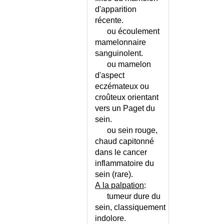
CONGENITALES
SEIN, BENIGNE
d'apparition
ou MALIGNE ?
CARDIOPATHIES
récente.
HEREDITAIRES
ou écoulement
CARENCE MARTIALE
mamelonnaire
CARENCE MARTIALE - CYCLE
sanguinolent.
DU FER
ou mamelon
CARIE DENTAIRE
d'aspect
CARNET DE SANTE
eczémateux ou
CARYOTYPE ANORMAL
croûteux orientant
CATARACTE
vers un Paget du
sein.
CATASTROPHE (MÉDECINE DE)
ou sein rouge,
CATATONIE
chaud capitonné
CATATONIE - ECHELLE
dans le cancer
CAUCHEMARS
inflammatoire du
CECITE BRUSQUE
sein (rare).
CECITE PERMANENTE DE
A la palpation
:
L'ADULTE
tumeur dure du
CECITE PERMANENTE DE
sein
, classiquement
L'ENFANT
indolore.