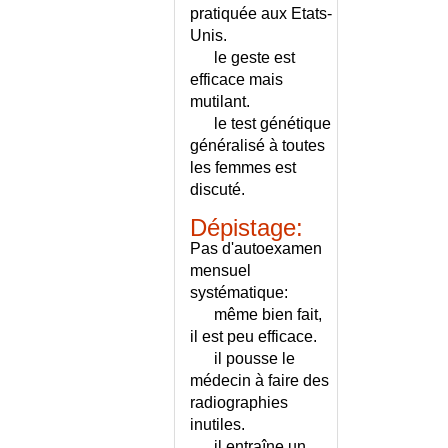
LA FEMME
pratiquée aux Etats-
CYTOMEGALOVIROSE
Unis.
CYTOMEGALOVIROSE ET
le geste est
GROSSESSE
efficace mais
DACRYOCYSTITE
mutilant.
le test génétique
DANGEROSITE
généralisé à toutes
PSYCHIATRIQUE
les femmes est
DARIER (MALADIE DE)
discuté.
DARTRES
DEBIT EXPIRATOIRE DE
Dépistage:
POINTE
Pas d'autoexamen
DECALAGE HORAIRE
mensuel
DECES
systématique:
même bien fait,
DECES - FORMALITES POUR
LA FAMILLE
il est peu efficace.
il pousse le
DECLARATION OBLIGATOIRE
médecin à faire des
(MALADIE A)
radiographies
DECOLLEMENT DE RETINE
inutiles.
DECOLLEMENT DU VITRE
il entraîne un