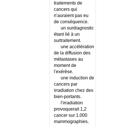
DEPRESSION NERVEUSE -
traitements de
CONSEILS
cancers qui
DEPRESSION NERVEUSE -
n'auraient pas eu
ECHELLE
de conséquence.
DERANGEMENT
un surdiagnostic
INTERVERTEBRAL MINEUR
étant lié à un
DERMATITE ATOPIQUE -
surtraitement.
CONSEILS
une accélération
DERMATITE ATOPIQUE DE
de la diffusion des
L'ADULTE
métastases au
DERMATITE ATOPIQUE DE
moment de
L'ENFANT
l'exérèse.
DERMATITE HERPETIFORME
une induction de
DERMATOLOGIE - LISTE
cancers par
irradiation chez des
DERMATOMYOSITE
bien-portants.
DERMATOSE APRES UN BAIN
l'irradiation
DERMATOSE AU RETOUR DES
provoquerait 1,2
TROPIQUES
cancer sur 1.000
DERMITE DE STASE
mammographies.
DERMITE DES PRES