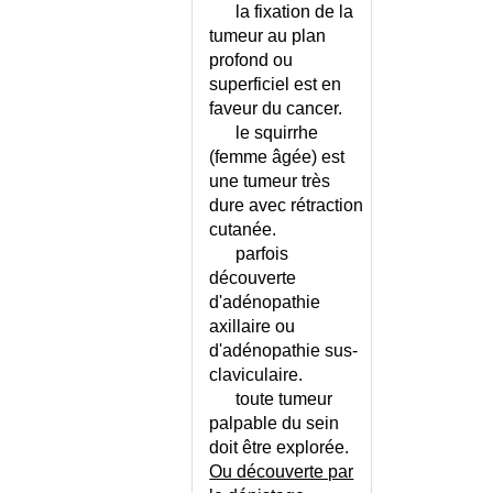
CECITE PROGRESSIVE
la fixation de la
CECITE TRANSITOIRE
tumeur au plan
profond ou
CELLULE D'URGENCE
MEDICO-PSYCHOLOGIQUE
superficiel est en
faveur du cancer.
CENTRE ANTIPOISON
le squirrhe
CENTRES DE REFERENCE DES
(femme âgée) est
INFECTIONS
une tumeur très
CENTRES DE REFERENCE DES
dure avec rétraction
MALADIES RARES
cutanée.
CEPHALEE
parfois
CEPHALEE CHRONIQUE
découverte
QUOTIDIENNE
d'adénopathie
CEPHALEE DE L'ENFANT
axillaire ou
CEPHALEE DE TENSION
d'adénopathie sus-
CEPHALEE PRIMAIRE -
claviculaire.
DIAGNOSTIC DIFFERENTIEL
toute tumeur
CEPHALHEMATOME
palpable du sein
CEREBELLEUX (SYNDROME)
doit être explorée.
Ou découverte par
CERTIFICAT - GENERALITES