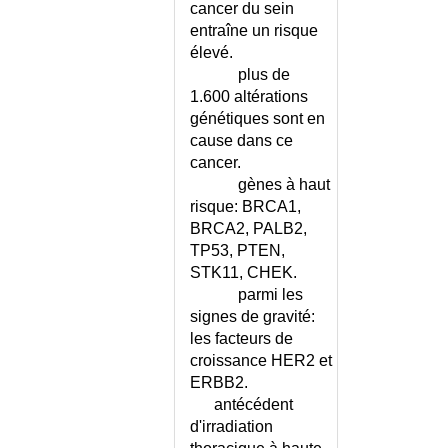
/ MILLIMOLES
cancer du sein
CONVULSIONS DE L'ADULTE
entraîne un risque
élevé.
CONVULSIONS DE L'ENFANT
plus de
CONVULSIONS FEBRILES -
1.600 altérations
CONSEILS
génétiques sont en
COQUELUCHE
cause dans ce
CORONARIEN A CORONAIRES
cancer.
SAINES (SYNDROME)
gènes à haut
CORONARIEN AIGU
risque: BRCA1,
(SYNDROME)
BRCA2, PALB2,
CORPS CALLEUX (SYNDROME
TP53, PTEN,
DU)
STK11, CHEK.
CORPS ETRANGER DU
parmi les
CONDUIT AUDITIF
signes de gravité:
CORPS ETRANGER DU NEZ
les facteurs de
CORPS ETRANGER INTRA-
croissance HER2 et
ARTICULAIRE
ERBB2.
CORPS ETRANGER INTRA-
antécédent
BRONCHIQUE
d'irradiation
CORPS ETRANGER INTRA-