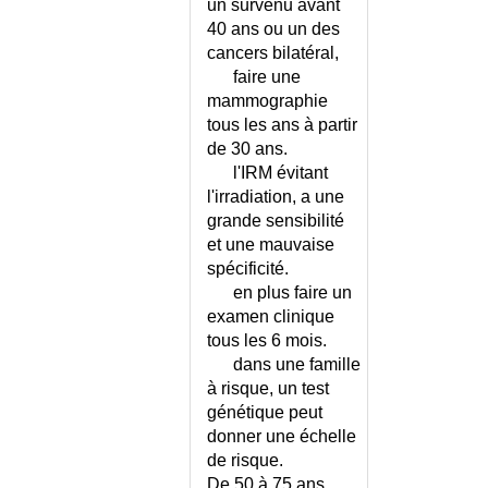
un survenu avant
DEMENCE D'ALZHEIMER OU
40 ans ou un des
DEMENCE VASCULAIRE ?
cancers bilatéral,
DEMENCE D'ALZHEIMER OU
faire une
FRONTO-TEMPORALE ?
mammographie
DEMENCE FRONTO-
tous les ans à partir
TEMPORALE
de 30 ans.
DEMENCE OU CONFUSION
l'IRM évitant
MENTALE ?
l'irradiation, a une
DEMENCE OU DEPRESSION ?
grande sensibilité
et une mauvaise
DEMENCE VASCULAIRE
spécificité.
CORTICALE ET SOUS-
CORTICALE
en plus faire un
examen clinique
DEMENCES - DIAGNOSTIC
DIFFERENTIEL ?
tous les 6 mois.
dans une famille
DEMENCES CURABLES
à risque, un test
DENGUE
génétique peut
DENI DE GROSSESSE
donner une échelle
DENT INCLUSE
de risque.
DENUTRITION - ECHELLE MNA
De 50 à 75 ans
,