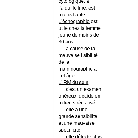
DISSEMINEE
cytologique, à
l'aiguille fine, est
COALESCENCE DES PETITES
moins fiable.
LEVRES
L'échographie
est
COARCTATION DE L'AORTE
utile chez la femme
COCCIDIOIDOMYCOSE
jeune de moins de
COCKETT (SYNDROME DE)
30 ans:
COELIAQUE (MALADIE)
à cause de la
COELIAQUE (MALADIE) -
mauvaise lisibilité
REGIME SANS GLUTEN
de la
COELIOSCOPIE
mammographie à
COEUR PULMONAIRE
cet âge.
L'IRM du sein
:
COL DE LA VESSIE (MALADIE
DU)
c'est un examen
onéreux, décidé en
COLIQUE HEPATIQUE
milieu spécialisé.
COLIQUE INTESTINALE
elle a une
COLIQUE NEPHRETIQUE
grande sensibilité
COLITE ISCHEMIQUE
et une mauvaise
COLITE MICROSCOPIQUE
spécificité.
COLITE POST-ANTIBIOTIQUE
elle détecte plus