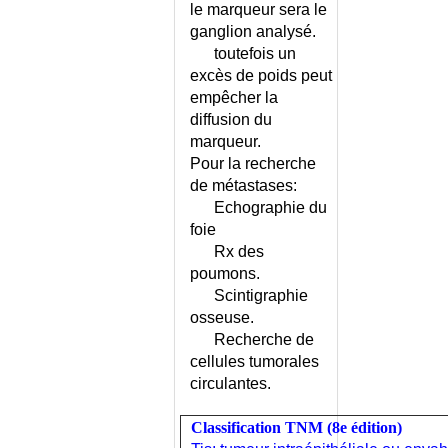
le marqueur sera le
COMPLEMENTS
ganglion analysé.
ALIMENTAIRES
toutefois un
COMPRESSION DE LA MOELLE
excès de poids peut
EPINIERE
empêcher la
CONDYLOMES
diffusion du
CONFLIT CONJUGAL
marqueur.
CONFUSION MENTALE
Pour la recherche
CONGE LONGUE MALADIE
de métastases:
CONGENITALES (MALADIES)
Echographie du
CONJONCTIVITE
foie
Rx des
CONJONCTIVITE ALLERGIQUE
OU MICROBIENNE ?
poumons.
Scintigraphie
CONJONCTIVITE DU
NOUVEAU-NE
osseuse.
Recherche de
CONJONCTIVO-URETRO-
cellules tumorales
SYNOVIAL (SYNDROME)
circulantes.
CONSERVATION DU DOSSIER
MEDICAL
Classification TNM (8e édition)
CONSTANTES BIOLOGIQUES