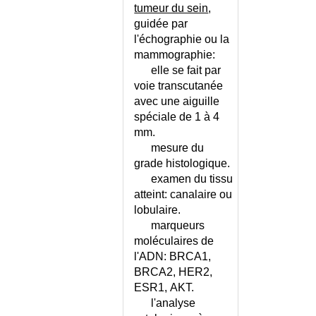
CHURG ET STRAUSS -
tumeur du sein
,
ECHELLE
guidée par
l'échographie ou la
CHUTE DE L'ETAT GENERAL
mammographie:
CHUTE DE LA PERSONNE
elle se fait par
AGEE
voie transcutanée
CHUTE DE LA PERSONNE
avec une aiguille
AGEE - CONSEILS
spéciale de 1 à 4
CICATRICE CHELOIDE
mm.
CIGUATERA
mesure du
CIRRHOSE DU FOIE
grade histologique.
CK ELEVEE
examen du tissu
CLARKSON (SYNDROME DE)
atteint: canalaire ou
CLAUDE BERNARD-HORNER
lobulaire.
(SYNDROME DE)
marqueurs
CLAUDICATION
moléculaires de
INTERMITTENTE
l'ADN: BRCA1,
BRCA2, HER2,
CLAUSTRATION
ESR1, AKT.
COAGULATION
l'analyse
INTRAVASCULAIRE