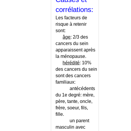
CONTRACEPTION
corrélations:
HORMONALE - CONSEILS
Les facteurs de
CONTRACEPTION LOCALE
risque à retenir
CHIMIQUE
sont:
CONTRACEPTION LOCALE
âge
: 2/3 des
MECANIQUE
cancers du sein
CONTRACEPTION NATURELLE
apparaissent après
CONTRACEPTION PAR
la ménopause.
STERILET
hérédité
: 10%
CONTRACEPTION PAR
des cancers du sein
STERILET - CONSEILS
sont des cancers
CONTRACEPTION POUR CAS
familiaux:
PARTICULIER
antécédents
CONTRACTURE DES
du 1e degré
: mère,
MACHOIRES
père, tante, oncle,
CONTRACTURES DURABLES
frère, soeur, fils,
CONVERGENCE OCULAIRE
fille.
DEFECTUEUSE
un parent
CONVERSION MILLIGRAMMES
masculin avec