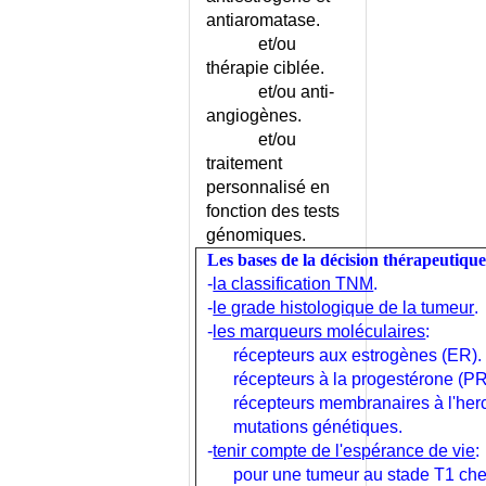
PREDIABETE - DEPISTAGE
antiaromatase.
et/ou
DIABETE ET VOYAGE
thérapie ciblée.
DIABETE GESTATIONNEL
et/ou anti-
DIABETE INSIPIDE
angiogènes.
DIABETE
et/ou
INSULINOREQUERANT
traitement
DIABETE
personnalisé en
INSULINOREQUERANT -
fonction des tests
CONSEILS
génomiques.
DIABETE LADA
Les bases de la décision thérapeutiqu
DIABETE MODY
-
la classification TNM
.
DIABETE RENAL
-
le grade histologique de la tumeur
.
DIABETE TYPE I
-
les marqueurs moléculaires
:
DIABETE TYPE I - CONSEILS
récepteurs aux estrogènes (ER).
récepteurs à la progestérone (PR
DIABETE TYPE I OU TYPE II ?
récepteurs membranaires à l'her
DIABETE TYPE II
mutations génétiques.
DIABETE TYPE II - CONSEILS
-
tenir compte de l'espérance de vie
:
DIABETE TYPE II - FACTEURS
pour une tumeur au stade T1 chez 