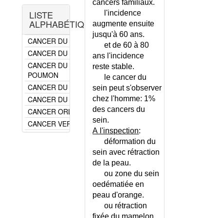
cancers familiaux.
CANCER DU POUMON
DEPISTAGE CHEZ
LISTE
l'incidence
CANCER DU RECTUM
LA FEMME
ALPHABÉTIQUE
augmente ensuite
CANCER DU REIN
DOULEUR DES
jusqu'à 60 ans.
CANCER DU SEIN
SEINS
et de 60 à 80
CANCER DU SEIN - DEPISTAGE
GYNECOMASTIE
ans l'incidence
CANCER DU SOMMET DU
MASTITE AIGUE
reste stable.
POUMON
le cancer du
MASTOPATHIE
CANCER DU TESTICULE
BENIGNE
sein peut s'observer
CANCER DU VAGIN
chez l'homme: 1%
METASTASES
des cancers du
CANCER ORL
PAGET DU SEIN
sein.
(MALADIE DE)
CANCER VERTEBRAL
A l'inspection
:
RETRACTION DU
CANDIDOSE BUCCALE
déformation du
MAMELON
CANDIDOSES
sein avec rétraction
SECRETION
CAPILLAROSCOPIE
de la peau.
ANORMALE DU
CARCINOIDOSE INTESTINALE
ou zone du sein
MAMELON
CARDIOLOGIE - LISTE
oedématiée en
TUMEUR DU
peau d'orange.
CARDIOMYOPATHIES
SEIN, BENIGNE
ou rétraction
CARDIOPATHIES
TUMEUR DU
fixée du mamelon