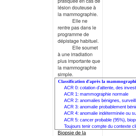
pratiquée en cas de
CHOLANGITE BILIAIRE
lésion douteuse à
PRIMITIVE
la mammographie.
CHOLANGITE SCLEROSANTE
Elle ne
PRIMITIVE
rentre pas dans le
CHOLANGITE SCLEROSANTE
programme de
SECONDAIRE
dépistage habituel.
CHOLECYSTITE AIGUE
Elle soumet
CHOLECYSTITE OU
à une irradiation
ANGIOCHOLITE ?
plus importante que
CHOLERA
la mammographie
CHOLESTASE
simple.
CHOLESTASE GRAVIDIQUE
Classification d'après la mammograph
ACR 0: cotation d'attente, des invest
CHOLESTEATOME
ACR 1: mammographie normale
CHONDROCALCINOSE
ACR 2: anomalies bénignes, surveilla
CHONDRODYSTROPHIES
ACR 3: anomalie probablement bénigne
CHONDROMATOSE SYNOVIALE
ACR 4: anomalie indéterminée ou suspe
CHOREE AIGUE
ACR 5:
cancer probable (95%), biop
CHURG ET STRAUSS
Toujours tenir compte du contexte clin
(SYNDROME DE)
Biopsie de la