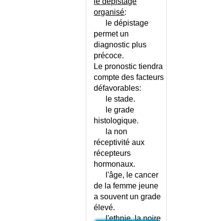
le dépistage
CERTIFICAT CONCERNANT
organisé
:
L'ÉTAT MENTAL
le dépistage
CERTIFICAT D'APTITUDE AU
permet un
SPORT
diagnostic plus
CERTIFICAT D'APTITUDE AU
précoce.
TRAVAIL
Le pronostic tiendra
CERTIFICAT D'APTITUDE POUR
compte des facteurs
VIE EN COLLECTIVITE
défavorables:
CERTIFICAT D'ENFANT SANS
le stade.
VIE
le grade
CERTIFICAT D'INAPTITUDE AU
histologique.
SPORT
la non
CERTIFICAT DE GROSSESSE
réceptivité aux
CERTIFICAT DE SANTE DE
récepteurs
L'ENFANT
hormonaux.
CERTIFICAT DE VIRGINITE
l'âge, le cancer
CERTIFICAT DESTINE A UN
de la femme jeune
ETRANGER
a souvent un grade
CERTIFICAT POUR COUPS ET
élevé.
BLESSURES
l'ethnie, la noire