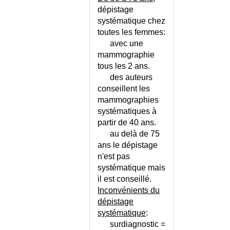
DENUTRITION DE L'ENFANT
dépistage
DENUTRITION DU SUJET AGE
systématique chez
toutes les femmes:
DEPENDANCE PHYSIQUE
avec une
DEPISTAGE CHEZ L'ENFANT
mammographie
DEPISTAGE CHEZ L'HOMME
tous les 2 ans.
DEPISTAGE CHEZ LA FEMME
des auteurs
DEPISTAGE DES CANCERS
conseillent les
DEPISTAGE
mammographies
GERONTOLOGIQUE
systématiques à
DEPISTAGE NEONATAL
partir de 40 ans.
DEPISTAGE PRENATAL
au delà de 75
ans le dépistage
DEPRESSION DE L'ENFANT ET
DE L'ADOLESCENT
n'est pas
systématique mais
DEPRESSION DU SUJET AGE
il est conseillé.
DEPRESSION ET GROSSESSE
Inconvénients du
DEPRESSION ET GROSSESSE -
dépistage
TEST
systématique
:
DEPRESSION NERVEUSE
surdiagnostic =