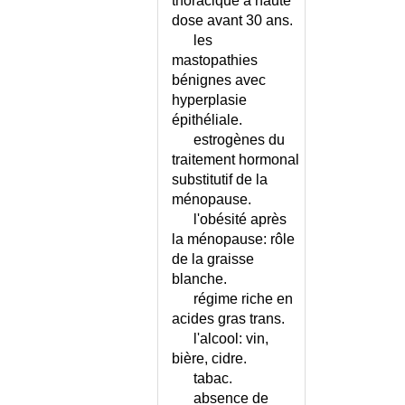
thoracique à haute
OESOPHAGIEN
dose avant 30 ans.
CORPS ETRANGER PHARYNGE
les
CORPS FLOTTANTS DU VITRE
mastopathies
bénignes avec
CORS ET DURILLONS
hyperplasie
CORTICOTHERAPIE
épithéliale.
PROLONGEE
estrogènes du
COTARD (SYNDROME DE)
traitement hormonal
COTATION DES ACTES
substitutif de la
MEDICAUX
ménopause.
COTATION DES EXAMENS
l'obésité après
COMPLEMENTAIRES
la ménopause: rôle
COUP DE CHALEUR -
de la graisse
CONSEILS
blanche.
COUP DE CHALEUR CHEZ
régime riche en
L'ADULTE
acides gras trans.
COUP DE CHALEUR CHEZ LE
l'alcool: vin,
NOURRISSON
bière, cidre.
COURBE DE TEMPERATURE
tabac.
EN GYNECOLOGIE
absence de