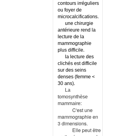
contours irréguliers
CHENILLES
PROCESSIONNAIRES
ou foyer de
microcalcifications.
CHIKUNGUNYA
une chirurgie
CHIKUNGUNYA OU DENGUE
antérieure rend la
OU ZIKA ?
lecture de la
CHIMIOTHERAPIE DES
mammographie
CANCERS
plus difficile.
CHIRURGIE - LISTE
la lecture des
CHIRURGIE ESTHETIQUE ET
clichés est difficile
REPARATRICE
sur des seins
CHLAMYDIASE GENITALE
denses (femme <
CHEZ L'HOMME
30 ans).
CHLAMYDIASE GENITALE
La
CHEZ LA FEMME
tomosynthèse
CHOC - QUEL ETAT DE CHOC ?
mammaire:
CHOC ANAPHYLACTIQUE
C'est une
mammographie en
CHOC CARDIOGENIQUE
3 dimensions.
CHOC HYPOVOLEMIQUE
Elle peut être
CHOC SEPTIQUE