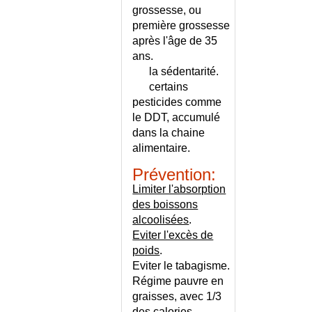
COXA VARA
grossesse, ou
COXITE
première grossesse
CRAMPE DE L'ECRIVAIN
après l'âge de 35
ans.
CRAMPES MUSCULAIRES
la sédentarité.
CRANIOSTENOSE
certains
CRETINISME
pesticides comme
CREUTZFELDT-JAKOB
le DDT, accumulé
(MALADIE DE)
dans la chaine
CREVASSES
alimentaire.
CRI DU CHAT (SYNDROME DU)
Prévention:
CRISE OCULOGYRE
Limiter l'absorption
CROHN (MALADIE DE)
des boissons
CROHN - CONSEILS
alcoolisées
.
CRP ELEVEE
Eviter l'excès de
CRYOGLOBULINEMIE
poids
.
CRYPTOCOCCOSE
Eviter le tabagisme.
CRYPTORCHIDIE
Régime pauvre en
graisses, avec 1/3
CRYPTOSPORIDIOSE
des calories