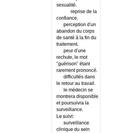
DIVERTICULiTE AIGUE
sexualité.
COMPLIQUEE
reprise de la
DOIGT A RESSORT
confiance.
perception d'un
DOIGT EN MAILLET
abandon du corps
DOLICHOCOLON
de santé à la fin du
DOMMAGE CORPOREL
traitement.
DON DE MOELLE OSSEUSE
peur d'une
DON DE SPERME
rechute, le mot
DON DU CORPS À LA SCIENCE
"guérison" étant
DOPAGE CHEZ LE SPORTIF
rarement prononcé.
DOSAGE DES MEDICAMENTS
difficultés dans
DANS LE SERUM
le retour au travail.
le médecin se
DOULEUR - ECHELLE DN4
montrera disponible
DOULEUR - GENERALITES
et poursuivra la
DOULEUR ABDOMINALE AIGUE
surveillance.
CHEZ L'ADULTE
Le suivi:
DOULEUR ABDOMINALE AIGUE
surveillance
CHEZ L'ENFANT
clinique du sein
DOULEUR ABDOMINALE AIGUE