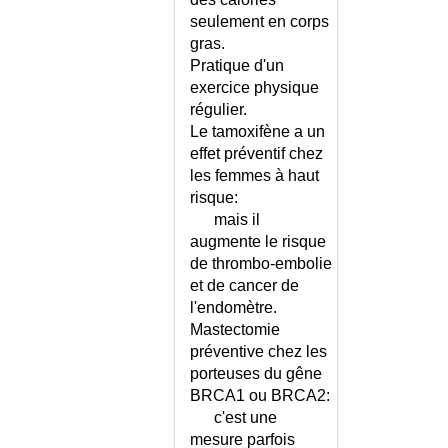
CYANOSE
seulement en corps
CYCLE DE PROCHASKA
gras.
CYCLOSPOROSE
Pratique d'un
CYPHOSE DORSALE
exercice physique
CYPHOSE DORSALE -
régulier.
CONSEILS
Le tamoxifène a un
CYRIAX (SYNDROME DE)
effet préventif chez
CYSTICERCOSE
les femmes à haut
risque:
CYSTINOSE
mais il
CYSTINURIE
augmente le risque
CYSTITE AIGUE SIMPLE
de thrombo-embolie
CYSTITE CHEZ LA FEMME -
et de cancer de
CONSEILS
l'endomètre.
CYSTITE DE L'HOMME HORS
Mastectomie
CYSTITE SIMPLE
préventive chez les
CYSTITE DE LA FEMME HORS
porteuses du gêne
CYSTITE SIMPLE
BRCA1 ou BRCA2:
CYSTITE INTERSTITIELLE
c'est une
CYSTITE RECIDIVANTE CHEZ
mesure parfois