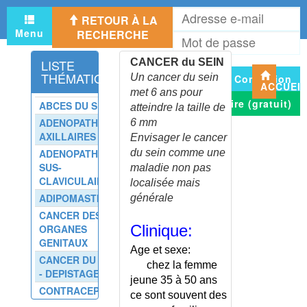
CANCER DE LA TONSILLE
A
CANCER DE LA VESSIE
RETOUR À LA
e
Menu
RECHERCHE
CANCER DE LA VULVE
M
m
d
CANCER DES CAVITES NASO-
LISTE
CANCER du SEIN
p
SINUSIENNES
THÉMATIQUE
Un cancer du sein
Connexion
CANCER DES ORGANES
ACCUEI
met 6 ans pour
GENITAUX
S'inscrire (gratuit)
ABCES DU SEIN
atteindre la taille de
CANCER DES URETERES
ADENOPATHIES
6 mm
CANCER DES VOIES BILIAIRES
AXILLAIRES
Envisager le cancer
CANCER DU COL DE L'UTERUS
ADENOPATHIES
du sein comme une
CANCER DU COLON
SUS-
maladie non pas
CLAVICULAIRES
CANCER DU CORPS DE
localisée mais
L'UTERUS
ADIPOMASTIE
générale
CANCER DU FOIE - PRIMITIF
CANCER DES
Clinique:
ORGANES
CANCER DU FOIE -
GENITAUX
SECONDAIRE
Age et sexe:
CANCER DU SEIN
CANCER DU LARYNX
chez la femme
- DEPISTAGE
CANCER DU PANCREAS
jeune 35 à 50 ans
CONTRACEPTION
CANCER DU PHARYNX
ce sont souvent des
HORMONALE