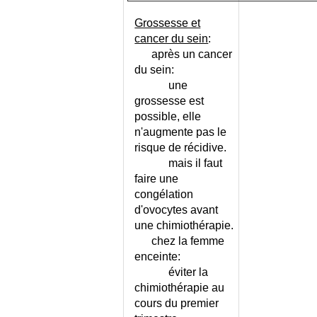
DE RISQUE
DIABETE TYPE II -
Grossesse et
SURVEILLANCE
cancer du sein
:
DIABETE TYPE NON I NON II
après un cancer
DIALYSE HEPATIQUE
du sein:
DIALYSE PERITONEALE
une
grossesse est
DIARRHEE AIGUE DE L'ADULTE
possible, elle
DIARRHEE AIGUE DE L'ADULTE
n'augmente pas le
- CONSEILS
risque de récidive.
DIARRHEE AIGUE DU
mais il faut
NOURRISSON
faire une
DIARRHEE AIGUE DU
congélation
NOURRISSON - CONSEILS
d'ovocytes avant
DIARRHEE CHRONIQUE DE
une chimiothérapie.
L'ADULTE
chez la femme
DIARRHEE CHRONIQUE DU
enceinte:
NOURRISSON
éviter la
DIARRHEE DU VOYAGEUR
chimiothérapie au
DIFFICULTES SCOLAIRES
cours du premier
DILATATION D'ESTOMAC