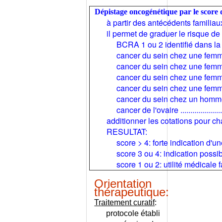
DERMITE PERIORALE
Dépistage oncogénétique par le score 
à partir des antécédents familiau
DERMITE SEBORRHEIQUE
il permet de graduer le risque de 
DERMITE SEBORRHEIQUE DU
BCRA 1 ou 2 identifié dans la famille ..
CUIR CHEVELU
cancer du sein chez une femme d
DERMOGRAPHISME
cancer du sein chez une femme de 
DERMOHYPODERMITE
cancer du sein chez une femme de 
BACTERIENNE NECROSANTE
cancer du sein chez une femme de 
DERMOHYPODERMITE
cancer du sein chez un homme ...........
BACTERIENNE NON
cancer de l'ovaire .............................
NECROSANTE
additionner les cotations pour cha
DESENSIBILISATION
RESULTAT:
DESENSIBILISATION - CARNET
score > 4: forte indication d'une
DE SUIVI
score 3 ou 4: indication possib
DESHYDRATATION DE LA
score 1 ou 2: utilité médicale f
PERSONNE AGEE
DESHYDRATATION DU
Orientation
thérapeutique:
NOURRISSON
DESORIENTATION TEMPORO-
Traitement curatif
:
SPATIALE
protocole établi