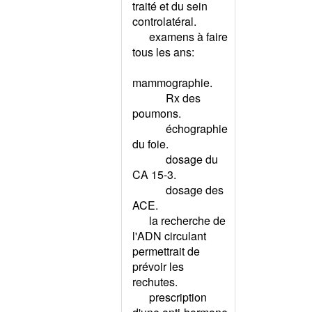
traité et du sein
ET GROSSESSE
controlatéral.
DOULEUR ABDOMINALE
examens à faire
CHRONIQUE
tous les ans:
DOULEUR ABDOMINALE
RECIDIVANTE DE L'ENFANT
mammographie.
DOULEUR ANO-RECTALE
Rx des
DOULEUR CERVICALE
poumons.
DOULEUR CHEZ L'ENFANT
échographie
du foie.
DOULEUR CHEZ L'ENFANT -
ECHELLE < 7 ANS
dosage du
CA 15-3.
DOULEUR CHEZ L'ENFANT -
dosage des
ECHELLE NOUVEAU-NE
ACE.
DOULEUR D'UN MEMBRE
la recherche de
INFERIEUR CHEZ L'ADULTE
l'ADN circulant
DOULEUR D'UN MEMBRE
permettrait de
INFERIEUR CHEZ L'ENFANT
prévoir les
DOULEUR DE CROISSANCE
rechutes.
DOULEUR DE L'EPAULE
prescription
DOULEUR DE L'HYPOCONDRE