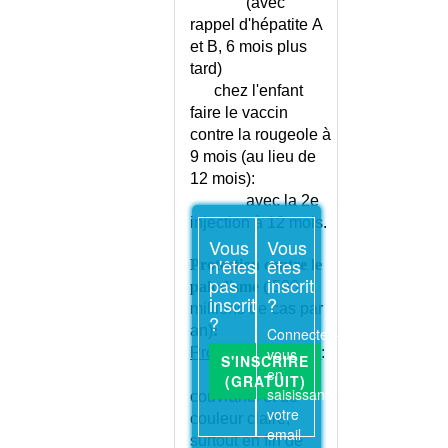
(avec
rappel d'hépatite A
et B, 6 mois plus
tard)
chez l'enfant
faire le vaccin
contre la rougeole à
9 mois (au lieu de
12 mois):
avec la 2e
injection à 12 mois.
Vous
Vous
n'êtes
êtes
Protection contre le
pas
inscrit
paludisme (
500
inscrit
?
millions de cas par
?
an)
:
Connectez-
vous
Protection passive
:
S'INSCRIRE
en
vêtements
(GRATUIT)
saisissant
couvrants et de
votre
couleur claire,
email
surtout en fin de