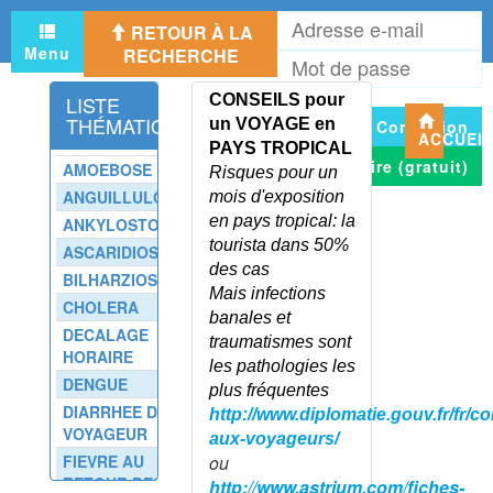
QUESTIONNAIRE WAST
A
RETOUR À LA
e
VIRILISME
Menu
RECHERCHE
M
m
VITAMINES DANS LES
d
ALIMENTS
LISTE
CONSEILS pour
p
THÉMATIQUE
VITESSE DE SEDIMENTATION
un VOYAGE en
Connexion
ACCUEI
ELEVEE
PAYS TROPICAL
S'inscrire (gratuit)
AMOEBOSE
VITILIGO
Risques pour un
ANGUILLULOSE
mois d'exposition
VOIX
en pays tropical: la
ANKYLOSTOMIASE
VOL SOUS-CLAVIER
tourista dans 50%
(SYNDROME DU)
ASCARIDIOSE
des cas
VOLVULUS DE L'ESTOMAC
BILHARZIOSE
Mais infections
VOLVULUS DU COLON
CHOLERA
banales et
VOMISSEMENTS DE L'ADULTE
DECALAGE
traumatismes sont
HORAIRE
VOMISSEMENTS DE L'ENFANT
les pathologies les
DENGUE
VOMISSEMENTS DE LA
plus fréquentes
GROSSESSE
DIARRHEE DU
http://www.diplomatie.gouv.fr/fr/co
VOYAGEUR
VOMISSEMENTS DU
aux-voyageurs/
NOURRISSON
FIEVRE AU
ou
RETOUR DES
http://www.astrium.com/fiches-
VON HIPPEL-LINDAU (MALADIE