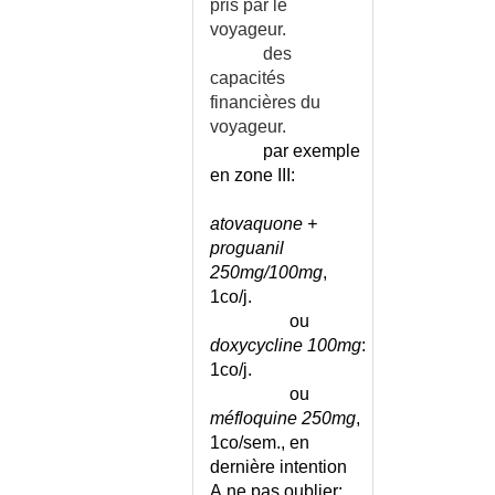
pris par le
voyageur.
des
capacités
financières du
voyageur.
par exemple
en
zone III:
atovaquone +
proguanil
250mg/100mg
,
1co/j.
ou
doxycycline 100mg
:
1co/j.
ou
méfloquine 250mg
,
1co/sem., en
dernière intention
A ne pas oublier
: