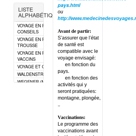
TROPIQUES
DE)
pays.html
LISTE
FIEVRE JAUNE
VOYAGE EN AVION - CONTRE-
ou
ALPHABÉTIQUE
INDICATIONS
FIEVRE TYPHOIDE
http://www.medecinedesvoyages.
VOYAGE EN PAYS TROPICAL -
FILARIOSES
CONSEILS
Avant de partir:
LARVA MIGRANS
S'assurer que l'état
VOYAGE EN PAYS TROPICAL -
CUTANEE
de santé est
TROUSSE
LEISHMANIOSE
compatible avec le
VOYAGE EN PAYS TROPICAL -
CUTANEE
voyage envisagé:
VACCINS
MILIAIRE CUTANEE
en fonction du
VOYAGE ET GROSSESSE
PALUDISME
pays.
WALDENSTROM (MALADIE DE)
PALUDISME -
en fonction des
WEGENER (MALADIE DE)
PREVENTION
activités qui y
WELLENS (SYNDROME DE)
PARASITOSES
seront pratiquées:
TROPICALES -
WERNICKE (MALADIE DE)
montagne, plongée,
GEOGRAPHIE
WHIPPLE (MALADIE DE)
..
PREVENTION -
WIDAL (MALADIE DE)
CONSEILS
Vaccinations:
WILLEBRAND (MALADIE DE)
TROPICALES
Le programme des
WILLIAMS (SYNDROME DE)
(MALADIES)
vaccinations avant
WILSON (MALADIE DE)