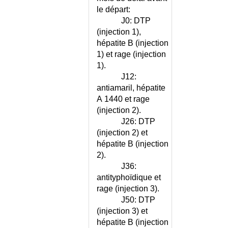
le départ:
J0: DTP
(injection 1),
hépatite B (injection
1) et rage (injection
1).
J12:
antiamaril, hépatite
A 1440 et rage
(injection 2).
J26: DTP
(injection 2) et
hépatite B (injection
2).
J36:
antityphoïdique et
rage (injection 3).
J50: DTP
(injection 3) et
hépatite B (injection