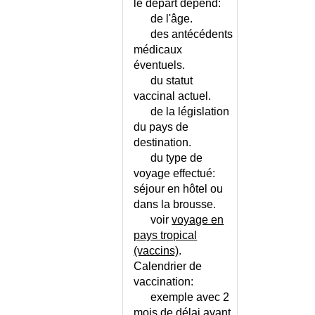
VACCINS
le départ dépend:
WISKOTT-ALDRICH
VACCINS ET
de l'âge.
(SYNDROME DE)
GROSSESSE
des antécédents
WOLFF-PARKINSON-WHITE
médicaux
VOYAGE EN AVION
(SYNDROME DE)
- CONTRE-
éventuels.
X FRAGILE (SYNDROME DE L')
INDICATIONS
du statut
XANTHOMATOSE
VOYAGE EN PAYS
vaccinal actuel.
CEREBROTENDINEUSE
TROPICAL -
de la législation
VACCINS
XANTHOMES
du pays de
VOYAGE ET
destination.
XERODERMA PIGMENTOSUM
GROSSESSE
du type de
ZIEVE (SYNDROME DE)
voyage effectué:
ZOLLINGER-ELLISON
séjour en hôtel ou
(SYNDROME DE)
dans la brousse.
ZONA
voir
voyage en
ZONA ET GROSSESSE
pays tropical
ZONA OPHTALMIQUE
(vaccins)
.
Calendrier de
vaccination:
exemple avec 2
mois de délai avant