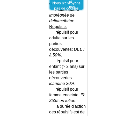
et
Nous n'envoyons
soirée:
mot
pas de cookies
moustiquaire
de
imprégnée de
passe
deltaméthrine
.
ci-
Répulsifs
:
dessus.
répulsif pour
adulte sur les
parties
découvertes:
DEET
à 50%
.
répulsif pour
enfant (> 2 ans) sur
les parties
découvertes
icaridine 20%
.
répulsif pour
femme enceinte:
IR
3535 en lotion
.
la durée d'action
des répulsifs est de