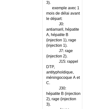
3).
exemple avec 1
mois de délai avant
le départ:
J0:
antiamaril, hépatite
A, hépatite B
(injection 1), rage
(injection 1).
J7: rage
(injection 2).
J15: rappel
DTP,
antityphoïdique,
méningocoque A et
C.
J30:
hépatite B (injection
2), rage (injection
3).