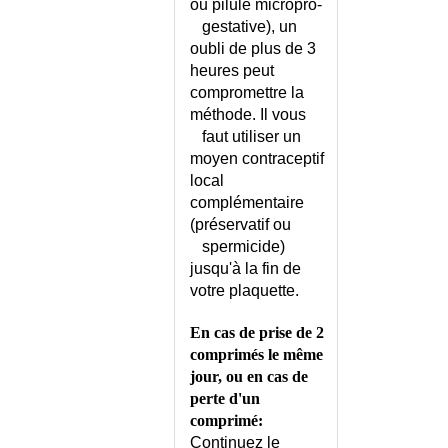
ou pilule micropro-
CONSEILS
gestative), un
DEMENCE D'ALZHEIMER OU
oubli de plus de 3
DEFICIT COGNITIF ?
heures peut
DEMENCE D'ALZHEIMER OU
compromettre la
DEMENCE VASCULAIRE ?
méthode. Il vous
DEMENCE D'ALZHEIMER OU
faut utiliser un
FRONTO-TEMPORALE ?
moyen contraceptif
DEMENCE FRONTO-
local
TEMPORALE
complémentaire
DEMENCE OU CONFUSION
(préservatif ou
MENTALE ?
spermicide)
DEMENCE OU DEPRESSION ?
jusqu'à la fin de
DEMENCE VASCULAIRE
votre plaquette.
CORTICALE ET SOUS-
CORTICALE
En cas de prise de 2
DEMENCES - DIAGNOSTIC
comprimés le même
DIFFERENTIEL ?
jour, ou en cas de
DEMENCES CURABLES
perte d'un
comprimé:
DENGUE
Continuez le