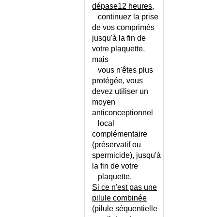
DEFICIT IMMUNITAIRE
dépase12 heures
,
continuez la prise
DEFILE CERVICO-
THORACIQUE (SYNDROME DU)
de vos comprimés
jusqu'à la fin de
DEGENERESCENCE DES
votre plaquette,
GANGLIONS DE LA BASE
mais
DEGENERESCENCE
vous n'êtes plus
MACULAIRE LIEE A L'AGE
protégée, vous
DELIRE
devez utiliser un
DELIRE PARANOIAQUE
moyen
DELIRIUM TREMENS
anticonceptionnel
DEMANDE D'ASILE
local
DEMENCE
complémentaire
DEMENCE - CONSEILS
(préservatif ou
spermicide), jusqu'à
DEMENCE - DEPISTAGE
PRECOCE
la fin de votre
plaquette.
DEMENCE - ECHELLE
Si ce n'est pas une
DEMENCE A CORPS DE LEWY
pilule combinée
DEMENCE D'ALZHEIMER
(pilule séquentielle
DEMENCE D'ALZHEIMER -