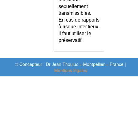
DROIT ET MEDECINE
sexuellement
DROITS DU PATIENT
transmissibles.
DROP ATTACKS
En cas de rapports
DSM
à risque infectieux,
DUBIN-JOHNSON (SYNDROME
il faut utiliser le
DE)
préservatif.
DUPUYTREN (MALADIE DE)
DUREES D'INCUBATION
DYSARTHRIE
© Concepteur : Dr Jean Thouluc – Montpellier – France |
Mentions légales
DYSCHROMATOPSIE
DYSCHROMIE DENTAIRE
DYSCHROMIES CUTANEES
DYSENTERIE
DYSERECTION
DYSERECTION - CONSEILS
DYSERECTION - ECHELLE
DYSFONCTION
VENTRICULAIRE