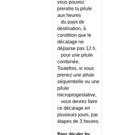
vous pouvez
TEST
prendre la pilule
DEPRESSION NERVEUSE
aux heures
DEPRESSION NERVEUSE -
du pays de
CONSEILS
destination, à
DEPRESSION NERVEUSE -
condition que le
ECHELLE
décalage ne
DERANGEMENT
dépasse pas 12 h.
INTERVERTEBRAL MINEUR
pour une pilule
DERMATITE ATOPIQUE -
combinée.
CONSEILS
Toutefois, si vous
DERMATITE ATOPIQUE DE
prenez une pilule
L'ADULTE
séquentielle ou une
DERMATITE ATOPIQUE DE
pilule
L'ENFANT
microprogestative,
DERMATITE HERPETIFORME
vous devrez faire
DERMATOLOGIE - LISTE
ce décalage en
plusieurs jours, par
DERMATOMYOSITE
étapes de 3 heures.
DERMATOSE APRES UN BAIN
DERMATOSE AU RETOUR DES
Pour décaler les