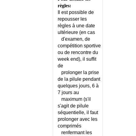
TROPIQUES
règles:
DERMITE DE STASE
Il est possible de
DERMITE DES PRES
repousser les
DERMITE PERIORALE
règles à une date
DERMITE SEBORRHEIQUE
ultérieure (en cas
d'examen, de
DERMITE SEBORRHEIQUE DU
CUIR CHEVELU
compétition sportive
ou de rencontre du
DERMOGRAPHISME
week end), il suffit
DERMOHYPODERMITE
de
BACTERIENNE NECROSANTE
prolonger la prise
DERMOHYPODERMITE
de la pilule pendant
BACTERIENNE NON
quelques jours, 6 à
NECROSANTE
7 jours au
DESENSIBILISATION
maximum (s'il
DESENSIBILISATION - CARNET
s'agit de pilule
DE SUIVI
séquentielle, il faut
DESHYDRATATION DE LA
prolonger avec les
PERSONNE AGEE
comprimés
DESHYDRATATION DU
renfermant les
NOURRISSON