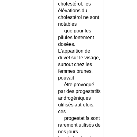
DIVERTICULE DU COLON OU
cholestérol, les
DIVERTICULOSE
élévations du
DIVERTICULITE AIGUE
cholestérol ne sont
DIVERTICULiTE AIGUE
notables
COMPLIQUEE
que pour les
DOIGT A RESSORT
pilules fortement
DOIGT EN MAILLET
dosées.
L'apparition de
DOLICHOCOLON
duvet sur le visage,
DOMMAGE CORPOREL
surtout chez les
DON DE MOELLE OSSEUSE
femmes brunes,
DON DE SPERME
pouvait
DON DU CORPS À LA SCIENCE
être provoqué
DOPAGE CHEZ LE SPORTIF
par des progestatifs
DOSAGE DES MEDICAMENTS
androgéniques
DANS LE SERUM
utilisés autrefois,
DOULEUR - ECHELLE DN4
ces
progestatifs sont
DOULEUR - GENERALITES
rarement utilisés de
DOULEUR ABDOMINALE AIGUE
nos jours.
CHEZ L'ADULTE