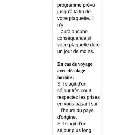
DENI DE GROSSESSE
programme prévu
DENT INCLUSE
jusqu'à la fin de
DENUTRITION - ECHELLE MNA
votre plaquette. Il
DENUTRITION DE L'ENFANT
n'y
DENUTRITION DU SUJET AGE
aura aucune
DEPENDANCE PHYSIQUE
conséquence si
votre plaquette dure
DEPISTAGE CHEZ L'ENFANT
un jour de moins.
DEPISTAGE CHEZ L'HOMME
DEPISTAGE CHEZ LA FEMME
En cas de voyage
DEPISTAGE DES CANCERS
avec décalage
DEPISTAGE
horaire:
GERONTOLOGIQUE
S'il s'agit d'un
DEPISTAGE NEONATAL
séjour très court,
DEPISTAGE PRENATAL
respectez les prises
en vous basant sur
DEPRESSION DE L'ENFANT ET
DE L'ADOLESCENT
l'heure du pays
d'origine.
DEPRESSION DU SUJET AGE
S'il s'agit d'un
DEPRESSION ET GROSSESSE
séjour plus long
DEPRESSION ET GROSSESSE -