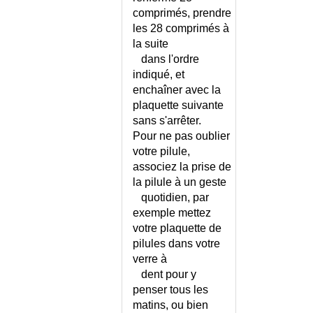
CRYPTORCHIDIE
comprimés, prendre
CRYPTOSPORIDIOSE
les 28 comprimés à
la suite
CYANOSE
dans l'ordre
CYCLE DE PROCHASKA
indiqué, et
CYCLOSPOROSE
enchaîner avec la
CYPHOSE DORSALE
plaquette suivante
CYPHOSE DORSALE -
sans s'arrêter.
CONSEILS
Pour ne pas oublier
CYRIAX (SYNDROME DE)
votre pilule,
CYSTICERCOSE
associez la prise de
CYSTINOSE
la pilule à un geste
quotidien, par
CYSTINURIE
exemple mettez
CYSTITE AIGUE SIMPLE
votre plaquette de
CYSTITE CHEZ LA FEMME -
pilules dans votre
CONSEILS
verre à
CYSTITE DE L'HOMME HORS
dent pour y
CYSTITE SIMPLE
penser tous les
CYSTITE DE LA FEMME HORS
matins, ou bien
CYSTITE SIMPLE