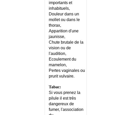
importants et
DIABETE TYPE II - CONSEILS
inhabituels,
DIABETE TYPE II - FACTEURS
Douleur dans un
DE RISQUE
mollet ou dans le
DIABETE TYPE II -
thorax,
SURVEILLANCE
Apparition d'une
DIABETE TYPE NON I NON II
jaunisse,
DIALYSE HEPATIQUE
Chute brutale de la
DIALYSE PERITONEALE
vision ou de
DIARRHEE AIGUE DE L'ADULTE
l'audition,
DIARRHEE AIGUE DE L'ADULTE
Ecoulement du
- CONSEILS
mamelon,
Pertes vaginales ou
DIARRHEE AIGUE DU
NOURRISSON
prurit vulvaire.
DIARRHEE AIGUE DU
Tabac:
NOURRISSON - CONSEILS
Si vous prenez la
DIARRHEE CHRONIQUE DE
pilule il est très
L'ADULTE
dangereux de
DIARRHEE CHRONIQUE DU
fumer, l'association
NOURRISSON