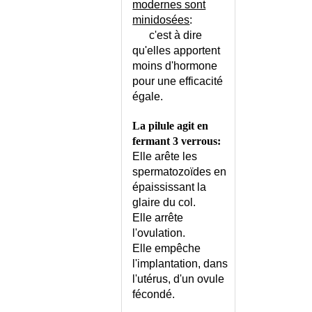
CONVERGENCE OCULAIRE
modernes sont
DEFECTUEUSE
minidosées
:
CONVERSION MILLIGRAMMES
c'est à dire
/ MILLIMOLES
qu'elles apportent
CONVULSIONS DE L'ADULTE
moins d'hormone
CONVULSIONS DE L'ENFANT
pour une efficacité
égale.
CONVULSIONS FEBRILES -
CONSEILS
La pilule agit en
COQUELUCHE
fermant 3 verrous:
CORONARIEN A CORONAIRES
Elle arête les
SAINES (SYNDROME)
spermatozoïdes en
CORONARIEN AIGU
épaississant la
(SYNDROME)
glaire du col.
CORPS CALLEUX (SYNDROME
Elle arrête
DU)
l'ovulation.
CORPS ETRANGER DU
Elle empêche
CONDUIT AUDITIF
l'implantation, dans
CORPS ETRANGER DU NEZ
l'utérus, d'un ovule
CORPS ETRANGER INTRA-
fécondé.
ARTICULAIRE