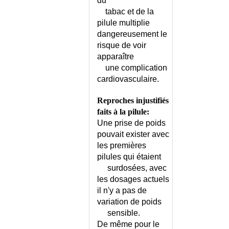
du
DIARRHEE DU VOYAGEUR
tabac et de la
DIFFICULTES SCOLAIRES
pilule multiplie
DILATATION D'ESTOMAC
dangereusement le
DIOGENE (SYNDROME DE)
risque de voir
DIPHTERIE
apparaître
DIPLOPIE
une complication
cardiovasculaire.
DIRECTIVES ANTICIPEES
DISSECTION AORTIQUE
Reproches injustifiés
DISSECTION CAROTIDIENNE
faits à la pilule:
DISSECTION CORONAIRE
Une prise de poids
DISTOMATOSE HEPATIQUE
pouvait exister avec
DISTOMATOSE INTESTINALE
les premières
pilules qui étaient
DISTOMATOSE PULMONAIRE
surdosées, avec
DIVERS - LISTE
les dosages actuels
DIVERTICULE DE
il n'y a pas de
L'OESOPHAGE
variation de poids
DIVERTICULE DE LA VESSIE
sensible.
DIVERTICULE DE MECKEL
De même pour le