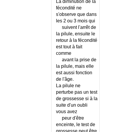
La diminution de la
DOULEUR ABDOMINALE AIGUE
fécondité ne
CHEZ L'ENFANT
s'observe que dans
DOULEUR ABDOMINALE AIGUE
les 2 ou 3 mois qui
ET GROSSESSE
suivent l'arrêt de
DOULEUR ABDOMINALE
la pilule, ensuite le
CHRONIQUE
retour à la fécondité
DOULEUR ABDOMINALE
est tout à fait
RECIDIVANTE DE L'ENFANT
comme
DOULEUR ANO-RECTALE
avant la prise de
DOULEUR CERVICALE
la pilule, mais elle
DOULEUR CHEZ L'ENFANT
est aussi fonction
DOULEUR CHEZ L'ENFANT -
de l'âge.
ECHELLE < 7 ANS
La pilule ne
DOULEUR CHEZ L'ENFANT -
perturbe pas un test
ECHELLE NOUVEAU-NE
de grossesse si à la
DOULEUR D'UN MEMBRE
suite d'un oubli
INFERIEUR CHEZ L'ADULTE
vous avez
peur d'être
DOULEUR D'UN MEMBRE
INFERIEUR CHEZ L'ENFANT
enceinte, le test de
grossesse peut être