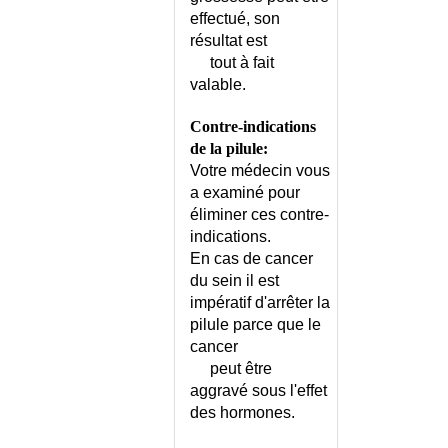
DOULEUR DE CROISSANCE
effectué, son
DOULEUR DE L'EPAULE
résultat est
DOULEUR DE L'HYPOCONDRE
tout à fait
DROIT
valable.
DOULEUR DE L'HYPOCONDRE
GAUCHE
Contre-indications
DOULEUR DE LA HANCHE
de la pilule:
CHEZ L'ADULTE
Votre médecin vous
DOULEUR DE LA HANCHE
a examiné pour
CHEZ L'ENFANT
éliminer ces contre-
DOULEUR DE LA VULVE
indications.
DOULEUR DENTAIRE
En cas de cancer
DOULEUR DES BOURSES
du sein il est
impératif d'arrêter la
DOULEUR DES SEINS
pilule parce que le
DOULEUR DU COCCYX
cancer
DOULEUR DU COUDE
peut être
DOULEUR DU DOS
aggravé sous l'effet
DOULEUR DU GENOU
des hormones.
DOULEUR DU NERF FEMORAL