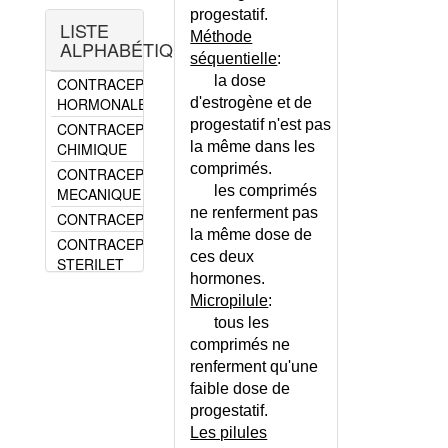
CONTRACEPTION DÉFINITIVE
progestatif.
LISTE
Méthode
CONTRACEPTION
ALPHABÉTIQUE
HORMONALE
séquentielle
:
la dose
CONTRACEPTION
HORMONALE - CONSEILS
d'estrogène et de
progestatif n'est pas
CONTRACEPTION LOCALE
la même dans les
CHIMIQUE
comprimés.
CONTRACEPTION LOCALE
les comprimés
MECANIQUE
ne renferment pas
CONTRACEPTION NATURELLE
la même dose de
CONTRACEPTION PAR
ces deux
STERILET
hormones.
CONTRACEPTION PAR
Micropilule
:
STERILET - CONSEILS
tous les
CONTRACEPTION POUR CAS
comprimés ne
PARTICULIER
renferment qu'une
CONTRACTURE DES
faible dose de
MACHOIRES
progestatif.
CONTRACTURES DURABLES
Les pilules