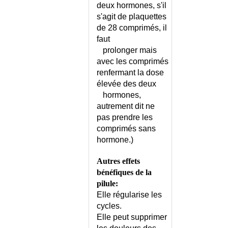
deux hormones, s'il
DESORIENTATION TEMPORO-
s'agit de plaquettes
SPATIALE
de 28 comprimés, il
DEVELOPPEMENT DE
faut
L'ENFANT
prolonger mais
DEVELOPPEMENT DU
avec les comprimés
NOURRISSON
renfermant la dose
DEVIATION DE LA CLOISON
élevée des deux
NASALE
hormones,
DEXTROCARDIE
autrement dit ne
DI GEORGE (SYNDROME DE)
pas prendre les
DIABETE - AUTOMESURE DE
comprimés sans
LA GLYCEMIE
hormone.)
DIABETE - COMPLICATIONS
Autres effets
DIABETE - CONSEILS REGIME
bénéfiques de la
DIABETE - LECTEURS DE
pilule:
GLYCEMIE
Elle régularise les
DIABETE - PIED DIABETIQUE
cycles.
DIABETE - PIED DIABETIQUE -
Elle peut supprimer
CONSEILS