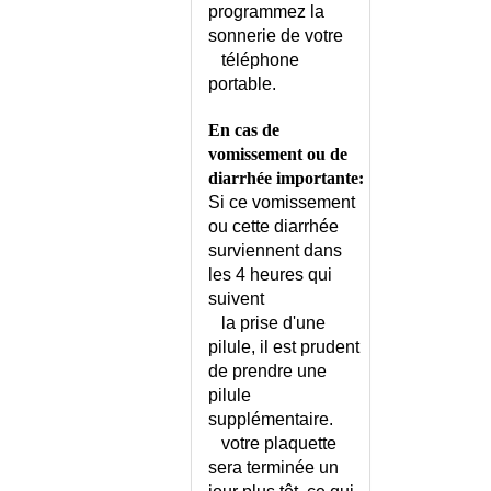
programmez la
CYSTITE INTERSTITIELLE
sonnerie de votre
CYSTITE RECIDIVANTE CHEZ
téléphone
LA FEMME
portable.
CYTOMEGALOVIROSE
CYTOMEGALOVIROSE ET
En cas de
GROSSESSE
vomissement ou de
DACRYOCYSTITE
diarrhée importante:
Si ce vomissement
DANGEROSITE
ou cette diarrhée
PSYCHIATRIQUE
surviennent dans
DARIER (MALADIE DE)
les 4 heures qui
DARTRES
suivent
DEBIT EXPIRATOIRE DE
la prise d'une
POINTE
pilule, il est prudent
DECALAGE HORAIRE
de prendre une
DECES
pilule
DECES - FORMALITES POUR
supplémentaire.
LA FAMILLE
votre plaquette
DECLARATION OBLIGATOIRE
sera terminée un
(MALADIE A)