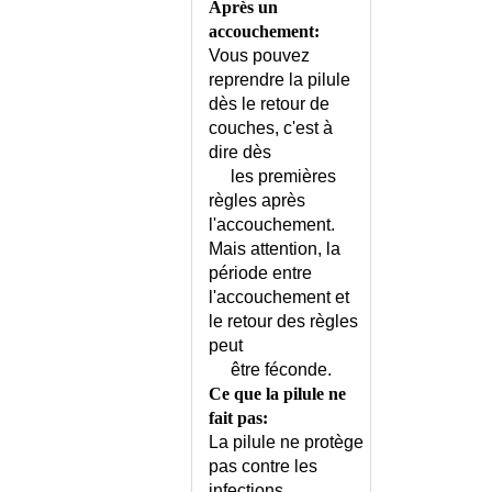
DOULEUR DU PIED
Après un
accouchement:
DOULEUR DU TALON
Vous pouvez
DOULEUR EPIGASTRIQUE
reprendre la pilule
DOULEUR NOCICEPTIQUE OU
dès le retour de
NEUROPATHIQUE ?
couches, c'est à
DOULEUR OCULAIRE
dire dès
DOULEUR PELVIENNE CHEZ
les premières
L'HOMME
règles après
DOULEUR PELVIENNE CHEZ LA
l'accouchement.
FEMME
Mais attention, la
DOULEUR SACRO-ILIAQUE
période entre
DOULEUR TEMPORO-
l'accouchement et
MANDIBULAIRE
le retour des règles
DOULEUR THORACIQUE A
peut
REPETITION
être féconde.
DOULEUR THORACIQUE AIGUE
Ce que la pilule ne
DREPANOCYTOSE
fait pas:
La pilule ne protège
DREPANOCYTOSE - CONSEILS
pas contre les
DRESSLER (SYNDROME DE)
infections