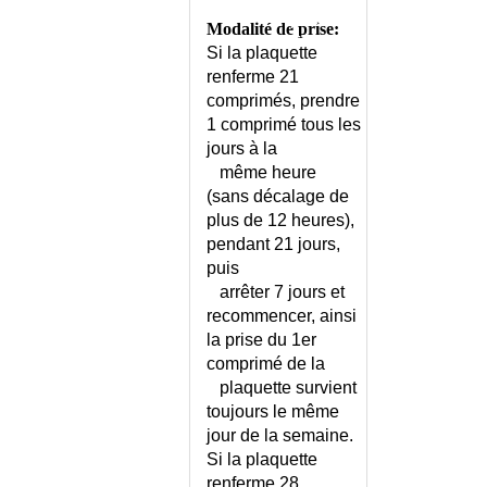
NOURRISSON
passe
COURBE DE TEMPERATURE
Modalité de prise:
ci-
EN GYNECOLOGIE
Si la plaquette
dessus.
COXA VARA
renferme 21
comprimés, prendre
COXITE
1 comprimé tous les
CRAMPE DE L'ECRIVAIN
jours à la
CRAMPES MUSCULAIRES
même heure
CRANIOSTENOSE
(sans décalage de
CRETINISME
plus de 12 heures),
CREUTZFELDT-JAKOB
pendant 21 jours,
(MALADIE DE)
puis
CREVASSES
arrêter 7 jours et
CRI DU CHAT (SYNDROME DU)
recommencer, ainsi
la prise du 1er
CRISE OCULOGYRE
comprimé de la
CROHN (MALADIE DE)
plaquette survient
CROHN - CONSEILS
toujours le même
CRP ELEVEE
jour de la semaine.
CRYOGLOBULINEMIE
Si la plaquette
CRYPTOCOCCOSE
renferme 28