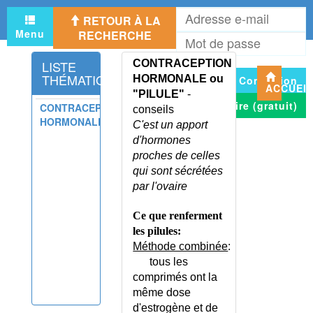
CONSERVATION DU DOSSIER
A
MEDICAL
RETOUR À LA
e
CONSTANTES BIOLOGIQUES
Menu
RECHERCHE
M
m
ET GROSSESSE
d
CONSTANTES BIOLOGIQUES
LISTE
CONTRACEPTION
p
THÉMATIQUE
RESPIRATOIRES
HORMONALE ou
Connexion
ACCUEI
"PILULE"
-
CONSTANTES BIOLOGIQUES
S'inscrire (gratuit)
CONTRACEPTION
SANGUINES
conseils
HORMONALE
C'est un apport
CONSTANTES BIOLOGIQUES
URINAIRES
d'hormones
proches de celles
CONSTIPATION - CONSEILS
qui sont sécrétées
CONSTIPATION DE L'ADULTE
par l'ovaire
CONSTIPATION DE L'ENFANT
CONTENTION PLATREE -
Ce que renferment
CONSEILS
les pilules:
CONTENTION PLATREE -
Méthode combinée
:
TECHNIQUE
tous les
CONTRACEPTION D'URGENCE
comprimés ont la
CONTRACEPTION D'URGENCE
même dose
- CONSEILS
d'estrogène et de