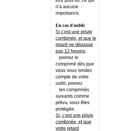
jour plus tôt, ce qui
DECOLLEMENT DE RETINE
n'a aucune
DECOLLEMENT DU VITRE
importance.
DECOLLEMENT EPIPHYSAIRE
En cas d'oubli:
DEFAILLANCE
Si c'est une pilule
MULTIVISCERALE (SYNDROME
combinée, et que le
DE)
retard ne dépasse
DEFIBRILLATEUR
pas 12 heures
,
IMPLANTABLE
prenez le
DEFIBRILLATEUR POUR LE
comprimé dès que
PUBLIC
vous vous rendez
DEFIBRILLATION EXTERNE
compte de votre
DEFICIENCE MENTALE DE
oubli, prenez
L'ENFANT
les comprimés
DEFICIT COGNITIF LEGER
suivants comme
DEFICIT COGNITIF LEGER -
prévu, vous êtes
QUESTIONNAIRE
protégée.
DEFICIT DE LA POST-
Si, c'est une pilule
CINQUANTAINE
combinée, et que
DEFICIT EN G6PD
votre retard