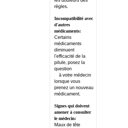
les douleurs des
DIABETE - STADE DE
règles.
PREDIABETE
DIABETE - STADE DE
Incompatibilité avec
PREDIABETE - DEPISTAGE
d'autres
DIABETE ET VOYAGE
médicaments:
DIABETE GESTATIONNEL
Certains
médicaments
DIABETE INSIPIDE
diminuent
DIABETE
l'efficacité de la
INSULINOREQUERANT
pilule, posez la
DIABETE
question
INSULINOREQUERANT -
à votre médecin
CONSEILS
lorsque vous
DIABETE LADA
prenez un nouveau
DIABETE MODY
médicament.
DIABETE RENAL
DIABETE TYPE I
Signes qui doivent
DIABETE TYPE I - CONSEILS
amener à consulter
DIABETE TYPE I OU TYPE II ?
le médecin:
Maux de tête
DIABETE TYPE II