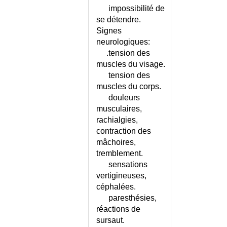
ASCITE
impossibilité de
se détendre.
ASPERGER (SYNDROME D')
Signes
ASPERGILLOSE PULMONAIRE
neurologiques:
ASSISTANCE À PERSONNE EN
.tension des
DANGER
muscles du visage.
ASSURANCE MALADIE
tension des
ASSURANCE PRIVEE - COMPTE
muscles du corps.
RENDU
douleurs
ASTASIE-ABASIE
musculaires,
ASTERIXIS
rachialgies,
ASTHENIE
contraction des
ASTHENIE - ECHELLE
mâchoires,
tremblement.
ASTHENIE FONCTIONNELLE
sensations
OU ORGANIQUE ?
vertigineuses,
ASTHME - CONSEILS
céphalées.
ASTHME - EXACERBATION
paresthésies,
SEVERE
réactions de
ASTHME - STRATEGIE DU DEP
sursaut.
ASTHME - TEST DE CONTROLE