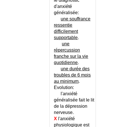
le diagnostic
AUTO-IMMUNES (MALADIES)
d'anxiété
AUTO-INFLAMMATOIRES
généralisée
:
(MALADIES)
une souffrance
AUTOMUTILATIONS
ressentie
AUTOPSIE JUDICIAIRE
difficilement
supportable
.
AVITAMINOSES
une
AVORTEMENT SPONTANE
répercussion
BABESIOSE
franche sur la vie
BABY BLUES
quotidienne
.
BAILLEMENTS
une durée des
BAISSE DE LA LIBIDO
troubles de 6 mois
BALANITE
au minimum
.
Evolution:
BALANTIDIASE
l'anxiété
BALLONNEMENT
généralisée fait le lit
BALLONNEMENT - CONSEILS
de la dépression
BANTI (SYNDROME DE)
nerveuse.
BARRETT (SYNDROME DE)
X
l'anxiété
BARTTER (SYNDROMES DE)
physiologique est