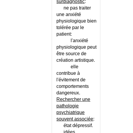
BRUIT DE GALOP
surdiagnostic
:
ne pas traiter
BRULURE CUTANEE BENIGNE
une anxiété
BRULURE CUTANEE CHEZ
physiologique bien
L'ENFANT
tolérée par le
BRULURE CUTANEE GRAVE
patient:
BRUXISME
l'anxiété
BULLES CUTANEES
physiologique peut
BURN OUT SYNDROME
être source de
BURSITE
création artistique.
CACOSMIE
elle
contribue à
CAMPTOCORMIE
l'évitement de
CANAL ATRIO-VENTRICULAIRE
comportements
CANAL CARPIEN (SYNDROME
dangereux.
DU)
Rechercher une
CANAL DE GUYON (SYNDROME
pathologie
DU)
psychiatrique
CANAL LOMBAIRE ETROIT
souvent associée
:
CANAL TARSIEN (SYNDROME
état dépressif.
DU)
idées