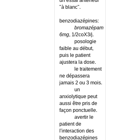
QUOTIDIENNE
un essai antérieur
"à blanc".
CEPHALEE DE L'ENFANT
CEPHALEE DE TENSION
benzodiazépines:
CEPHALEE PRIMAIRE -
bromazépam
DIAGNOSTIC DIFFERENTIEL
6mg
, 1/2coX3/j.
CEPHALHEMATOME
posologie
CEREBELLEUX (SYNDROME)
faible au début,
CERTIFICAT - GENERALITES
puis le patient
CERTIFICAT CONCERNANT
ajustera la dose.
L'ÉTAT MENTAL
le traitement
CERTIFICAT D'APTITUDE AU
ne dépassera
SPORT
jamais 2 ou 3 mois.
CERTIFICAT D'APTITUDE AU
un
TRAVAIL
anxiolytique peut
CERTIFICAT D'APTITUDE POUR
aussi être pris de
VIE EN COLLECTIVITE
façon ponctuelle.
CERTIFICAT D'ENFANT SANS
avertir le
VIE
patient de
l'interaction des
CERTIFICAT D'INAPTITUDE AU
SPORT
benzodiazépines