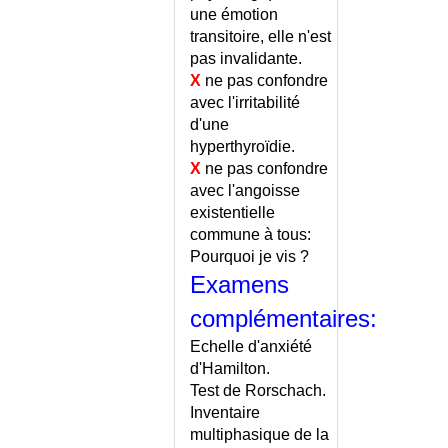
BASEDOW (MALADIE DE)
une émotion
BCG
transitoire, elle n'est
pas invalidante.
BCG - COMPLICATIONS
X
ne pas confondre
BEGAIEMENT
avec l'irritabilité
BEHCET (MALADIE DE)
d'une
BERIBERI
hyperthyroïdie.
BEZOARD
X
ne pas confondre
BIBLIOTHEQUES
avec l'angoisse
BICARBONATEMIE
existentielle
commune à tous:
BICUSPIDIE AORTIQUE
Pourquoi je vis ?
BILAN CLINIQUE
Examens
BILHARZIOSE
BIOETHIQUE
complémentaires:
BIOPSIE CUTANÉE
Echelle d'anxiété
BLAST PULMONAIRE
d'Hamilton.
BLASTOMYCOSE
Test de Rorschach.
BLEPHARITE
Inventaire
multiphasique de la
BLEPHAROSPASME