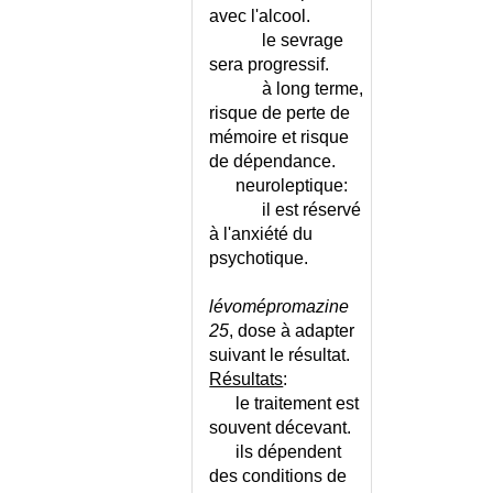
avec l'alcool.
CERTIFICAT DE GROSSESSE
le sevrage
CERTIFICAT DE SANTE DE
sera progressif.
L'ENFANT
à long terme,
CERTIFICAT DE VIRGINITE
risque de perte de
CERTIFICAT DESTINE A UN
mémoire et risque
ETRANGER
de dépendance.
CERTIFICAT POUR COUPS ET
neuroleptique:
BLESSURES
il est réservé
CERTIFICAT POUR DETENTION
à l'anxiété du
D'ARME
psychotique.
CERTIFICAT POUR GARDE
D'ENFANT MALADE
lévomépromazine
CERTIFICAT POUR L'ECOLE
25
, dose à adapter
CERTIFICAT POUR SOUSCRIRE
suivant le résultat.
UNE ASSURANCE
Résultats
:
CERVICITE
le traitement est
CESARIENNE
souvent décevant.
ils dépendent
CETOSE PERIODIQUE DE
L'ENFANT
des conditions de