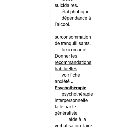
CANALAIRE (SYNDROME)
suicidaires.
CANCER
état phobique.
CANCER A CELLULES DE
dépendance à
MERKEL
l'alcool.
CANCER CHEZ L'ADOLESCENT
surconsommation
CANCER CHEZ L'ENFANT
de tranquillisants.
CANCER CHEZ LE SUJET AGE
toxicomanie.
CANCER DE L'AMPOULE DE
Donner les
VATER
recommandations
CANCER DE L'ANUS
habituelles
:
CANCER DE L'APPAREIL
voir fiche
DIGESTIF
anxiété ..
CANCER DE L'ESTOMAC
:
Psychothérapie
CANCER DE L'ESTOMAC -
psychothérapie
LINITE PLASTIQUE
interpersonnelle
CANCER DE L'INTESTIN GRELE
faite par le
CANCER DE L'OESOPHAGE
généraliste.
CANCER DE L'OVAIRE
aide à la
verbalisation: faire
CANCER DE L'URETRE