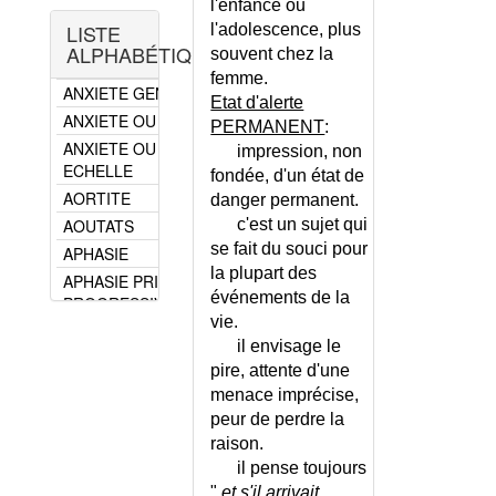
l'enfance ou
ANXIETE - ECHELLE DE
CEPHALEE DE
LISTE
l'adolescence, plus
HAMILTON
TENSION
ALPHABÉTIQUE
souvent chez la
ANXIETE DE L'ENFANT
DEPRESSION
femme.
ANXIETE GENERALISEE
NERVEUSE
Etat d'alerte
ANXIETE OU DEPRESSION ?
DIFFICULTES
PERMANENT
:
SCOLAIRES
ANXIETE OU DEPRESSION ? -
impression, non
ECHELLE
DOULEUR
fondée, d'un état de
THORACIQUE A
AORTITE
danger permanent.
REPETITION
AOUTATS
c'est un sujet qui
DYSERECTION
se fait du souci pour
APHASIE
DYSMORPHOPHOBIE
la plupart des
APHASIE PRIMAIRE
événements de la
GESTALT-THÃRAPIE
PROGRESSIVE
vie.
HALEINE
APHTOSE
il envisage le
MALODORANTE
APNEE DU SOMMEIL
pire, attente d'une
HYPERHIDROSE
APNEE DU SOMMEIL -
menace imprécise,
INHIBITION
ECHELLE
peur de perdre la
KLEPTOMANIE
APPAREILLAGE POUR
raison.
HANDICAPES
MENOPAUSE
il pense toujours
APPENDICITE AIGUE
MIGRAINE DE
"
et s'il arrivait