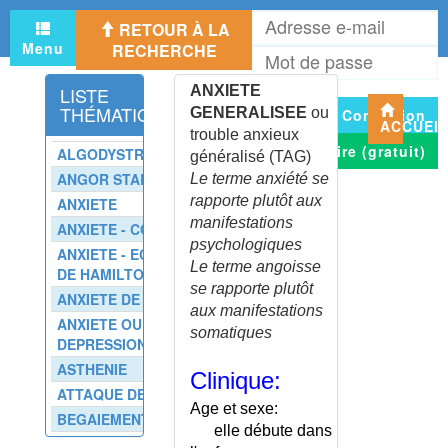
ANOSMIE
A
RETOUR À LA
ANTEVERSION FEMORALE
e
Menu
RECHERCHE
M
m
ANTHRAX
d
ANTIBIOTHERAPIE
LISTE
ANXIETE
p
THÉMATIQUE
ANTICOAGULANT - CONSEILS
GENERALISEE
ou
Connexion
ACCUEI
trouble anxieux
ANTICOAGULANT - EQUILIBRE
S'inscrire (gratuit)
ALGODYSTROPHIE
DU TRAITEMENT
généralisé (TAG)
ANGOR STABLE
Le terme anxiété se
ANTICOAGULANTS
CIRCULANTS (SYNDROME
rapporte plutôt aux
ANXIETE
DES)
manifestations
ANXIETE - CONSEILS
psychologiques
ANTIDOTES ET CHELATEURS
ANXIETE - ECHELLE
Le terme angoisse
ANTIPHOSPHOLIPIDES
DE HAMILTON
se rapporte plutôt
(SYNDROME DES)
ANXIETE DE L'ENFANT
aux manifestations
ANURIE
ANXIETE OU
somatiques
ANURIE OU RETENTION
DEPRESSION ?
D'URINES ?
ASTHENIE
Clinique:
ANUSCOPIE
ATTAQUE DE PANIQUE
Age et sexe:
ANXIETE
BEGAIEMENT
elle débute dans
ANXIETE - CONSEILS
CAUCHEMARS