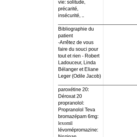
vie: solitude,
CHALAZION
précarité,
CHAMBRE IMPLANTABLE
insécurité, ..
CHANCRE MOU
____________________________
CHARBON OU PUSTULE
Bibliographie du
MALIGNE
patient
CHARCOT-MARIE-TOOTH
-Arrêtez de vous
(MALADIE DE)
faire du souci pour
CHEILITE
tout et rien - Robert
CHENILLES
Ladouceur, Linda
PROCESSIONNAIRES
Bélanger et Eliane
CHIKUNGUNYA
Leger (Odile Jacob)
CHIKUNGUNYA OU DENGUE
____________________________
OU ZIKA ?
paroxétine 20:
CHIMIOTHERAPIE DES
Déroxat 20
CANCERS
propranolol:
CHIRURGIE - LISTE
Propranolol Teva
bromazépam 6mg:
CHIRURGIE ESTHETIQUE ET
lexomil
REPARATRICE
lévomépromazine:
CHLAMYDIASE GENITALE
Nozinan