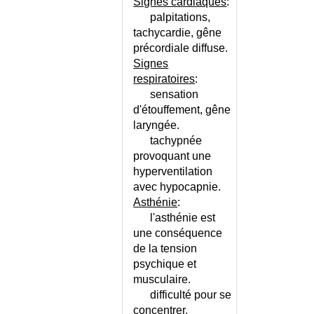
Signes cardiaques
:
ARTHROSE DE LA HANCHE -
OBSESSIONNEL
CONSEILS
palpitations,
COMPULSIF
tachycardie, gêne
ARTHROSE DE LA HANCHE -
TROUBLES
ECHELLE DE LEQUESNE
précordiale diffuse.
BIPOLAIRES DE
Signes
ARTHROSE DE LA TRAPEZO-
L'HUMEUR
respiratoires
:
METACARPIENNE
sensation
ARTHROSE DES DOIGTS
d'étouffement, gêne
ARTHROSE DES DOIGTS -
laryngée.
ECHELLE
tachypnée
ARTHROSE DU GENOU
provoquant une
ARTHROSE DU GENOU -
hyperventilation
CONSEILS
avec hypocapnie.
ARTHROSE DU GENOU -
Asthénie
:
ECHELLE DE LEQUESNE
l'asthénie est
ARTHROSE DU RACHIS
une conséquence
ARTHROSE DU RACHIS
de la tension
CERVICAL
psychique et
ARTHROSE DU RACHIS
musculaire.
LOMBAIRE
difficulté pour se
ASCARIDIOSE
concentrer.