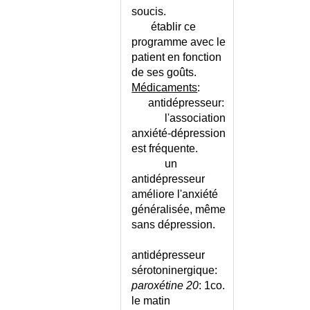
CANDIDOSE BUCCALE
soucis.
établir ce
CANDIDOSES
programme avec le
CAPILLAROSCOPIE
patient en fonction
CARCINOIDOSE INTESTINALE
de ses goûts.
CARDIOLOGIE - LISTE
Médicaments
:
CARDIOMYOPATHIES
antidépresseur:
CARDIOPATHIES
l'association
CONGENITALES
anxiété-dépression
CARDIOPATHIES
est fréquente.
HEREDITAIRES
un
CARENCE MARTIALE
antidépresseur
CARENCE MARTIALE - CYCLE
améliore l'anxiété
DU FER
généralisée, même
sans dépression.
CARIE DENTAIRE
CARNET DE SANTE
antidépresseur
CARYOTYPE ANORMAL
sérotoninergique:
CATARACTE
paroxétine 20
: 1co.
CATASTROPHE (MÉDECINE DE)
le matin