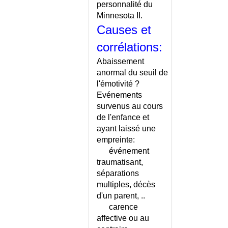
personnalité du
BLOC AURICULO-
Minnesota II.
VENTRICULAIRE
Causes et
BLOC DE BRANCHE
BLOOM (SYNDROME DE)
corrélations:
BOERHAAVE (SYNDROME DE)
Abaissement
BOITERIE DE L'ENFANT
anormal du seuil de
BORNHOLM (MALADIE DE)
l'émotivité ?
BORRELIOSE
Evénements
BOTRYOMYCOME
survenus au cours
de l'enfance et
BOTULISME
ayant laissé une
BOUCHE (MALADIES DE LA)
empreinte:
BOUCHE À BOUCHE
événement
BOUCHE SECHE
traumatisant,
BOUCHON DE CERUMEN
séparations
BOULIMIE
multiples, décès
BOWEN (MALADIE DE)
d'un parent, ..
carence
BRADYCARDIE
affective ou au
BRONCHECTASIES