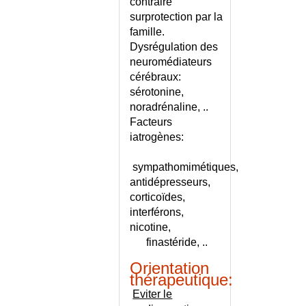
contraire
BRONCHIOLITE AIGUE DU
surprotection par la
NOURRISSON
famille.
BRONCHIOLITE AIGUE DU
Dysrégulation des
NOURRISSON - CONSEILS
neuromédiateurs
BRONCHITE AIGUE
cérébraux:
BRONCHITE AIGUE OU
sérotonine,
PNEUMOPATHIE AIGUE ?
noradrénaline, ..
BRONCHITE CHRONIQUE
Facteurs
BRONCHITE CHRONIQUE -
iatrogènes:
CONSEILS
BRONCHOPNEUMOPATHIE
sympathomimétiques,
CHRONIQUE - CONSEIL
antidépresseurs,
BRONCHOPNEUMOPATHIE
corticoïdes,
CHRONIQUE OBSTRUCTIVE
interférons,
BRONCHOSCOPIE
nicotine,
finastéride, ..
BROWN-SEQUARD
(SYNDROME DE)
Orientation
BRUCELLOSE
thérapeutique:
BRUGADA (SYNDROME DE)
Eviter le