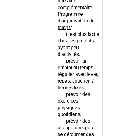
une aide
CANCER DU CORPS DE
L'UTERUS
complémentaire.
Programme
CANCER DU FOIE - PRIMITIF
d'organisation du
CANCER DU FOIE -
temps
:
SECONDAIRE
il est plus facile
CANCER DU LARYNX
chez les patients
CANCER DU PANCREAS
ayant peu
CANCER DU PHARYNX
d'activités.
CANCER DU POUMON
prévoir un
CANCER DU RECTUM
emploi du temps
CANCER DU REIN
régulier avec lever,
repas, coucher, à
CANCER DU SEIN
heures fixes.
CANCER DU SEIN - DEPISTAGE
prévoir des
CANCER DU SOMMET DU
exercices
POUMON
physiques
CANCER DU TESTICULE
quotidiens.
CANCER DU VAGIN
prévoir des
CANCER ORL
occupations pour
CANCER VERTEBRAL
se détourner des