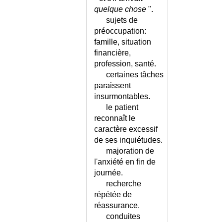
L'ADULTE
APPENDICITE DU
quelque chose
".
NOURRISSON
NEVROSE D'ANGOISSE
sujets de
APRAXIE
PALPITATIONS
préoccupation:
ARAN-DUCHENNE (MALADIE
famille, situation
PARESTHESIE DU
D')
PHARYNX
financière,
profession, santé.
ARBOVIROSES
PERIMENOPAUSE
certaines tâches
ARC CORNEEN
PHOBIES
paraissent
ARCATURE TIBIALE DE
POLLAKIURIE
insurmontables.
L'ENFANT
POULS - ANOMALIES
le patient
AREFLEXIE
PREMENSTRUEL
reconnaît le
ARGYRISME
(SYNDROME)
caractère excessif
ARNOLD-CHIARI (SYNDROME
PSYCHODRAME
de ses inquiétudes.
D')
PSYCHOSOMATIQUES
majoration de
ARRET CARDIORESPIRATOIRE
(MALADIES)
l'anxiété en fin de
ARRET DE LA LACTATION
PSYCHOTHERAPIE
journée.
INTERPERSONNELLE
ARRET DE TRAVAIL
recherche
RAGE
répétée de
ARTERIOPATHIE CHRONIQUE -
CONSEILS
réassurance.
RELAXATION
conduites
ARTERIOPATHIE CHRONIQUE -
RHINITE