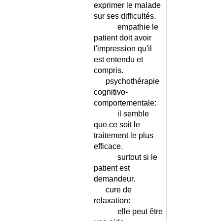
exprimer le malade
CANCER DE LA CAVITE
sur ses difficultés.
BUCCALE
empathie le
CANCER DE LA LANGUE
patient doit avoir
CANCER DE LA PEAU
l'impression qu'il
CANCER DE LA PROSTATE
est entendu et
CANCER DE LA SURRENALE
compris.
CANCER DE LA THYROIDE
psychothérapie
CANCER DE LA TONSILLE
cognitivo-
comportementale:
CANCER DE LA VESSIE
il semble
CANCER DE LA VULVE
que ce soit le
CANCER DES CAVITES NASO-
traitement le plus
SINUSIENNES
efficace.
CANCER DES ORGANES
surtout si le
GENITAUX
patient est
CANCER DES URETERES
demandeur.
CANCER DES VOIES BILIAIRES
cure de
CANCER DU COL DE L'UTERUS
relaxation:
CANCER DU COLON
elle peut être