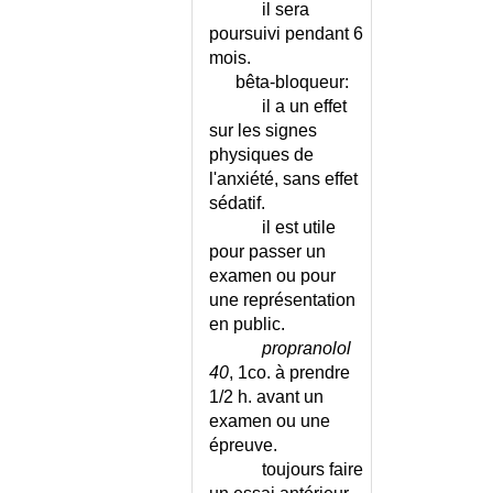
CATATONIE
il sera
CATATONIE - ECHELLE
poursuivi pendant 6
CAUCHEMARS
mois.
bêta-bloqueur:
CECITE BRUSQUE
il a un effet
CECITE PERMANENTE DE
sur les signes
L'ADULTE
physiques de
CECITE PERMANENTE DE
l'anxiété, sans effet
L'ENFANT
sédatif.
CECITE PROGRESSIVE
il est utile
CECITE TRANSITOIRE
pour passer un
CELLULE D'URGENCE
examen ou pour
MEDICO-PSYCHOLOGIQUE
une représentation
CENTRE ANTIPOISON
en public.
CENTRES DE REFERENCE DES
propranolol
INFECTIONS
40
, 1co. à prendre
CENTRES DE REFERENCE DES
1/2 h. avant un
MALADIES RARES
examen ou une
CEPHALEE
épreuve.
toujours faire
CEPHALEE CHRONIQUE