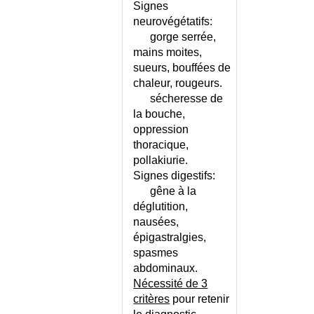
Signes
ASTHME DE L'ADULTE
neurovégétatifs:
ASTHME DE L'ENFANT
gorge serrée,
ASTHME OU BPCO ?
mains moites,
sueurs, bouffées de
ASTHME OU DYSKINESIE DES
CORDES VOCALES ?
chaleur, rougeurs.
sécheresse de
ASTIGMATISME
la bouche,
ASYNERGIE
oppression
ATAXIE
thoracique,
ATAXIE DE FRIEDREICH
pollakiurie.
ATAXIE TELANGIECTASIE
Signes digestifs:
ATELECTASIE
gêne à la
ATHETOSE
déglutition,
nausées,
ATROPHIE DU NERF OPTIQUE
épigastralgies,
ATROPHIE
spasmes
MULTISYSTEMATISEE
abdominaux.
ATTAQUE DE PANIQUE
Nécessité de 3
AUDIOMETRIE VOCALE
critères
pour retenir
AUSCULTATION PULMONAIRE