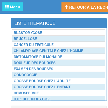
OEDEME AIGU DU POUMON
Menu
RETOUR À LA REC
OEDEME CEREBRAL
OEDEME DES MEMBRES INFERIEURS
LISTE THÉMATIQUE
OEDEME PALPEBRAL
OEDEMES
BLASTOMYCOSE
OEIL DE CHAT (SYNDROME DE L')
BRUCELLOSE
OEIL DU DIABETIQUE
CANCER DU TESTICULE
OEIL ROUGE
CHLAMYDIASE GENITALE CHEZ L'HOMME
OEIL SEC
DISTOMATOSE PULMONAIRE
OESOPHAGITE
DOULEUR DES BOURSES
OESOPHAGITE A EOSINOPHILES
EXAMEN DES BOURSES
OLIGOMENORRHEE
GONOCOCCIE
ONGLE COLORE
GROSSE BOURSE CHEZ L'ADULTE
ONGLE DECOLLE
GROSSE BOURSE CHEZ L'ENFANT
ONGLE DEFORME
HEMOSPERMIE
ONGLE INCARNE
HYPERLEUCOCYTOSE
ONYCHOPHAGIE
INFECTION GENITALE DE L'HOMME
OPACITES PULMONAIRES