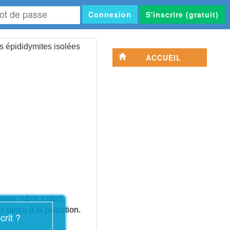
Connexion
S'inscrire (gratuit)
se
es
épididymites isolées
ACCUEIL
or, rubor, calor).
s perçu à la palpation.
crit ?