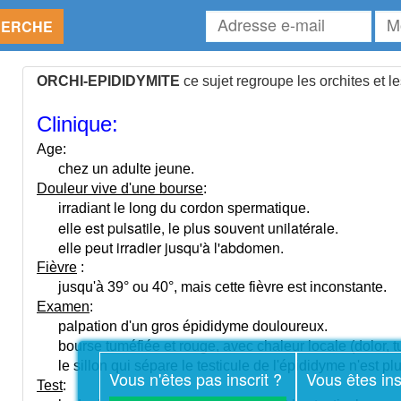
Adresse
Mot
HERCHE
e-
de
mail
pas
ORCHI-EPIDIDYMITE
ce sujet regroupe les orchites et l
Clinique:
Age:
chez un adulte jeune.
Douleur vive d'une bourse
:
irradiant le long du cordon spermatique.
elle est pulsatile, le plus souvent unilatérale.
elle peut irradier jusqu'à l'abdomen.
Fièvre
:
jusqu'à 39° ou 40°, mais cette fièvre est inconstante.
Examen
:
palpation d'un gros épididyme douloureux
.
bourse tuméfiée et rouge, avec chaleur locale (dolor, tum
le sillon qui sépare le testicule de l'épididyme n'est plu
Vous n'êtes pas inscrit ?
Vous êtes ins
Test
: