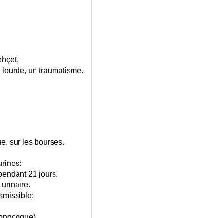
ehçet,
e lourde, un traumatisme.
e, sur les bourses.
rines:
pendant 21 jours.
rinaire.
smissible
:
 Gonocoque).