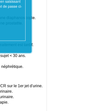
en saisissant
ot de passe ci-
 une diaphanoscopie.
e prostatite.
raitement est tardif.
sujet < 30 ans.
e néphrétique.
sur le 1er jet d'urine.
rinaire.
rinaire.
apie.