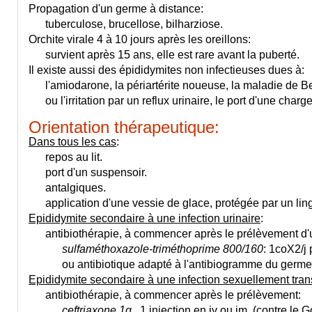
Propagation d'un germe à distance:
tuberculose, brucellose, bilharziose.
Orchite virale 4 à 10 jours après les oreillons:
survient après 15 ans, elle est rare avant la puberté.
Il existe aussi des épididymites non infectieuses dues à:
l'amiodarone, la périartérite noueuse, la maladie de B
ou l'irritation par un reflux urinaire, le port d'une charg
Orientation thérapeutique:
Dans tous les cas
:
repos au lit.
port d'un suspensoir.
antalgiques.
application d'une vessie de glace, protégée par un ling
Epididymite secondaire à une infection urinaire
:
antibiothérapie, à commencer après le prélèvement d'u
sulfaméthoxazole-triméthoprime 800/160
: 1coX2/j 
ou antibiotique adapté à l'antibiogramme du germe u
Epididymite secondaire à une infection sexuellement tran
antibiothérapie, à commencer après le prélèvement:
ceftriaxone 1g.
, 1 injection en iv ou im. (contre le