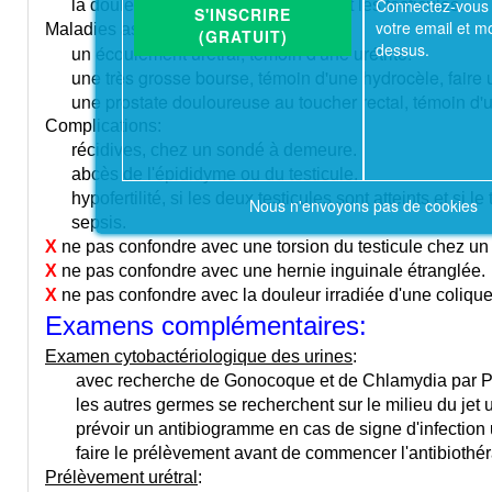
Connectez-vous 
la douleur est atténuée en soulevant les testicules.
S'INSCRIRE
votre email et m
Maladies associées:
(GRATUIT)
dessus.
un écoulement urétral, témoin d'une urétrite.
une très grosse bourse, témoin d'une hydrocèle, faire
une prostate douloureuse au toucher rectal, témoin d'un
Complications:
récidives, chez un sondé à demeure.
abcès de l'épididyme ou du testicule.
hypofertilité, si les deux testicules sont atteints et si le t
Nous n'envoyons pas de cookies
sepsis.
X
ne pas confondre avec une torsion du testicule chez un 
X
ne pas confondre avec une hernie inguinale étranglée.
X
ne pas confondre avec la douleur irradiée d'une coliqu
Examens complémentaires:
Examen cytobactériologique des urines
:
avec recherche de Gonocoque et de Chlamydia par PCR 
les autres germes se recherchent sur le milieu du jet u
prévoir un antibiogramme en cas de signe d'infection u
faire le prélèvement avant de commencer l'antibiothér
Prélèvement urétral
: