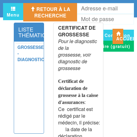
A
CEPHALEE
RETOUR À LA
e
CEPHALEE CHRONIQUE
Menu
RECHERCHE
M
m
QUOTIDIENNE
d
CERTIFICAT DE
CEPHALEE DE L'ENFANT
LISTE
p
THÉMATIQUE
GROSSESSE
Connexion
CEPHALEE DE TENSION
ACCUEI
Pour le diagnostic
CEPHALEE PRIMAIRE -
S'inscrire (gratuit)
GROSSESSE
de la
DIAGNOSTIC DIFFERENTIEL
-
grossesse, voir
CEPHALHEMATOME
DIAGNOSTIC
diagnostic de
CEREBELLEUX (SYNDROME)
grossesse
CERTIFICAT - GENERALITES
CERTIFICAT CONCERNANT
Certificat de
L'ÉTAT MENTAL
déclaration de
CERTIFICAT D'APTITUDE AU
grossesse à la caisse
SPORT
:
d'assurances
CERTIFICAT D'APTITUDE AU
Ce certificat est
TRAVAIL
rédigé par le
CERTIFICAT D'APTITUDE POUR
médecin, il précise:
VIE EN COLLECTIVITE
la date de la
CERTIFICAT D'ENFANT SANS
déclaration.