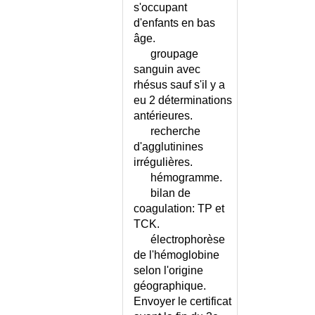
CHIRURGIE ESTHETIQUE ET
s'occupant
REPARATRICE
d'enfants en bas
CHLAMYDIASE GENITALE
âge.
CHEZ L'HOMME
groupage
CHLAMYDIASE GENITALE
sanguin avec
CHEZ LA FEMME
rhésus sauf s'il y a
CHOC - QUEL ETAT DE CHOC ?
eu 2 déterminations
CHOC ANAPHYLACTIQUE
antérieures.
CHOC CARDIOGENIQUE
recherche
d'agglutinines
CHOC HYPOVOLEMIQUE
irrégulières.
CHOC SEPTIQUE
hémogramme.
CHOLANGITE BILIAIRE
bilan de
PRIMITIVE
coagulation: TP et
CHOLANGITE SCLEROSANTE
TCK.
PRIMITIVE
électrophorèse
CHOLANGITE SCLEROSANTE
de l'hémoglobine
SECONDAIRE
selon l'origine
CHOLECYSTITE AIGUE
géographique.
CHOLECYSTITE OU
Envoyer le certificat
ANGIOCHOLITE ?