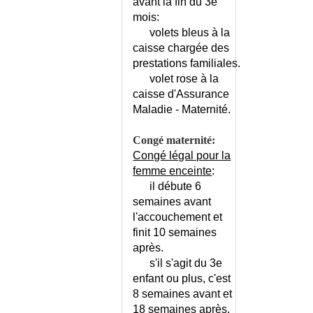
avant la fin du 3e
CHOLERA
mois:
CHOLESTASE
volets bleus à la
CHOLESTASE GRAVIDIQUE
caisse chargée des
prestations familiales.
CHOLESTEATOME
volet rose à la
CHONDROCALCINOSE
caisse d'Assurance
CHONDRODYSTROPHIES
Maladie - Maternité.
CHONDROMATOSE SYNOVIALE
CHOREE AIGUE
Congé maternité:
CHURG ET STRAUSS
Congé légal pour la
(SYNDROME DE)
femme enceinte
:
CHURG ET STRAUSS -
il débute 6
ECHELLE
semaines avant
CHUTE DE L'ETAT GENERAL
l'accouchement et
finit 10 semaines
CHUTE DE LA PERSONNE
AGEE
après.
s'il s'agit du 3e
CHUTE DE LA PERSONNE
AGEE - CONSEILS
enfant ou plus, c'est
8 semaines avant et
CICATRICE CHELOIDE
18 semaines après.