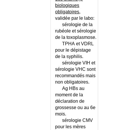
dessus.
CESARIENNE
biologiques
CETOSE PERIODIQUE DE
obligatoires
,
L'ENFANT
validée par le labo:
CHALAZION
sérologie de la
CHAMBRE IMPLANTABLE
rubéole et sérologie
CHANCRE MOU
de la toxoplasmose.
CHARBON OU PUSTULE
TPHA et VDRL
MALIGNE
pour le dépistage
CHARCOT-MARIE-TOOTH
de la syphilis.
(MALADIE DE)
sérologie VIH et
sérologie VHC sont
CHEILITE
recommandés mais
CHENILLES
non obligatoires.
PROCESSIONNAIRES
Ag HBs au
CHIKUNGUNYA
moment de la
CHIKUNGUNYA OU DENGUE
déclaration de
OU ZIKA ?
grossesse ou au 6e
CHIMIOTHERAPIE DES
mois.
CANCERS
sérologie CMV
CHIRURGIE - LISTE
pour les mères