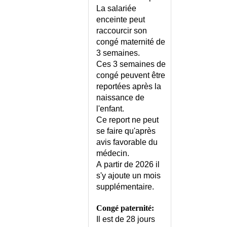
CIGUATERA
La salariée
CIRRHOSE DU FOIE
enceinte peut
CK ELEVEE
raccourcir son
CLARKSON (SYNDROME DE)
congé maternité de
CLAUDE BERNARD-HORNER
3 semaines.
(SYNDROME DE)
Ces 3 semaines de
CLAUDICATION
congé peuvent être
INTERMITTENTE
reportées après la
CLAUSTRATION
naissance de
l'enfant.
COAGULATION
INTRAVASCULAIRE
Ce report ne peut
DISSEMINEE
se faire qu'après
COALESCENCE DES PETITES
avis favorable du
LEVRES
médecin.
A partir de 2026 il
COARCTATION DE L'AORTE
s'y ajoute un mois
COCCIDIOIDOMYCOSE
supplémentaire.
COCKETT (SYNDROME DE)
COELIAQUE (MALADIE)
Congé paternité:
COELIAQUE (MALADIE) -
Il est de 28 jours
REGIME SANS GLUTEN