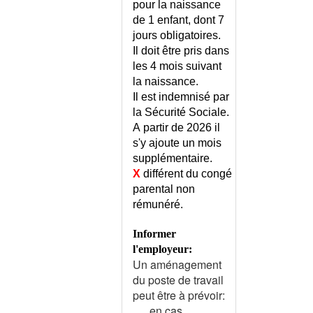
pour la naissance
COELIOSCOPIE
de 1 enfant, dont 7
COEUR PULMONAIRE
jours obligatoires.
COL DE LA VESSIE (MALADIE
Il doit être pris dans
DU)
les 4 mois suivant
la naissance.
COLIQUE HEPATIQUE
Il est indemnisé par
COLIQUE INTESTINALE
la Sécurité Sociale.
COLIQUE NEPHRETIQUE
A partir de 2026 il
COLITE ISCHEMIQUE
s'y ajoute un mois
COLITE MICROSCOPIQUE
supplémentaire.
COLITE POST-ANTIBIOTIQUE
X
différent du congé
COLLECTIF INEXPLIQUE
parental non
(SYNDROME)
rémunéré.
COLOSCOPIE
Informer
COLOSTOMIE ET ILEOSTOMIE
l'employeur:
COLPOSCOPIE
Un aménagement
COMA
du poste de travail
COMA DIABETIQUE
peut être à prévoir:
COMA HYPEROSMOLAIRE
en cas