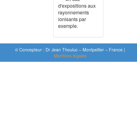
COMA MYXOEDEMATEUX
d'expositions aux
rayonnements
COMMUNICATION
INTERAURICULAIRE
ionisants par
exemple.
COMMUNICATION
INTERVENTRICULAIRE
COMORBIDITES - ECHELLE DE
CHARLSON
© Concepteur : Dr Jean Thouluc – Montpellier – France |
COMPARTIMENTAL
Mentions légales
ABDOMINAL (SYNDROME)
COMPLEMENTAIRE SANTE
SOLIDAIRE
COMPLEMENTS
ALIMENTAIRES
COMPRESSION DE LA MOELLE
EPINIERE
CONDYLOMES
CONFLIT CONJUGAL
CONFUSION MENTALE
CONGE LONGUE MALADIE