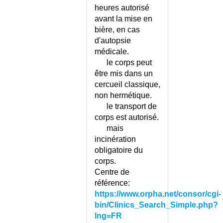
heures autorisé
DEVIATION DE LA CLOISON
avant la mise en
NASALE
bière, en cas
DEXTROCARDIE
d'autopsie
DI GEORGE (SYNDROME DE)
médicale.
DIABETE - AUTOMESURE DE
le corps peut
LA GLYCEMIE
être mis dans un
DIABETE - COMPLICATIONS
cercueil classique,
DIABETE - CONSEILS REGIME
non hermétique.
DIABETE - LECTEURS DE
le transport de
GLYCEMIE
corps est autorisé.
DIABETE - PIED DIABETIQUE
mais
incinération
DIABETE - PIED DIABETIQUE -
CONSEILS
obligatoire du
corps.
DIABETE - STADE DE
PREDIABETE
Centre de
référence:
DIABETE - STADE DE
https://www.orpha.net/consor/cgi-
PREDIABETE - DEPISTAGE
bin/Clinics_Search_Simple.php?
DIABETE ET VOYAGE
lng=FR
DIABETE GESTATIONNEL