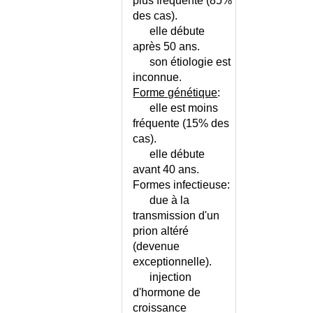
plus fréquente (85%
FRONTO-TEMPORALE ?
des cas).
DEMENCE FRONTO-
elle débute
TEMPORALE
après 50 ans.
DEMENCE OU CONFUSION
son étiologie est
MENTALE ?
inconnue.
DEMENCE OU DEPRESSION ?
Forme génétique
:
DEMENCE VASCULAIRE
elle est moins
CORTICALE ET SOUS-
fréquente (15% des
CORTICALE
cas).
DEMENCES - DIAGNOSTIC
elle débute
DIFFERENTIEL ?
avant 40 ans.
DEMENCES CURABLES
Formes infectieuse:
due à la
DENGUE
transmission d'un
DENI DE GROSSESSE
prion altéré
DENT INCLUSE
(devenue
DENUTRITION - ECHELLE MNA
exceptionnelle).
DENUTRITION DE L'ENFANT
injection
DENUTRITION DU SUJET AGE
d'hormone de
DEPENDANCE PHYSIQUE
croissance