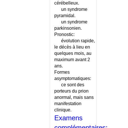
GROSSESSE
cérébelleux.
DACRYOCYSTITE
un syndrome
DANGEROSITE
pyramidal.
PSYCHIATRIQUE
un syndrome
DARIER (MALADIE DE)
parkinsonien.
Pronostic:
DARTRES
évolution rapide,
DEBIT EXPIRATOIRE DE
le décès à lieu en
POINTE
quelques mois, au
DECALAGE HORAIRE
maximum avant 2
DECES
ans.
DECES - FORMALITES POUR
Formes
LA FAMILLE
asymptomatiques:
DECLARATION OBLIGATOIRE
ce sont des
(MALADIE A)
porteurs du prion
DECOLLEMENT DE RETINE
anormal, mais sans
DECOLLEMENT DU VITRE
manifestation
DECOLLEMENT EPIPHYSAIRE
clinique.
DEFAILLANCE
Examens
MULTIVISCERALE (SYNDROME
complémentaires: