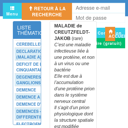
CORS ET DURILLONS
A
RETOUR À LA
e
CORTICOTHERAPIE
Menu
RECHERCHE
M
m
PROLONGEE
d
COTARD (SYNDROME DE)
LISTE
MALADIE de
p
THÉMATIQUE
COTATION DES ACTES
CREUTZFELDT-
Connexion
ACCUEI
MEDICAUX
JAKOB
(rare)
S'inscrire (gratuit)
CEREBELLEUX (SYNDROME)
COTATION DES EXAMENS
C'est une maladie
COMPLEMENTAIRES
DECLARATION OBLIGATOIRE
infectieuse liée à
(MALADIE A)
COUP DE CHALEUR -
une protéine, et non
CONSEILS
DEFICIT DE LA POST-
à un virus ou une
CINQUANTAINE
bactérie
COUP DE CHALEUR CHEZ
L'ADULTE
Elle est due à
DEGENERESCENCE DES
GANGLIONS DE LA BASE
l'accumulation
COUP DE CHALEUR CHEZ LE
NOURRISSON
d'une protéine prion
DEMENCE
dans le système
COURBE DE TEMPERATURE
DEMENCE A CORPS DE LEWY
nerveux central
EN GYNECOLOGIE
DEMENCE D'ALZHEIMER
Il s'agit d'un prion
COXA VARA
DEMENCES - DIAGNOSTIC
physiologique dont
COXITE
DIFFERENTIEL ?
la structure spatiale
CRAMPE DE L'ECRIVAIN
ELECTROENCEPHALOGRAPHIE
est modifiée