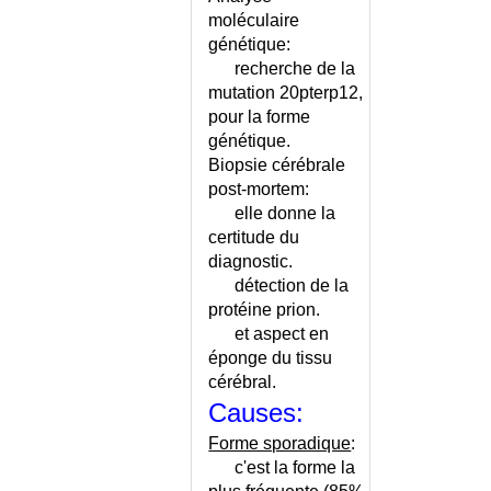
MACULAIRE LIEE A L'AGE
moléculaire
DELIRE
génétique:
DELIRE PARANOIAQUE
recherche de la
mutation 20pterp12,
DELIRIUM TREMENS
pour la forme
DEMANDE D'ASILE
génétique.
DEMENCE
Biopsie cérébrale
DEMENCE - CONSEILS
post-mortem:
DEMENCE - DEPISTAGE
elle donne la
PRECOCE
certitude du
DEMENCE - ECHELLE
diagnostic.
DEMENCE A CORPS DE LEWY
détection de la
DEMENCE D'ALZHEIMER
protéine prion.
et aspect en
DEMENCE D'ALZHEIMER -
CONSEILS
éponge du tissu
cérébral.
DEMENCE D'ALZHEIMER OU
DEFICIT COGNITIF ?
Causes:
DEMENCE D'ALZHEIMER OU
Forme sporadique
:
DEMENCE VASCULAIRE ?
c'est la forme la
DEMENCE D'ALZHEIMER OU