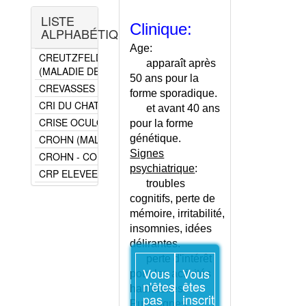
CRAMPES MUSCULAIRES
MYOCLONIES
LISTE
CRANIOSTENOSE
PYRAMIDAL (SYNDROME)
Clinique:
ALPHABÉTIQUE
CRETINISME
TUMEUR DU CERVEAU
Age:
CREUTZFELDT-JAKOB
apparaît après
(MALADIE DE)
50 ans pour la
CREVASSES
forme sporadique.
CRI DU CHAT (SYNDROME DU)
et avant 40 ans
CRISE OCULOGYRE
pour la forme
CROHN (MALADIE DE)
génétique.
Signes
CROHN - CONSEILS
psychiatrique
:
CRP ELEVEE
troubles
CRYOGLOBULINEMIE
cognitifs, perte de
CRYPTOCOCCOSE
mémoire, irritabilité,
CRYPTORCHIDIE
insomnies, idées
CRYPTOSPORIDIOSE
délirantes.
CYANOSE
perte d'intérêt
Vous
Vous
pour les activités
CYCLE DE PROCHASKA
n'êtes
êtes
habituelles.
CYCLOSPOROSE
pas
inscrit
Puis signes