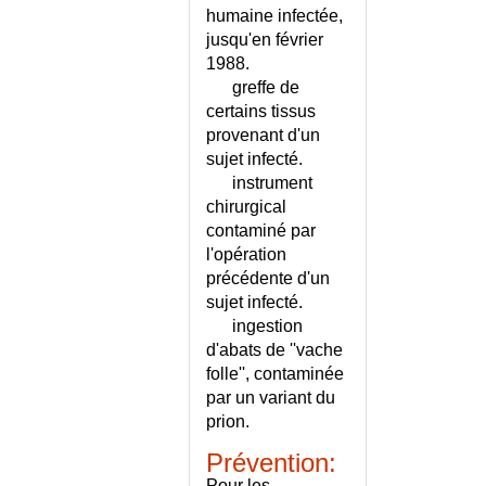
DEPISTAGE CHEZ L'ENFANT
humaine infectée,
jusqu'en février
DEPISTAGE CHEZ L'HOMME
1988.
DEPISTAGE CHEZ LA FEMME
greffe de
DEPISTAGE DES CANCERS
certains tissus
DEPISTAGE
provenant d'un
GERONTOLOGIQUE
sujet infecté.
DEPISTAGE NEONATAL
instrument
DEPISTAGE PRENATAL
chirurgical
DEPRESSION DE L'ENFANT ET
contaminé par
DE L'ADOLESCENT
l'opération
DEPRESSION DU SUJET AGE
précédente d'un
sujet infecté.
DEPRESSION ET GROSSESSE
ingestion
DEPRESSION ET GROSSESSE -
d'abats de ''vache
TEST
folle'', contaminée
DEPRESSION NERVEUSE
par un variant du
DEPRESSION NERVEUSE -
prion.
CONSEILS
DEPRESSION NERVEUSE -
Prévention:
ECHELLE
Pour les