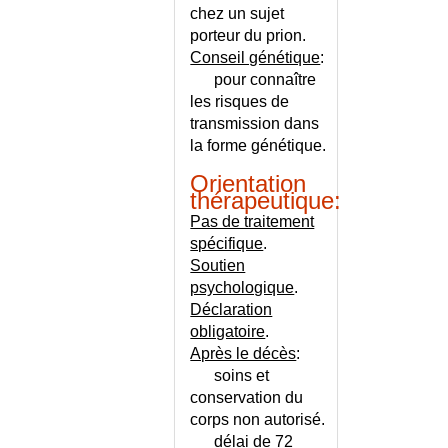
CUIR CHEVELU
chez un sujet
porteur du prion.
DERMOGRAPHISME
Conseil génétique
:
DERMOHYPODERMITE
pour connaître
BACTERIENNE NECROSANTE
les risques de
DERMOHYPODERMITE
transmission dans
BACTERIENNE NON
la forme génétique.
NECROSANTE
DESENSIBILISATION
Orientation
thérapeutique:
DESENSIBILISATION - CARNET
DE SUIVI
Pas de traitement
DESHYDRATATION DE LA
spécifique
.
PERSONNE AGEE
Soutien
psychologique
.
DESHYDRATATION DU
NOURRISSON
Déclaration
obligatoire
.
DESORIENTATION TEMPORO-
SPATIALE
Après le décès
:
soins et
DEVELOPPEMENT DE
conservation du
L'ENFANT
corps non autorisé.
DEVELOPPEMENT DU
délai de 72
NOURRISSON