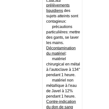
DERANGEMENT
prélèvements
INTERVERTEBRAL MINEUR
liquidiens
des
DERMATITE ATOPIQUE -
sujets atteints sont
CONSEILS
contagieux:
DERMATITE ATOPIQUE DE
précautions
L'ADULTE
particulières: mettre
DERMATITE ATOPIQUE DE
des gants, se laver
L'ENFANT
les mains.
DERMATITE HERPETIFORME
Décontamination
du matériel
:
DERMATOLOGIE - LISTE
matériel
DERMATOMYOSITE
chirurgical en métal
DERMATOSE APRES UN BAIN
à l'autoclave à 134°
DERMATOSE AU RETOUR DES
pendant 1 heure.
TROPIQUES
matériel non
DERMITE DE STASE
métallique à l'eau
DERMITE DES PRES
de Javel à 12%
DERMITE PERIORALE
pendant 1 heure.
DERMITE SEBORRHEIQUE
Contre-indication
du don de sang
DERMITE SEBORRHEIQUE DU