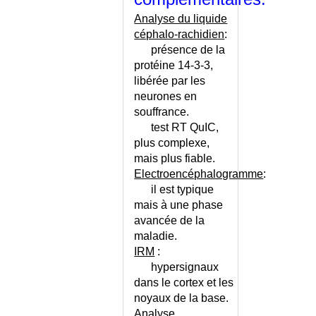
DE)
DEFIBRILLATEUR
Analyse du liquide
IMPLANTABLE
céphalo-rachidien
:
DEFIBRILLATEUR POUR LE
présence de la
PUBLIC
protéine 14-3-3
,
DEFIBRILLATION EXTERNE
libérée par les
neurones en
DEFICIENCE MENTALE DE
L'ENFANT
souffrance.
test RT QuIC,
DEFICIT COGNITIF LEGER
plus complexe,
DEFICIT COGNITIF LEGER -
mais plus fiable.
QUESTIONNAIRE
Electroencéphalogramme
:
DEFICIT DE LA POST-
il est typique
CINQUANTAINE
mais à une phase
DEFICIT EN G6PD
avancée de la
DEFICIT IMMUNITAIRE
maladie
.
DEFILE CERVICO-
IRM
:
THORACIQUE (SYNDROME DU)
hypersignaux
DEGENERESCENCE DES
dans le cortex et les
GANGLIONS DE LA BASE
noyaux de la base.
DEGENERESCENCE
Analyse