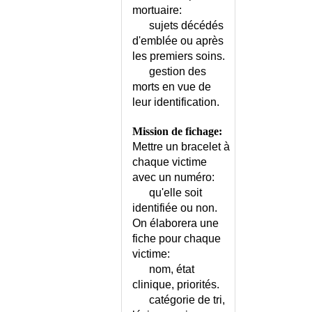
COTARD (SYNDROME DE)
mortuaire:
COTATION DES ACTES
sujets décédés
MEDICAUX
d'emblée ou après
COTATION DES EXAMENS
les premiers soins.
COMPLEMENTAIRES
gestion des
COUP DE CHALEUR -
morts en vue de
CONSEILS
leur identification.
COUP DE CHALEUR CHEZ
L'ADULTE
Mission de fichage:
COUP DE CHALEUR CHEZ LE
Mettre un bracelet à
NOURRISSON
chaque victime
COURBE DE TEMPERATURE
avec un numéro:
EN GYNECOLOGIE
qu'elle soit
COXA VARA
identifiée ou non.
On élaborera une
COXITE
fiche pour chaque
CRAMPE DE L'ECRIVAIN
victime:
CRAMPES MUSCULAIRES
nom, état
CRANIOSTENOSE
clinique, priorités.
CRETINISME
catégorie de tri,