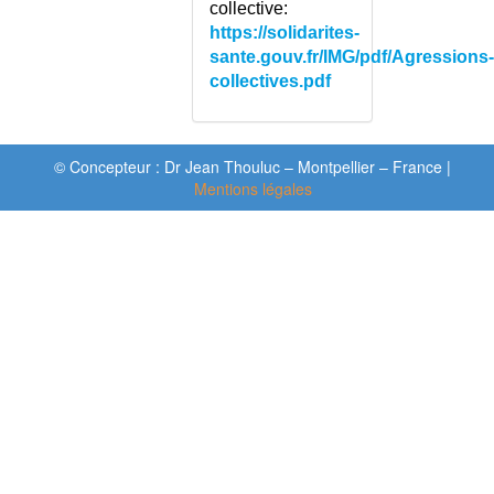
collective:
DARIER (MALADIE DE)
https://solidarites-
DARTRES
sante.gouv.fr/IMG/pdf/Agressions
DEBIT EXPIRATOIRE DE
collectives.pdf
POINTE
DECALAGE HORAIRE
DECES
© Concepteur : Dr Jean Thouluc – Montpellier – France |
DECES - FORMALITES POUR
Mentions légales
LA FAMILLE
DECLARATION OBLIGATOIRE
(MALADIE A)
DECOLLEMENT DE RETINE
DECOLLEMENT DU VITRE
DECOLLEMENT EPIPHYSAIRE
DEFAILLANCE
MULTIVISCERALE (SYNDROME
DE)
DEFIBRILLATEUR
IMPLANTABLE
DEFIBRILLATEUR POUR LE