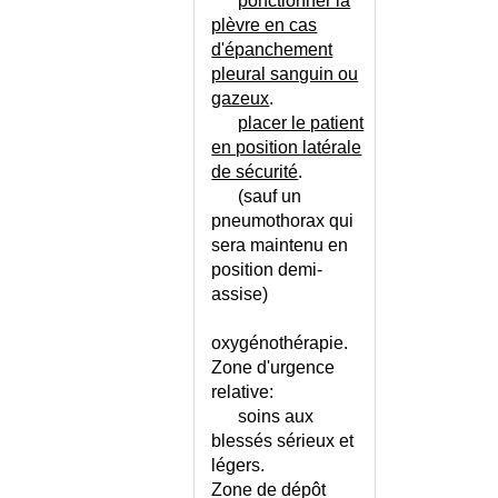
ponctionner la
SAINES (SYNDROME)
plèvre en cas
CORONARIEN AIGU
d'épanchement
(SYNDROME)
pleural sanguin ou
CORPS CALLEUX (SYNDROME
gazeux
.
DU)
placer le patient
CORPS ETRANGER DU
en position latérale
CONDUIT AUDITIF
de sécurité
.
CORPS ETRANGER DU NEZ
(sauf un
CORPS ETRANGER INTRA-
pneumothorax qui
ARTICULAIRE
sera maintenu en
CORPS ETRANGER INTRA-
position demi-
BRONCHIQUE
assise)
CORPS ETRANGER INTRA-
OESOPHAGIEN
oxygénothérapie.
Zone d'urgence
CORPS ETRANGER PHARYNGE
relative:
CORPS FLOTTANTS DU VITRE
soins aux
CORS ET DURILLONS
blessés sérieux et
CORTICOTHERAPIE
légers.
PROLONGEE
Zone de dépôt