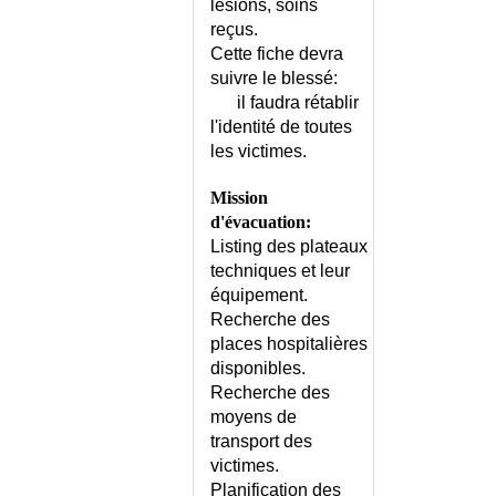
CREUTZFELDT-JAKOB
lésions, soins
(MALADIE DE)
reçus.
CREVASSES
Cette fiche devra
CRI DU CHAT (SYNDROME DU)
suivre le blessé:
il faudra rétablir
CRISE OCULOGYRE
l'identité de toutes
CROHN (MALADIE DE)
les victimes.
CROHN - CONSEILS
CRP ELEVEE
Mission
CRYOGLOBULINEMIE
d'évacuation:
CRYPTOCOCCOSE
Listing des plateaux
techniques et leur
CRYPTORCHIDIE
équipement.
CRYPTOSPORIDIOSE
Recherche des
CYANOSE
places hospitalières
CYCLE DE PROCHASKA
disponibles.
CYCLOSPOROSE
Recherche des
CYPHOSE DORSALE
moyens de
CYPHOSE DORSALE -
transport des
CONSEILS
victimes.
CYRIAX (SYNDROME DE)
Planification des