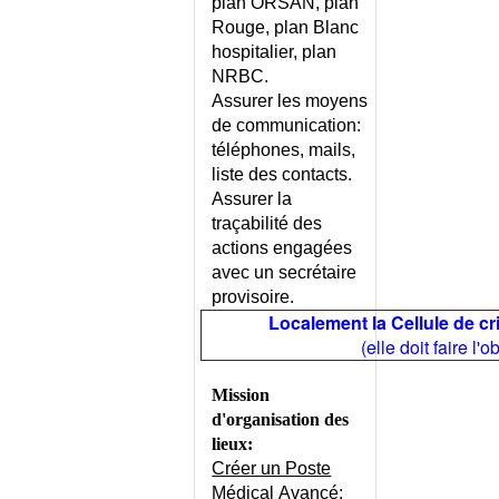
plan ORSAN, plan
CHIRURGIE - LISTE
Rouge, plan Blanc
CHIRURGIE ESTHETIQUE ET
hospitalier, plan
REPARATRICE
NRBC.
CHLAMYDIASE GENITALE
Assurer les moyens
CHEZ L'HOMME
de communication:
CHLAMYDIASE GENITALE
téléphones, mails,
CHEZ LA FEMME
liste des contacts.
CHOC - QUEL ETAT DE CHOC ?
Assurer la
CHOC ANAPHYLACTIQUE
traçabilité des
actions engagées
CHOC CARDIOGENIQUE
avec un secrétaire
CHOC HYPOVOLEMIQUE
provisoire.
CHOC SEPTIQUE
Localement la Cellule de cri
CHOLANGITE BILIAIRE
(elle doit faire l'
PRIMITIVE
CHOLANGITE SCLEROSANTE
Mission
PRIMITIVE
d'organisation des
CHOLANGITE SCLEROSANTE
lieux:
SECONDAIRE
Créer un Poste
CHOLECYSTITE AIGUE
Médical Avancé
: