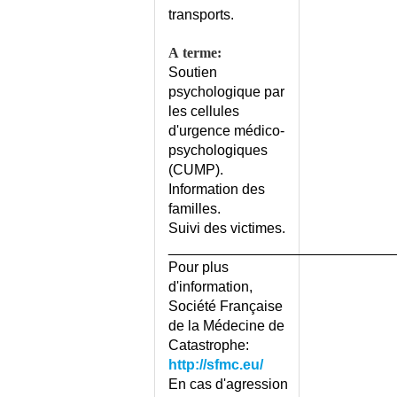
transports.
CYSTICERCOSE
CYSTINOSE
A terme:
CYSTINURIE
Soutien
CYSTITE AIGUE SIMPLE
psychologique par
CYSTITE CHEZ LA FEMME -
les cellules
CONSEILS
d'urgence médico-
CYSTITE DE L'HOMME HORS
psychologiques
CYSTITE SIMPLE
(CUMP).
CYSTITE DE LA FEMME HORS
Information des
CYSTITE SIMPLE
familles.
CYSTITE INTERSTITIELLE
Suivi des victimes.
CYSTITE RECIDIVANTE CHEZ
____________________________
LA FEMME
Pour plus
CYTOMEGALOVIROSE
d'information,
Société Française
CYTOMEGALOVIROSE ET
GROSSESSE
de la Médecine de
Catastrophe:
DACRYOCYSTITE
http://sfmc.eu/
DANGEROSITE
En cas d'agression
PSYCHIATRIQUE