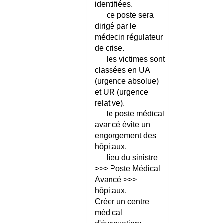
identifiées.
CICATRICE CHELOIDE
ce poste sera
CIGUATERA
dirigé par le
CIRRHOSE DU FOIE
médecin régulateur
CK ELEVEE
de crise.
CLARKSON (SYNDROME DE)
les victimes sont
CLAUDE BERNARD-HORNER
classées en UA
(SYNDROME DE)
(urgence absolue)
CLAUDICATION
et UR (urgence
INTERMITTENTE
relative).
le poste médical
CLAUSTRATION
avancé évite un
COAGULATION
engorgement des
INTRAVASCULAIRE
DISSEMINEE
hôpitaux.
lieu du sinistre
COALESCENCE DES PETITES
>>> Poste Médical
LEVRES
Avancé >>>
COARCTATION DE L'AORTE
hôpitaux.
COCCIDIOIDOMYCOSE
Créer un centre
COCKETT (SYNDROME DE)
médical
COELIAQUE (MALADIE)