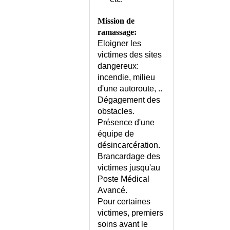
CONSTIPATION - CONSEILS
CONSTIPATION DE L'ADULTE
Mission de
CONSTIPATION DE L'ENFANT
ramassage:
CONTENTION PLATREE -
Eloigner les
CONSEILS
victimes des sites
CONTENTION PLATREE -
dangereux:
TECHNIQUE
incendie, milieu
CONTRACEPTION D'URGENCE
d'une autoroute, ..
Dégagement des
CONTRACEPTION D'URGENCE
obstacles.
- CONSEILS
Présence d'une
CONTRACEPTION DÉFINITIVE
équipe de
CONTRACEPTION
désincarcération.
HORMONALE
Brancardage des
CONTRACEPTION
victimes jusqu'au
HORMONALE - CONSEILS
Poste Médical
CONTRACEPTION LOCALE
Avancé.
CHIMIQUE
Pour certaines
CONTRACEPTION LOCALE
victimes, premiers
MECANIQUE
soins avant le