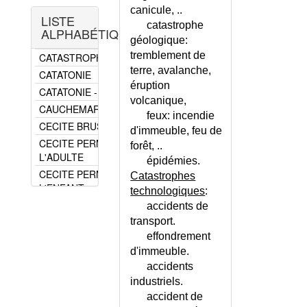
ECRASEMENT
CARNET DE SANTE
canicule, ..
(SYNDROME D')
LISTE
CARYOTYPE ANORMAL
catastrophe
INTOXICATION AIGUE
ALPHABÉTIQUE
CATARACTE
géologique:
PAR L'OXYDE DE
tremblement de
CATASTROPHE (MÉDECINE DE)
CARBONE
terre, avalanche,
CATATONIE
MASSAGE CARDIAQUE
éruption
EXTERNE
CATATONIE - ECHELLE
volcanique,
NOYADE
CAUCHEMARS
feux: incendie
PERFUSION
CECITE BRUSQUE
d'immeuble, feu de
INTRAVEINEUSE
CECITE PERMANENTE DE
forêt, ..
PNEUMOTHORAX
L'ADULTE
épidémies.
SECOURISME -
CECITE PERMANENTE DE
Catastrophes
CONSEILS
L'ENFANT
technologiques
:
STRESS CHRONIQUE
CECITE PROGRESSIVE
accidents de
STRESS POST-
CECITE TRANSITOIRE
transport.
TRAUMATIQUE
effondrement
CELLULE D'URGENCE
TERRORISME PAR
d'immeuble.
MEDICO-PSYCHOLOGIQUE
AGENTS
accidents
CENTRE ANTIPOISON
BIOLOGIQUES
industriels.
CENTRES DE REFERENCE DES
TERRORISME PAR
accident de
INFECTIONS