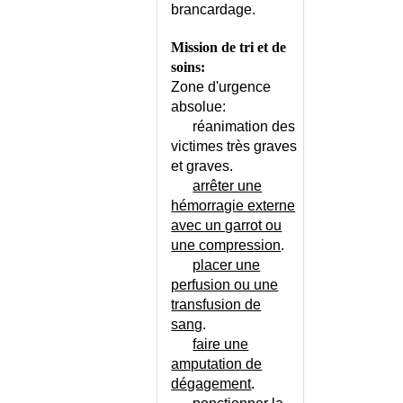
CONTRACEPTION NATURELLE
brancardage.
CONTRACEPTION PAR
STERILET
Mission de tri et de
CONTRACEPTION PAR
soins:
STERILET - CONSEILS
Zone d'urgence
CONTRACEPTION POUR CAS
absolue:
PARTICULIER
réanimation des
CONTRACTURE DES
victimes très graves
MACHOIRES
et graves.
CONTRACTURES DURABLES
arrêter une
hémorragie externe
CONVERGENCE OCULAIRE
DEFECTUEUSE
avec un garrot ou
une compression
.
CONVERSION MILLIGRAMMES
/ MILLIMOLES
placer une
perfusion ou une
CONVULSIONS DE L'ADULTE
transfusion de
CONVULSIONS DE L'ENFANT
sang
.
CONVULSIONS FEBRILES -
faire une
CONSEILS
amputation de
COQUELUCHE
dégagement
.
CORONARIEN A CORONAIRES