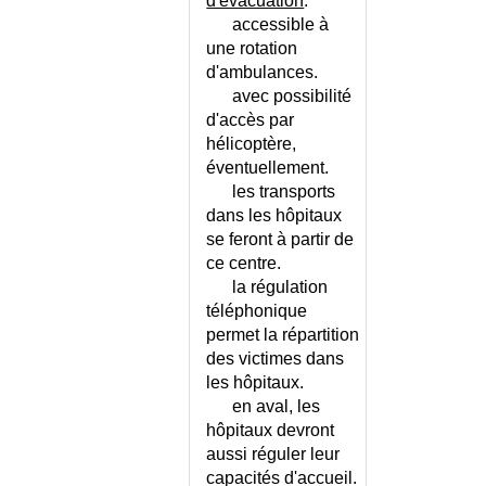
d'évacuation
:
COELIAQUE (MALADIE) -
accessible à
REGIME SANS GLUTEN
une rotation
COELIOSCOPIE
d'ambulances.
COEUR PULMONAIRE
avec possibilité
d'accès par
COL DE LA VESSIE (MALADIE
DU)
hélicoptère,
éventuellement.
COLIQUE HEPATIQUE
les transports
COLIQUE INTESTINALE
dans les hôpitaux
COLIQUE NEPHRETIQUE
se feront à partir de
COLITE ISCHEMIQUE
ce centre.
COLITE MICROSCOPIQUE
la régulation
COLITE POST-ANTIBIOTIQUE
téléphonique
COLLECTIF INEXPLIQUE
permet la répartition
(SYNDROME)
des victimes dans
COLOSCOPIE
les hôpitaux.
en aval, les
COLOSTOMIE ET ILEOSTOMIE
hôpitaux devront
COLPOSCOPIE
aussi réguler leur
COMA
capacités d'accueil.