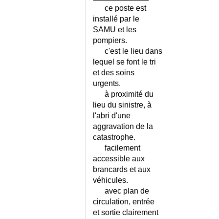
CHOLECYSTITE OU
ce poste est
ANGIOCHOLITE ?
installé par le
CHOLERA
SAMU et les
CHOLESTASE
pompiers.
c'est le lieu dans
CHOLESTASE GRAVIDIQUE
lequel se font le tri
CHOLESTEATOME
et des soins
CHONDROCALCINOSE
urgents.
CHONDRODYSTROPHIES
à proximité du
CHONDROMATOSE SYNOVIALE
lieu du sinistre, à
CHOREE AIGUE
l'abri d'une
CHURG ET STRAUSS
aggravation de la
(SYNDROME DE)
catastrophe.
CHURG ET STRAUSS -
facilement
ECHELLE
accessible aux
brancards et aux
CHUTE DE L'ETAT GENERAL
véhicules.
CHUTE DE LA PERSONNE
avec plan de
AGEE
circulation, entrée
CHUTE DE LA PERSONNE
et sortie clairement
AGEE - CONSEILS