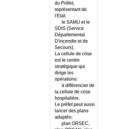
TRAUMATISMES
du Préfet,
CERVICITE
MULTIPLES
représentant de
CESARIENNE
l'Etat:
VENTILATION
CETOSE PERIODIQUE DE
ASSISTEE
le SAMU et le
L'ENFANT
SDIS (Service
VICTIME DE GUERRE
CHALAZION
OU D'ATTENTAT
Départemental
CHAMBRE IMPLANTABLE
D'incendie et de
VICTIMES -
CHANCRE MOU
Secours).
INDEMNISATION
La cellule de crise
CHARBON OU PUSTULE
MALIGNE
est le centre
stratégique qui
CHARCOT-MARIE-TOOTH
dirige les
(MALADIE DE)
opérations:
CHEILITE
à différencier de
CHENILLES
la cellule de crise
PROCESSIONNAIRES
hospitalière.
CHIKUNGUNYA
Le préfet peut aussi
CHIKUNGUNYA OU DENGUE
lancer des plans
OU ZIKA ?
adaptés:
CHIMIOTHERAPIE DES
plan ORSEC,
CANCERS