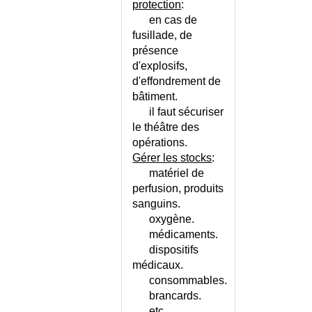
protection
:
CONGE LONGUE MALADIE
en cas de
CONGENITALES (MALADIES)
fusillade, de
CONJONCTIVITE
présence
d'explosifs,
CONJONCTIVITE ALLERGIQUE
OU MICROBIENNE ?
d'effondrement de
bâtiment.
CONJONCTIVITE DU
NOUVEAU-NE
il faut sécuriser
le théâtre des
CONJONCTIVO-URETRO-
opérations.
SYNOVIAL (SYNDROME)
Gérer les stocks
:
CONSERVATION DU DOSSIER
matériel de
MEDICAL
perfusion, produits
CONSTANTES BIOLOGIQUES
sanguins.
ET GROSSESSE
oxygène.
CONSTANTES BIOLOGIQUES
médicaments.
RESPIRATOIRES
dispositifs
CONSTANTES BIOLOGIQUES
médicaux.
SANGUINES
consommables.
CONSTANTES BIOLOGIQUES
brancards.
URINAIRES
etc.