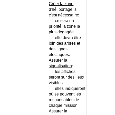
COMA DIABETIQUE
Créer la zone
COMA HYPEROSMOLAIRE
d'héliportage
, si
COMA MYXOEDEMATEUX
c'est nécessaire:
COMMUNICATION
ce sera en
INTERAURICULAIRE
priorité la zone la
COMMUNICATION
plus dégagée.
INTERVENTRICULAIRE
elle devra être
COMORBIDITES - ECHELLE DE
loin des arbres et
CHARLSON
des lignes
électriques.
COMPARTIMENTAL
ABDOMINAL (SYNDROME)
Assurer la
signalisation
:
COMPLEMENTAIRE SANTE
SOLIDAIRE
les affiches
seront sur des lieux
COMPLEMENTS
visibles.
ALIMENTAIRES
elles indiqueront
COMPRESSION DE LA MOELLE
où se trouvent les
EPINIERE
responsables de
CONDYLOMES
chaque mission.
CONFLIT CONJUGAL
Assurer la
CONFUSION MENTALE