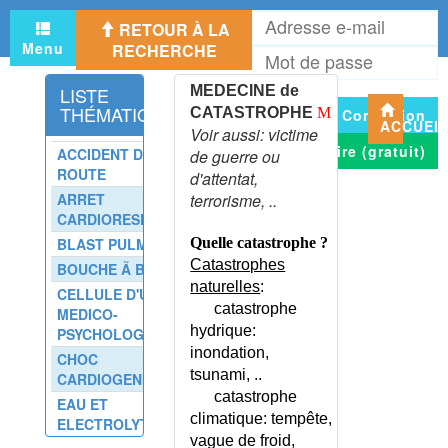
A
CANCER DU TESTICULE
RETOUR À LA
e
CANCER DU VAGIN
Menu
RECHERCHE
M
m
CANCER ORL
d
LISTE
MEDECINE de
p
CANCER VERTEBRAL
THÉMATIQUE
CATASTROPHE
M
Connexion
CANDIDOSE BUCCALE
ACCUEI
Voir aussi: victime
CANDIDOSES
S'inscrire (gratuit)
ACCIDENT DE LA
de guerre ou
CAPILLAROSCOPIE
ROUTE
d'attentat,
CARCINOIDOSE INTESTINALE
ARRET
terrorisme, ..
CARDIORESPIRATOIRE
CARDIOLOGIE - LISTE
BLAST PULMONAIRE
Quelle catastrophe ?
CARDIOMYOPATHIES
Catastrophes
BOUCHE Ã BOUCHE
CARDIOPATHIES
naturelles
:
CONGENITALES
CELLULE D'URGENCE
catastrophe
MEDICO-
CARDIOPATHIES
hydrique:
PSYCHOLOGIQUE
HEREDITAIRES
inondation,
CHOC
CARENCE MARTIALE
tsunami, ..
CARDIOGENIQUE
CARENCE MARTIALE - CYCLE
catastrophe
EAU ET
DU FER
climatique: tempête,
ELECTROLYTES
CARIE DENTAIRE
vague de froid,