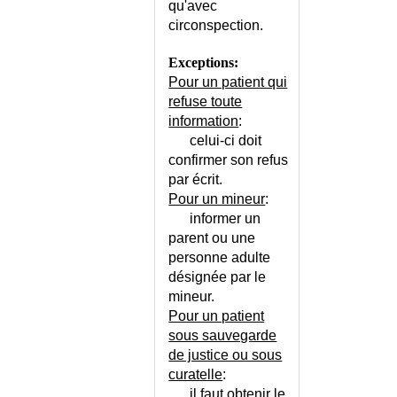
AIGUE DES MI
dessus.
qu'avec
INSUFFISANCE CARDIAQUE
circonspection.
INSUFFISANCE CARDIAQUE -
CONSEILS
Exceptions:
Pour un patient qui
INSUFFISANCE CARDIAQUE -
ECHELLE
refuse toute
information
:
INSUFFISANCE CARDIAQUE DU
celui-ci doit
NOURRISSON
confirmer son refus
INSUFFISANCE CARDIAQUE
par écrit.
SYSTO OU DIASTO ?
Pour un mineur
:
INSUFFISANCE
informer un
CORONARIENNE - ECHELLE
parent ou une
INSUFFISANCE
personne adulte
CORTICOSURRENALE AIGUE
désignée par le
INSUFFISANCE
mineur.
CORTICOSURRENALE
Pour un patient
CHRONIQUE
sous sauvegarde
INSUFFISANCE DE LA VALVULE
de justice ou sous
PULMONAIRE
curatelle
:
INSUFFISANCE
il faut obtenir le