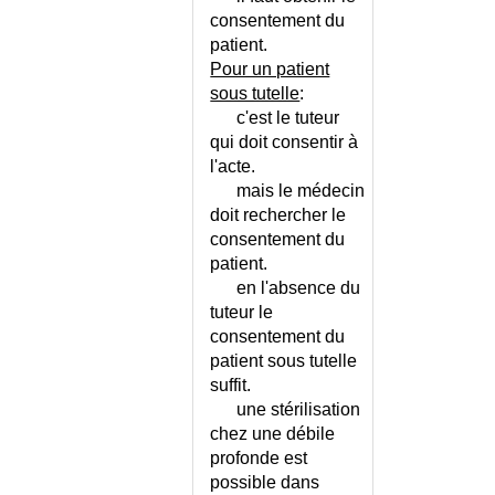
HEPATOCELLULAIRE
consentement du
INSUFFISANCE MEDULLAIRE
patient.
INSUFFISANCE MITRALE
Pour un patient
INSUFFISANCE
sous tutelle
:
PANCREATIQUE EXOCRINE
c'est le tuteur
INSUFFISANCE PERINEALE
qui doit consentir à
INSUFFISANCE RENALE AIGUE
l'acte.
INSUFFISANCE RENALE AIGUE
mais le médecin
OU CHRONIQUE ?
doit rechercher le
INSUFFISANCE RENALE
consentement du
CHRONIQUE
patient.
en l'absence du
INSUFFISANCE RENALE
CHRONIQUE - CONSEILS
tuteur le
consentement du
INSUFFISANCE RENALE
CHRONIQUE - REGIME
patient sous tutelle
suffit.
INSUFFISANCE RESPIRATOIRE
une stérilisation
AIGUE
chez une débile
INSUFFISANCE RESPIRATOIRE
profonde est
CHRONIQUE
possible dans
INSUFFISANCE