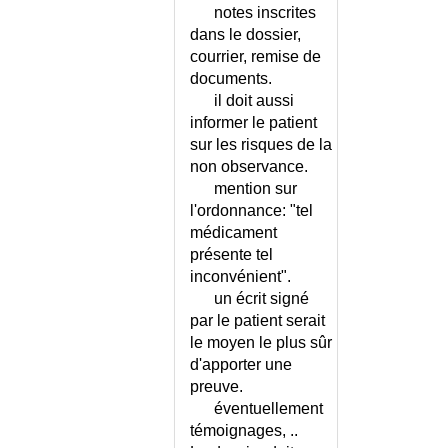
CHAMPIGNONS
notes inscrites
dans le dossier,
INTOXICATION PAR LE
courrier, remise de
MERCURE
documents.
INTOXICATION PAR LES
il doit aussi
PLANTES
informer le patient
INTOXICATION PAR UN
sur les risques de la
PESTICIDE
non observance.
INTOXICATION PAR UN
mention sur
PRODUIT CHIMIQUE
l'ordonnance: "tel
INTOXICATIONS - LISTE
médicament
INTRADERMOREACTION À LA
présente tel
TUBERCULINE
inconvénient".
INTUBATION
un écrit signé
INVAGINATION INTESTINALE
par le patient serait
DU NOURRISSON
le moyen le plus sûr
INVALIDITE EN ASSURANCE
d'apporter une
MALADIE
preuve.
IRIDOCYCLITE
éventuellement
IRRIGATION VESICALE
témoignages, ..