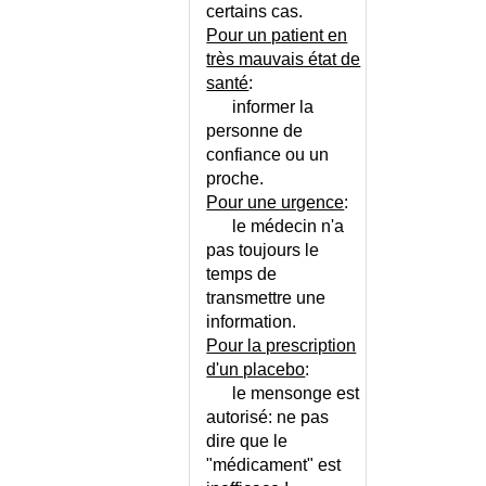
certains cas.
TRICUSPIDIENNE
Pour un patient en
INSUFFISANCE VEINEUSE
très mauvais état de
INSUFFISANCE VEINEUSE -
santé
:
CONSEILS
informer la
INSUFFISANCE VEINEUSE -
personne de
ECHELLE
confiance ou un
INSULINOME
proche.
INSULINOME MALIN
Pour une urgence
:
INTERACTIONS
le médecin n'a
MEDICAMENTEUSES
pas toujours le
INTERROGATOIRE DE
temps de
L'ENFANT
transmettre une
INTERROGATOIRE DE
information.
L'HOMME
Pour la prescription
INTERROGATOIRE DE LA
d'un placebo
:
FEMME
le mensonge est
INTERRUPTION MEDICALE DE
autorisé: ne pas
GROSSESSE
dire que le
INTERRUPTION VOLONTAIRE
"médicament" est