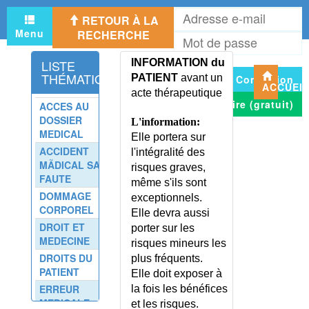
A
INFECTION URINAIRE CHEZ LE
RETOUR À LA
e
NOURRISSON
Menu
RECHERCHE
M
m
INFECTIONS EMERGENTES
d
INFECTIONS OPPORTUNISTES
LISTE
INFORMATION du
p
THÉMATIQUE
PATIENT
avant un
Connexion
INFECTIONS RESPIRATOIRES
ACCUEI
acte thérapeutique
RECIDIVANTES ADULTE
S'inscrire (gratuit)
ACCES AU
INFECTIONS RESPIRATOIRES
DOSSIER
L'information:
RECIDIVANTES ENFANT
MEDICAL
Elle portera sur
INFECTIONS SEXUELLEMENT
ACCIDENT
l'intégralité des
TRANSMISSIBLES
MÃDICAL SANS
risques graves,
INFECTIONS SEXUELLEMENT
FAUTE
même s'ils sont
TRANSMISSIBLES - CONSEILS
DOMMAGE
exceptionnels.
INFECTIONS SEXUELLEMENT
CORPOREL
Elle devra aussi
TRANSMISSIBLES -
DROIT ET
porter sur les
CONTAGION
MEDECINE
risques mineurs les
INFILTRATION DU FOIE
DROITS DU
plus fréquents.
INFILTRATION EXTRADURALE
PATIENT
Elle doit exposer à
INFILTRATIONS
ERREUR
la fois les bénéfices
THERAPEUTIQUES
MEDICALE
et les risques.