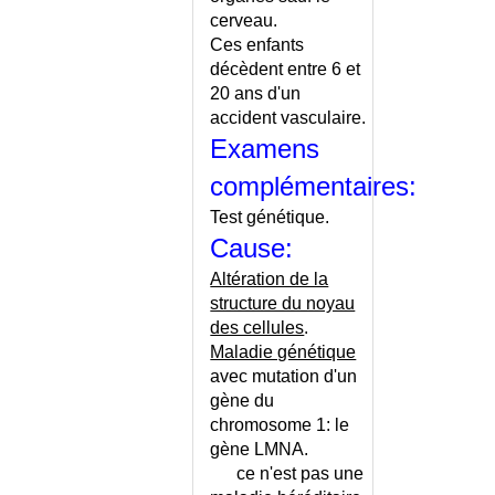
cerveau.
PROTHESE DE HANCHE -
CONSEILS
Ces enfants
décèdent entre 6 et
PROTHESE DE L'EPAULE
20 ans d'un
PROTHESE DENTAIRE
accident vasculaire.
PROTHESE POUR AMPUTE
Examens
PROTHESE VALVULAIRE
complémentaires:
PRURIGO
PRURIT ANAL
Test génétique.
PRURIT ANAL - CONSEILS
Cause:
PRURIT CUTANE
Altération de la
PRURIT VULVAIRE
structure du noyau
PSA
des cellules
.
PSEUDO-HYPERKALIEMIE
Maladie génétique
PSEUDO-
avec mutation d'un
HYPOPARATHYROIDIE
gène du
PSEUDO-POLYARTHRITE
chromosome 1: le
RHIZOMELIQUE
gène LMNA.
ce n'est pas une
PSORIASIS