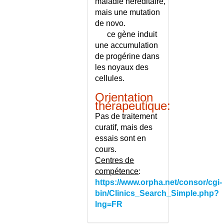
maladie héréditaire,
PSORIASIS - CONSEILS
mais une mutation
PSYCHANALYSE
de novo.
PSYCHIATRIE - LISTE
ce gène induit
PSYCHODRAME
une accumulation
PSYCHOPATHIE
de progérine dans
PSYCHOSE HALLUCINATOIRE
les noyaux des
CHRONIQUE
cellules.
PSYCHOSE PUERPERALE
Orientation
PSYCHOSOMATIQUES
thérapeutique:
(MALADIES)
Pas de traitement
PSYCHOTHERAPIE FAMILIALE
curatif, mais des
PSYCHOTHERAPIE
essais sont en
INTERPERSONNELLE
cours.
PSYCHOTHERAPIES
Centres de
PTERYGION
compétence
:
https://www.orpha.net/consor/cgi-
PTOSIS
bin/Clinics_Search_Simple.php?
PTYALISME
lng=FR
PUBALGIE
PUBERTE NORMALE