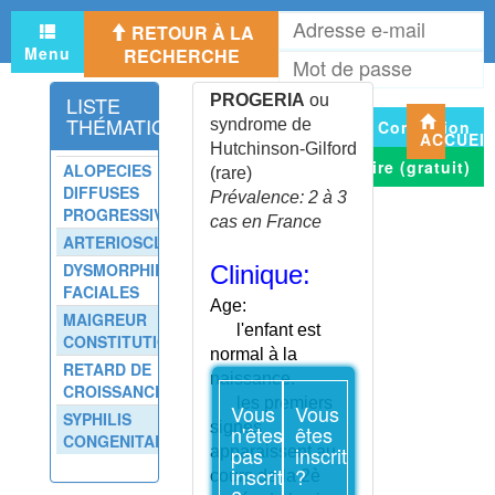
PREMATURITE
A
RETOUR À LA
PREMENSTRUEL (SYNDROME)
e
Menu
RECHERCHE
M
m
PREPARATION ANESTHESIE
d
GENERALE ET OPERATION
LISTE
PROGERIA
ou
p
PRESBYACOUSIE
THÉMATIQUE
syndrome de
Connexion
ACCUEI
PRESBYACOUSIE -
Hutchinson-Gilford
S'inscrire (gratuit)
AUTOÉVALUATION
ALOPECIES
(rare)
DIFFUSES
PRESBYTIE
Prévalence: 2 à 3
PROGRESSIVES
PRESSION VEINEUSE
cas en France
ARTERIOSCLEROSE
CENTRALE
DYSMORPHIES
Clinique:
PRESTATION DE
FACIALES
COMPENSATION DU HANDICAP
Age:
MAIGREUR
PRESTATION SPECIFIQUE
l'enfant est
CONSTITUTIONNELLE
DEPENDANCE
normal à la
RETARD DE
PREVENTION - CONSEILS
naissance.
CROISSANCE
PRIAPISME
les premiers
Vous
Vous
SYPHILIS
PROCRASTINATION
signes
n'êtes
êtes
CONGENITALE
pas
inscrit
apparaissent au
PROCREATION
inscrit
?
MEDICALEMENT ASSISTEE
cours de la 2è