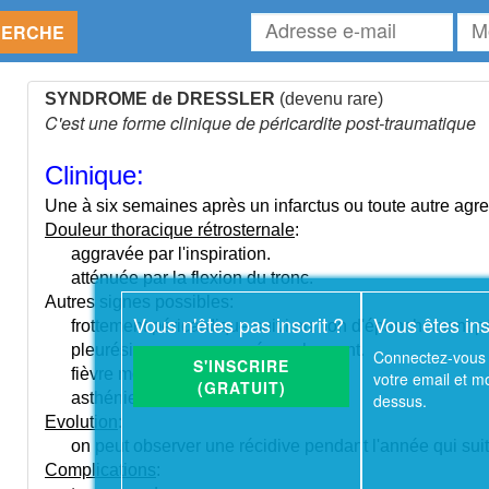
Adresse
Mot
HERCHE
e-
de
mail
pas
SYNDROME de DRESSLER
(devenu rare)
C'est une forme clinique de péricardite post-traumatique
Clinique:
Une à six semaines après un infarctus ou toute autre ag
Douleur thoracique rétrosternale
:
aggravée par l'inspiration.
atténuée par la flexion du tronc.
Autres signes possibles:
Vous n'êtes pas inscrit ?
Vous êtes ins
frottement péricardique suivi ou non d'épanchement pé
pleurésie avec ou sans épanchement.
Connectez-vous 
S'INSCRIRE
fièvre modérée.
votre email et m
(GRATUIT)
asthénie.
dessus.
Evolution
:
on peut observer une récidive pendant l'année qui suit
Complications
: