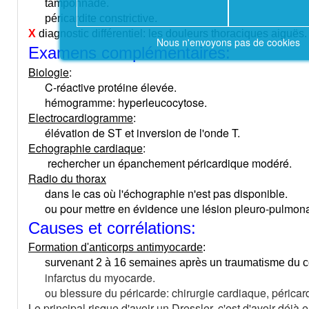
tamponnade.
péricardite constrictive.
X
diagnostic différentiel: les douleurs thoraciques aiguës.
Nous n'envoyons pas de cookies
Examens complémentaires:
Biologie
:
C-réactive protéine élevée.
hémogramme: hyperleucocytose.
Electrocardiogramme
:
élévation de ST et inversion de l'onde T.
Echographie cardiaque
:
rechercher un épanchement péricardique modéré.
Radio du thorax
dans le cas où l'échographie n'est pas disponible.
ou pour mettre en évidence une lésion pleuro-pulmona
Causes et corrélations:
Formation d'anticorps antimyocarde
:
survenant 2 à 16 semaines après un traumatisme du c
infarctus du myocarde.
ou blessure du péricarde: chirurgie cardiaque, péricar
Le principal risque d'avoir un Dressler, c'est d'avoir déjà 