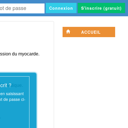
Connexion
S'inscrire (gratuit)
se
ACCUEIL
ression du myocarde
.
crit ?
ricardique.
en saisissant
ot de passe ci-
.