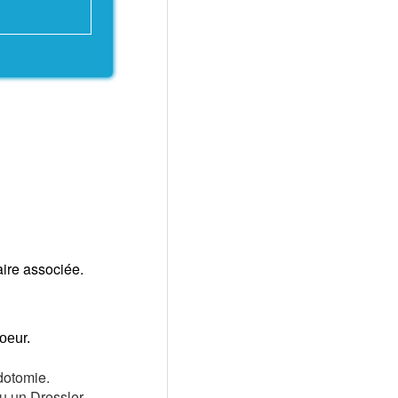
ire associée.
oeur.
dotomie.
eu un Dressler.