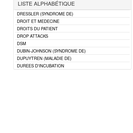
LISTE ALPHABÉTIQUE
DREPANOCYTOSE - CONSEILS
DRESSLER (SYNDROME DE)
DROIT ET MEDECINE
DROITS DU PATIENT
DROP ATTACKS
DSM
DUBIN-JOHNSON (SYNDROME DE)
DUPUYTREN (MALADIE DE)
DUREES D'INCUBATION
DYSARTHRIE
DYSCHROMATOPSIE
DYSCHROMIE DENTAIRE
DYSCHROMIES CUTANEES
DYSENTERIE
DYSERECTION
DYSERECTION - CONSEILS
DYSERECTION - ECHELLE
DYSFONCTION VENTRICULAIRE