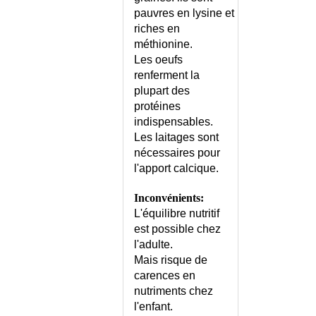
VOL SOUS-CLAVIER
pauvres en lysine et
(SYNDROME DU)
riches en
VOLVULUS DE L'ESTOMAC
méthionine.
VOLVULUS DU COLON
Les oeufs
VOMISSEMENTS DE L'ADULTE
renferment la
VOMISSEMENTS DE L'ENFANT
plupart des
VOMISSEMENTS DE LA
protéines
GROSSESSE
indispensables.
VOMISSEMENTS DU
Les laitages sont
NOURRISSON
nécessaires pour
VON HIPPEL-LINDAU (MALADIE
l'apport calcique.
DE)
Inconvénients:
VOYAGE EN AVION - CONTRE-
INDICATIONS
L'équilibre nutritif
est possible chez
VOYAGE EN PAYS TROPICAL -
CONSEILS
l'adulte.
Mais risque de
VOYAGE EN PAYS TROPICAL -
carences en
TROUSSE
nutriments chez
VOYAGE EN PAYS TROPICAL -
l'enfant.
VACCINS