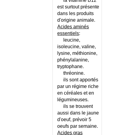
XERODERMA PIGMENTOSUM
la vitamine B12
est surtout présente
ZIEVE (SYNDROME DE)
dans les produits
ZOLLINGER-ELLISON
d'origine animale.
(SYNDROME DE)
Acides aminés
ZONA
essentiels
:
ZONA ET GROSSESSE
leucine,
ZONA OPHTALMIQUE
isoleucine, valine,
lysine, méthionine,
phénylalanine,
tryptophane.
thréonine.
ils sont apportés
par un régime riche
en céréales et en
légumineuses.
ils se trouvent
aussi dans le jaune
d'oeuf, prévoir 5
oeufs par semaine.
Acides gras