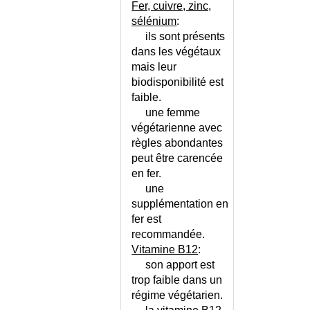
Fer, cuivre, zinc,
VOYAGE ET GROSSESSE
sélénium
:
WALDENSTROM (MALADIE DE)
ils sont présents
WEGENER (MALADIE DE)
dans les végétaux
WELLENS (SYNDROME DE)
mais leur
WERNICKE (MALADIE DE)
biodisponibilité est
WHIPPLE (MALADIE DE)
faible.
une femme
WIDAL (MALADIE DE)
végétarienne avec
WILLEBRAND (MALADIE DE)
règles abondantes
WILLIAMS (SYNDROME DE)
peut être carencée
WILSON (MALADIE DE)
en fer.
WISKOTT-ALDRICH
une
(SYNDROME DE)
supplémentation en
WOLFF-PARKINSON-WHITE
fer est
(SYNDROME DE)
recommandée.
X FRAGILE (SYNDROME DE L')
Vitamine B12
:
XANTHOMATOSE
son apport est
CEREBROTENDINEUSE
trop faible dans un
XANTHOMES
régime végétarien.