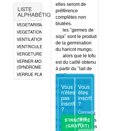
VARIOLE DU SINGE
elles seront de
LISTE
VASCULARITES SYSTEMIQUES
préférence
ALPHABÉTIQUE
VEGETALISME
complètes non
blutées.
VEGETARISME
les "germes de
VEGETATIONS ADENOIDES
soja" sont le produit
VENTILATION ASSISTEE
de la germination
VENTRICULE UNIQUE
du haricot mungo.
VERGETURES
alors que le tofu
VERNER-MORRISON
est du caillé obtenu
(SYNDROME DE)
à partir du "lait de
VERRUE PLANTAIRE
soja".
VERRUE VULGAIRE
Les produits des
Vous
Vous
animaux vivants
VERTEBRO-BASILAIRE
n'êtes
êtes
(SYNDROME)
sont autorisés
:
pas
inscrit
oeufs, lait,
VERTIGE POSITIONNEL
inscrit
?
fromage, miel.
PAROXYSTIQUE BENIN
?
Connectez-
ils interviennent
VERTIGES - REEDUCATION
vous
S'INSCRIRE
favorablement dans
VERTIGES DE L'ADULTE
en
(GRATUIT)
l'équilibre en acides
saisissant
VERTIGES DE L'ENFANT