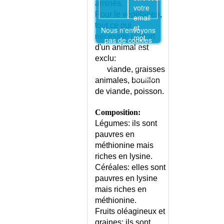
aminés.
votre
VESICULES CUTANEES
Pour le végétarien,
email
VESSIE NEUROLOGIQUE
tout ce qui
et
Nous n'envoyons
VICTIME DE GUERRE OU
nécessite la mort
mot
pas de cookies
D'ATTENTAT
de
d'un animal est
passe
VICTIMES - INDEMNISATION
exclu:
ci-
viande, graisses
VIEILLISSEMENT
dessus.
animales, bouillon
VIEILLISSEMENT DE LA PEAU
de viande, poisson.
VIOL OU TENTATIVE DE VIOL
VIOLENCES CONJUGALES
Composition:
VIOLENCES CONJUGALES -
Légumes: ils sont
QUESTIONNAIRE WAST
pauvres en
VIRILISME
méthionine mais
VITAMINES DANS LES
riches en lysine.
ALIMENTS
Céréales: elles sont
VITESSE DE SEDIMENTATION
pauvres en lysine
ELEVEE
mais riches en
VITILIGO
méthionine.
Fruits oléagineux et
VOIX
graines: ils sont