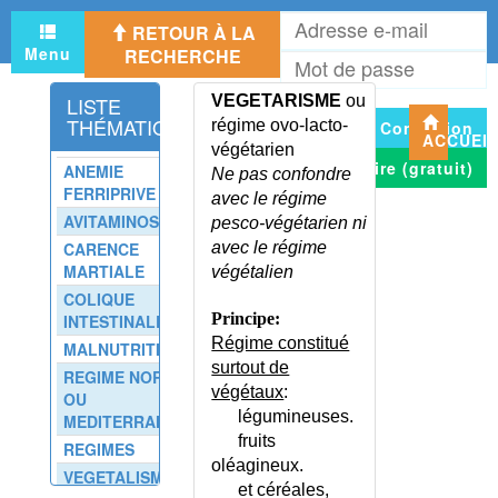
VAGINITE A CHLAMYDIA
A
RETOUR À LA
e
VAGINITE A GARDNERELLA
Menu
RECHERCHE
M
m
VAGINITE A GONOCOQUE
d
VAGINITE A MYCOPLASMES
LISTE
VEGETARISME
ou
p
THÉMATIQUE
régime ovo-lacto-
Connexion
VAGINITE A PYOGENES
ACCUEI
végétarien
VAGINITE A TRICHOMONAS
S'inscrire (gratuit)
ANEMIE
Ne pas confondre
VAGINITE CARENTIELLE
FERRIPRIVE
avec le régime
VAGINITE DE LA PETITE FILLE
AVITAMINOSES
pesco-végétarien ni
VALVULE TRICUSPIDE A
CARENCE
avec le régime
INSERTION BASSE
MARTIALE
végétalien
VALVULOPATHIES
COLIQUE
VARICELLE
Principe:
INTESTINALE
Régime constitué
VARICELLE ET GROSSESSE
MALNUTRITION
surtout de
VARICES OESOPHAGIENNES
REGIME NORMAL
végétaux
:
OU
VARICOCELE
légumineuses.
MEDITERRANEEN
VARICOSITES DES MEMBRES
fruits
REGIMES
INFERIEURS
oléagineux.
VEGETALISME
VARIOLE
et céréales,