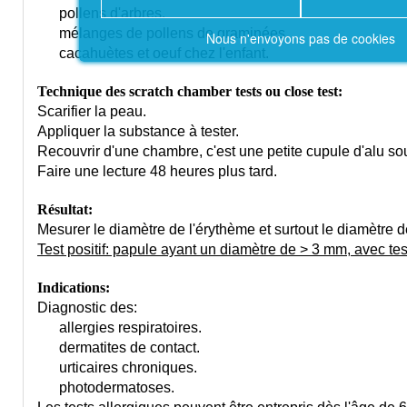
pollens d'arbres.
mélanges de pollens de graminées.
Nous n'envoyons pas de cookies
cacahuètes et oeuf chez l'enfant.
Technique des scratch chamber tests ou close test:
Scarifier la peau.
Appliquer la substance à tester.
Recouvrir d'une chambre, c'est une petite cupule d'alu s
Faire une lecture 48 heures plus tard.
Résultat:
Mesurer le diamètre de l'érythème et surtout le diamètre d
Test positif: papule ayant un diamètre de > 3 mm, avec tes
Indications:
Diagnostic des:
allergies respiratoires.
dermatites de contact.
urticaires chroniques.
photodermatoses.