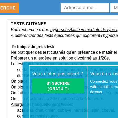
Adresse
Mot
HERCHE
e-
de
mail
pas
TESTS CUTANES
But: recherche d'une
hypersensibilité immédiate de type I
A différencier des tests épicutanés qui explorent l'hyperse
Technique du prick test:
Ne pratiquer des test cutanés qu'en présence de matériel
Préparer un allergène en solution glycériné au 1/20e.
Le test doit être pratiqué sur peau saine:
sur la peau du dos, chez un nourrisson à partir de 3 mo
Vous n'êtes pas inscrit ?
Vous êtes ins
sur l'avant-bras, chez l'enfant plus grand.
Connectez-vous 
On place l'allergène suspect sur la peau.
S'INSCRIRE
votre email et m
On pique à travers la goutte avec une aiguille standardisée,
(GRATUIT)
dessus.
On fait un autre prick test de contrôle effectué avec le dilu
On lit la réaction à la 20e minute et à la 48e heure.
Allergènes habituellement testés
:
acariens, chat, chien, cobaye, hamster, lapin, cheval.
certaines moisissures.