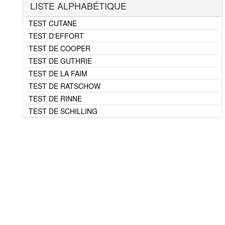
LISTE ALPHABÉTIQUE
URTICAIRE COMMUNE
TEST A LA VASOPRESSINE
TEST CUTANE
TEST D'EFFORT
TEST DE COOPER
TEST DE GUTHRIE
TEST DE LA FAIM
TEST DE RATSCHOW
TEST DE RINNE
TEST DE SCHILLING
TEST DE SCHIRMER
TEST DE SCHOBER
TEST DE STIMULATION VAGALE
TEST DE WEBER
TEST EPICUTANE
TEST UP AND GO
TESTS ET EPREUVES - LISTE
TETANIE
TETANOS