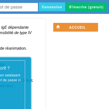
Connexion
S'inscrire (gratuit)
se
ACCUEIL
, IgE dépendante
nsibilité de type IV
 de réanimation.
is.
crit ?
en saisissant
ot de passe ci-
 c'est le prick test.
ant seul.