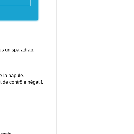
ous un sparadrap.
e la papule.
t de contrôle négatif
.