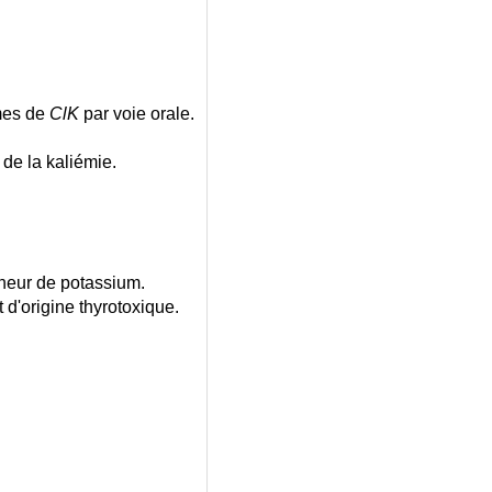
mes de
ClK
par voie orale.
e la kaliémie.
neur de potassium.
d'origine thyrotoxique.