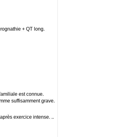
crognathie + QT long.
familiale est connue.
 comme suffisamment grave.
 après exercice intense. ..