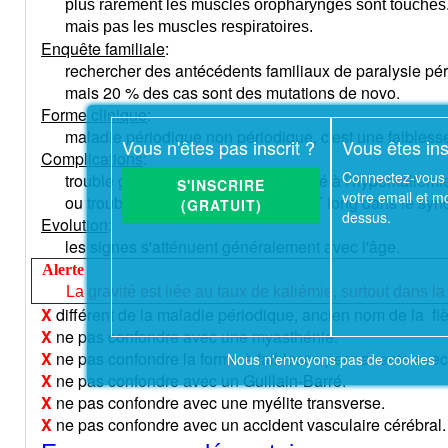
plus rarement les muscles oropharyngés sont touchés
mais pas les muscles respiratoires.
Enquête familiale
:
rechercher des antécédents familiaux de paralysie pér
mais 20 % des cas sont des mutations de novo.
Forme clinique
:
maladie périodique non périodique, c'est une faibless
Vous n'êtes pas inscrit ?
Vous êtes ins
Complications
:
Connectez-vous 
trouble grave du rythme cardiaque lié à l'hyperkaliémi
S'INSCRIRE
votre email et m
ou trouble grave du rythme lié au QT long dans le syn
(GRATUIT)
dessus.
Evolution
:
les signes s'atténuent généralement avec l'âge.
Alerte
La gravité est liée au taux de kaliémie, surtout dans l
X
différent de la maladie périodique, ancien nom de la f
X
ne pas confondre avec une myasthénie.
X
ne pas confondre la forme à faiblesse permanente ave
Nous n'envoyons pas de cookies
X
ne pas confondre avec un Guillain-Barré.
X
ne pas confondre avec une myélite transverse.
X
ne pas confondre avec un accident vasculaire cérébral.