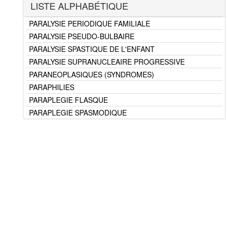
LISTE ALPHABÉTIQUE
TROUBLES DE LA MOTRICITE
PARALYSIE OCULAIRE
PARALYSIE PERIODIQUE FAMILIALE
PARALYSIE PSEUDO-BULBAIRE
PARALYSIE SPASTIQUE DE L'ENFANT
PARALYSIE SUPRANUCLEAIRE PROGRESSIVE
PARANEOPLASIQUES (SYNDROMES)
PARAPHILIES
PARAPLEGIE FLASQUE
PARAPLEGIE SPASMODIQUE
PARAPSORIASIS
PARASITES - CLASSIFICATION
PARASITOSES A VERS PLATS
PARASITOSES A VERS RONDS
PARASITOSES EXTERNES
PARASITOSES METROPOLITAINES
PARASITOSES TROPICALES - GEOGRAPHIE
PARESIE D'UN MEMBRE
PARESTHESIE DU PHARYNX