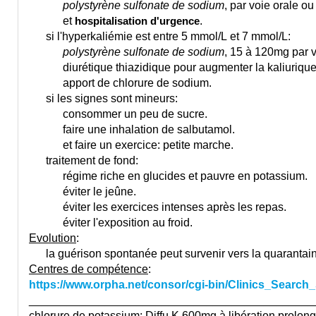
polystyrène sulfonate de sodium
, par voie orale o
et
.
hospitalisation d'urgence
si l'hyperkaliémie est entre 5 mmol/L et 7 mmol/L:
polystyrène sulfonate de sodium
, 15 à 120mg par v
diurétique thiazidique pour augmenter la kaliurique
apport de chlorure de sodium.
si les signes sont mineurs:
consommer un peu de sucre.
faire une inhalation de salbutamol.
et faire un exercice: petite marche.
traitement de fond:
régime riche en glucides et pauvre en potassium.
éviter le jeûne.
éviter les exercices intenses après les repas.
éviter l'exposition au froid.
Evolution
:
la guérison spontanée peut survenir vers la quarantain
Centres de compétence
:
https://www.orpha.net/consor/cgi-bin/Clinics_Searc
_____________________________________________
chlorure de potassium: Diffu K 600mg à libération prolon