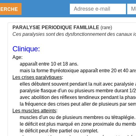
Adresse
Mot
HERCHE
e-
de
mail
pas
PARALYSIE PERIODIQUE FAMILIALE
(rare)
Ces paralysies sont des dysfonctionnement des canaux 
Clinique:
Age:
apparaît entre 10 et 18 ans.
mais la forme thyréotoxique apparaît entre 20 et 40 an
Les crises paralytiques
:
elles débutent souvent pendant la nuit avec paralysie a
paralysie flasque d'un ou plusieurs membre durant 1/2
avec abolition des réflexes tendineux pendant la phase
la fréquence des crises peut aller de plusieurs par sem.
Les muscles atteints
:
muscles d'un ou de plusieurs membres ou tétraplégie.
le déficit est plus marqué en zone proximale du membre
le déficit peut être partiel ou complet.