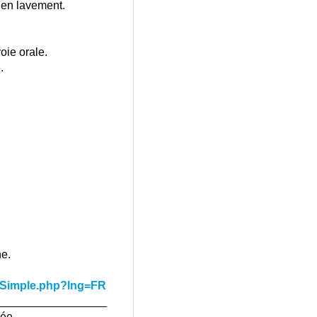
u en lavement.
oie orale.
.
e.
h_Simple.php?lng=FR
_________________
gée.